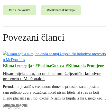
#
FosilnaGoriva
#
NuklearnaEnergija
Povezani članci
Klima i energija
FosilnaGoriva
KlimatskePromjene
Nisam htjela auto, no onda se moj željeznički kolodvor
pretvorio u McDonald’s
Premda mi je autić s vremenom donekle prirastao srcu i postala
sam prilično dobra vozačica, nikad nisam htjela taj stres za koji
cijenu plaćam i ja i moj okoliš. Nisam ga kupila iz hira, nego kao
„namet“, ne bih li mogla posjećivati prijatelje i obitelj ili otputovati
Mihaela Bogeljic
29. 07. 2026.