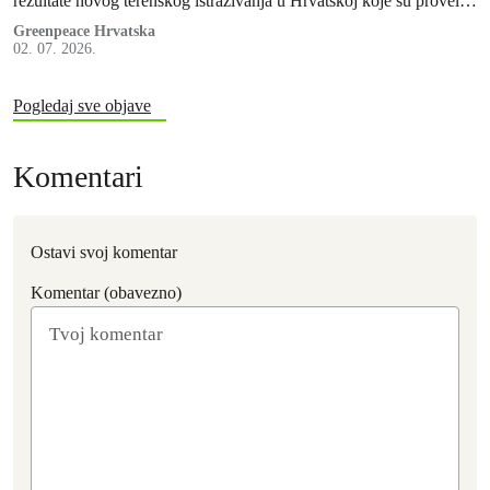
rezultate novog terenskog istraživanja u Hrvatskoj koje su proveli
stručnjaci Greenpeacea Njemačke i Hrvatske te Greenpeaceovih
Greenpeace Hrvatska
02. 07. 2026.
istraživačkih laboratorija.
Pogledaj sve objave
Komentari
Ostavi svoj komentar
Komentar (obavezno)