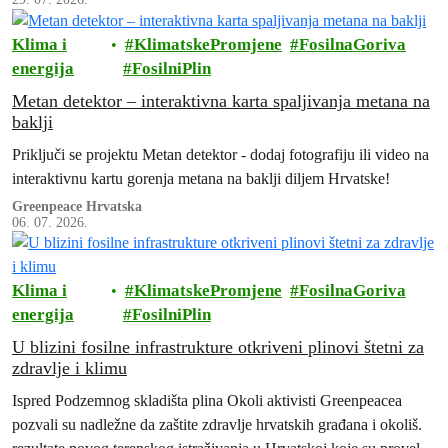
po potrebi u veći grad.
Klima i
KlimatskePromjene
FosilnaGoriva
energija
FosilniPlin
Metan detektor – interaktivna karta spaljivanja metana na
baklji
Priključi se projektu Metan detektor - dodaj fotografiju ili video na
interaktivnu kartu gorenja metana na baklji diljem Hrvatske!
Greenpeace Hrvatska
06. 07. 2026.
Klima i
KlimatskePromjene
FosilnaGoriva
energija
FosilniPlin
U blizini fosilne infrastrukture otkriveni plinovi štetni za
zdravlje i klimu
Ispred Podzemnog skladišta plina Okoli aktivisti Greenpeacea
pozvali su nadležne da zaštite zdravlje hrvatskih građana i okoliš.