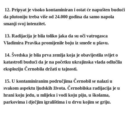
12. Pripyat je visoko kontaminiran i ostat će napušten budući
da plutoniju treba više od 24.000 godina da samo napola
smanji svoj intenzitet.
13. Radijacija je bila toliko jaka da su oči vatrogasca
Vladimira Pravika promijenile boju iz smeđe u plavu.
14. Švedska je bila prva zemlja koja je obavijestila svijet o
katastrofi budući da je na početku ukrajinska vlada odlučila
eksploziju Černobila držati u tajnosti.
15. U kontaminiranim područjima Černobil se nalazi u
svakom aspektu ljudskih života. Černobilska radijacija je u
hrani koju jedu, u mlijeku i vodi koju piju, u školama,
parkovima i dječjim igralištima i u drvu kojim se griju.