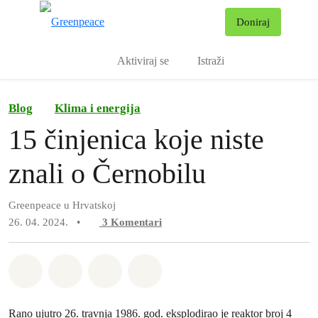
Pr
Doniraj
Izbornik
Aktiviraj se
Istraži
Blog
Klima i energija
15 činjenica koje niste
znali o Černobilu
Greenpeace u Hrvatskoj
26. 04. 2024.
•
3
Komentari
Podijeli na Whatsapp
Podijeli na Facebook
Podijeli na Twitter
Podijeli putem Email
Rano ujutro 26. travnja 1986. god. eksplodirao je reaktor broj 4