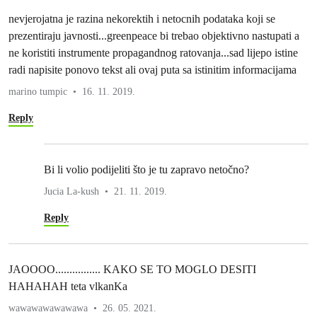
nevjerojatna je razina nekorektih i netocnih podataka koji se
prezentiraju javnosti...greenpeace bi trebao objektivno nastupati a
ne koristiti instrumente propagandnog ratovanja...sad lijepo istine
radi napisite ponovo tekst ali ovaj puta sa istinitim informacijama
marino tumpic
16. 11. 2019.
Reply
Bi li volio podijeliti što je tu zapravo netočno?
Jucia La-kush
21. 11. 2019.
Reply
JAOOOO................ KAKO SE TO MOGLO DESITI
HAHAHAH teta vlkanKa
wawawawawawawa
26. 05. 2021.