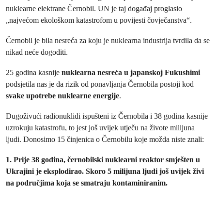
nuklearne elektrane Černobil. UN je taj događaj proglasio
„najvećom ekološkom katastrofom u povijesti čovječanstva“.
Černobil je bila nesreća za koju je nuklearna industrija tvrdila da se
nikad neće dogoditi.
25 godina kasnije
nuklearna nesreća u japanskoj Fukushimi
podsjetila nas je da rizik od ponavljanja Černobila postoji kod
svake upotrebe nuklearne energije
.
Dugoživući radionuklidi ispušteni iz Černobila i 38 godina kasnije
uzrokuju katastrofu, to jest još uvijek utječu na živote milijuna
ljudi. Donosimo 15 činjenica o Černobilu koje možda niste znali:
1. Prije 38 godina, černobilski nuklearni reaktor smješten u
Ukrajini je eksplodirao. Skoro 5 milijuna ljudi još uvijek živi
na područjima koja se smatraju kontaminiranim.