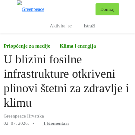
Pr
Doniraj
Izbornik
Aktiviraj se
Istraži
Priopćenje za medije
Klima i energija
U blizini fosilne
infrastrukture otkriveni
plinovi štetni za zdravlje i
klimu
Greenpeace Hrvatska
02. 07. 2026.
•
1
Komentari