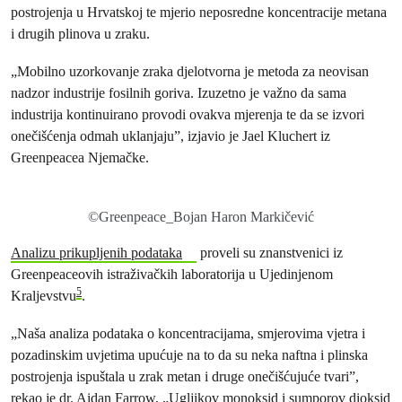
postrojenja u Hrvatskoj te mjerio neposredne koncentracije metana
i drugih plinova u zraku.
„Mobilno uzorkovanje zraka djelotvorna je metoda za neovisan
nadzor industrije fosilnih goriva. Izuzetno je važno da sama
industrija kontinuirano provodi ovakva mjerenja te da se izvori
onečišćenja odmah uklanjaju”, izjavio je Jael Kluchert iz
Greenpeacea Njemačke.
©Greenpeace_Bojan Haron Markičević
Analizu prikupljenih podataka
proveli su znanstvenici iz
Greenpeaceovih istraživačkih laboratorija u Ujedinjenom
5
Kraljevstvu
.
„Naša analiza podataka o koncentracijama, smjerovima vjetra i
pozadinskim uvjetima upućuje na to da su neka naftna i plinska
postrojenja ispuštala u zrak metan i druge onečišćujuće tvari”,
rekao je dr. Aidan Farrow, „Ugljikov monoksid i sumporov dioksid