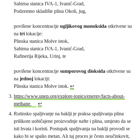
Sabirna stanica IVA-1, Ivanić-Grad,
Podzemno skladište plina Okoli, jug,
povišene koncentracije
ugljikovog monoksida
otkrivene su
na
tri
lokacije:
Plinska stanica Molve istok,
Sabirna stanica IVA-1, Ivanić-Grad,
Rafinerija Rijeka, Urinj, te
povišene koncentracije
sumporovog dioksida
otkrivene su
na
jednoj
lokaciji:
Plinska stanica Molve istok.
↩︎
https://www.unep.org/explore-topics/energy/facts-about-
methane
↩︎
Rutinsko spaljivanje na baklji je praksa spaljivanja plina
prilikom uobičajene proizvodnje nafte i plina, umjesto da se
isti hvata i koristi. Postupak spaljivanja na baklji provodi se
kako bi se spalio metan. Ali taj proces je često neučinkovit,