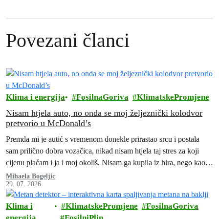
Povezani članci
Klima i energija
FosilnaGoriva
KlimatskePromjene
Nisam htjela auto, no onda se moj željeznički kolodvor
pretvorio u McDonald’s
Premda mi je autić s vremenom donekle prirastao srcu i postala
sam prilično dobra vozačica, nikad nisam htjela taj stres za koji
cijenu plaćam i ja i moj okoliš. Nisam ga kupila iz hira, nego kao
„namet“, ne bih li mogla posjećivati prijatelje i obitelj ili otputovati
Mihaela Bogeljic
29. 07. 2026.
po potrebi u veći grad.
Klima i
KlimatskePromjene
FosilnaGoriva
energija
FosilniPlin