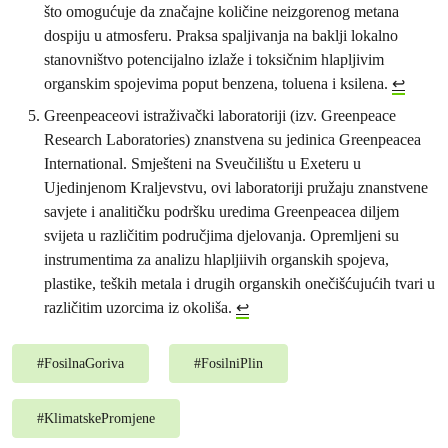
što omogućuje da značajne količine neizgorenog metana
dospiju u atmosferu. Praksa spaljivanja na baklji lokalno
stanovništvo potencijalno izlaže i toksičnim hlapljivim
organskim spojevima poput benzena, toluena i ksilena.
↩︎
Greenpeaceovi istraživački laboratoriji (izv. Greenpeace
Research Laboratories) znanstvena su jedinica Greenpeacea
International. Smješteni na Sveučilištu u Exeteru u
Ujedinjenom Kraljevstvu, ovi laboratoriji pružaju znanstvene
savjete i analitičku podršku uredima Greenpeacea diljem
svijeta u različitim područjima djelovanja. Opremljeni su
instrumentima za analizu hlapljiivih organskih spojeva,
plastike, teških metala i drugih organskih onečišćujućih tvari u
različitim uzorcima iz okoliša.
↩︎
#
FosilnaGoriva
#
FosilniPlin
#
KlimatskePromjene