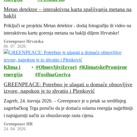
Metan detektor – interaktivna karta spaljivanja metana na
baklji
Priključi se projektu Metan detektor - dodaj fotografiju ili video na
interaktivnu kartu gorenja metana na baklji diljem Hrvatske!
Greenpeace Hrvatska
06. 07. 2026.
Klima i
ObnovljiviIzvori
KlimatskePromjene
energija
FosilnaGoriva
GREENPEACE: Potrebno je ulagati u domaće obnovljive
izvore, napokon je to shvatio i Plenković
Zagreb, 24. travnja 2026. – Greenpeace je u petak sa središnjeg
zagrebačkog Trga poručio da je domaća solarna energija najjeftiniji
i najsigurniji način za obuzdavanje rasta cijena.
Greenpeace HR
24. 04. 2026.