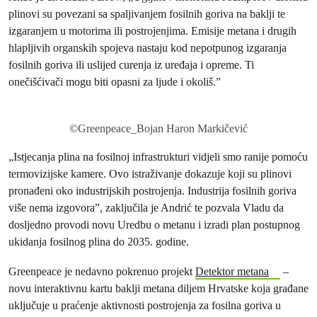
plinovi su povezani sa spaljivanjem fosilnih goriva na baklji te
izgaranjem u motorima ili postrojenjima. Emisije metana i drugih
hlapljivih organskih spojeva nastaju kod nepotpunog izgaranja
fosilnih goriva ili uslijed curenja iz uređaja i opreme. Ti
onečišćivači mogu biti opasni za ljude i okoliš.”
©Greenpeace_Bojan Haron Markičević
„Istjecanja plina na fosilnoj infrastrukturi vidjeli smo ranije pomoću
termovizijske kamere. Ovo istraživanje dokazuje koji su plinovi
pronađeni oko industrijskih postrojenja. Industrija fosilnih goriva
više nema izgovora”, zaključila je Andrić te pozvala Vladu da
dosljedno provodi novu Uredbu o metanu i izradi plan postupnog
ukidanja fosilnog plina do 2035. godine.
Greenpeace je nedavno pokrenuo projekt
Detektor metana
–
novu interaktivnu kartu baklji metana diljem Hrvatske koja građane
uključuje u praćenje aktivnosti postrojenja za fosilna goriva u