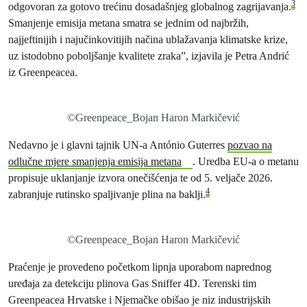
3
odgovoran za gotovo trećinu dosadašnjeg globalnog zagrijavanja.
Smanjenje emisija metana smatra se jednim od najbržih,
najjeftinijih i najučinkovitijih načina ublažavanja klimatske krize,
uz istodobno poboljšanje kvalitete zraka”, izjavila je Petra Andrić
iz Greenpeacea.
©Greenpeace_Bojan Haron Markičević
Nedavno je i glavni tajnik UN-a António Guterres
pozvao na
odlučne mjere smanjenja emisija metana
. Uredba EU-a o metanu
propisuje uklanjanje izvora onečišćenja te od 5. veljače 2026.
4
zabranjuje rutinsko spaljivanje plina na baklji.
©Greenpeace_Bojan Haron Markičević
Praćenje je provedeno početkom lipnja uporabom naprednog
uređaja za detekciju plinova Gas Sniffer 4D. Terenski tim
Greenpeacea Hrvatske i Njemačke obišao je niz industrijskih