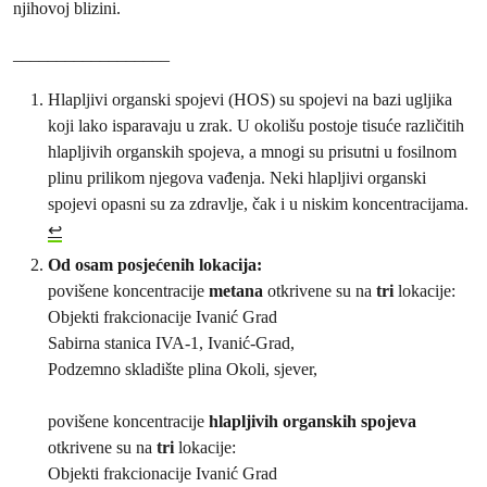
njihovoj blizini.
__________________
Hlapljivi organski spojevi (HOS) su spojevi na bazi ugljika
koji lako isparavaju u zrak. U okolišu postoje tisuće različitih
hlapljivih organskih spojeva, a mnogi su prisutni u fosilnom
plinu prilikom njegova vađenja. Neki hlapljivi organski
spojevi opasni su za zdravlje, čak i u niskim koncentracijama.
↩︎
Od osam posjećenih lokacija:
povišene koncentracije
metana
otkrivene su na
tri
lokacije:
Objekti frakcionacije Ivanić Grad
Sabirna stanica IVA-1, Ivanić-Grad,
Podzemno skladište plina Okoli, sjever,
povišene koncentracije
hlapljivih organskih spojeva
otkrivene su
na
tri
lokacije:
Objekti frakcionacije Ivanić Grad