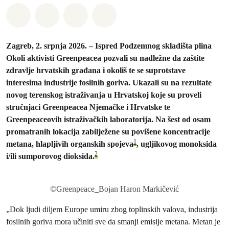
Podijeli na Whatsapp
Podijeli na Facebook
Podijeli na Twitter
Podijeli putem Email
Zagreb, 2. srpnja 2026. – Ispred Podzemnog skladišta plina
Okoli aktivisti Greenpeacea pozvali su nadležne da zaštite
zdravlje hrvatskih građana i okoliš te se suprotstave
interesima industrije fosilnih goriva. Ukazali su na rezultate
novog terenskog istraživanja u Hrvatskoj koje su proveli
stručnjaci Greenpeacea Njemačke i Hrvatske te
Greenpeaceovih istraživačkih laboratorija. Na šest od osam
promatranih lokacija zabilježene su povišene koncentracije
1
metana, hlapljivih organskih spojeva
, ugljikovog monoksida
2
i/ili sumporovog dioksida.
©Greenpeace_Bojan Haron Markičević
„Dok ljudi diljem Europe umiru zbog toplinskih valova, industrija
fosilnih goriva mora učiniti sve da smanji emisije metana. Metan je