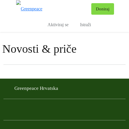
Pr
Doniraj
Izbornik
Aktiviraj se
Istraži
Novosti & priče
Filter posts
Filtered results
Greenpeace Hrvatska