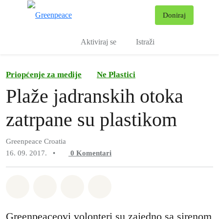
Pr
Doniraj
Izbornik
Aktiviraj se
Istraži
Priopćenje za medije
Ne Plastici
Plaže jadranskih otoka
zatrpane su plastikom
Greenpeace Croatia
16. 09. 2017.
•
0
Komentari
Podijeli na Whatsapp
Podijeli na Facebook
Podijeli na Twitter
Podijeli putem Email
Greenpeaceovi volonteri su zajedno sa sirenom