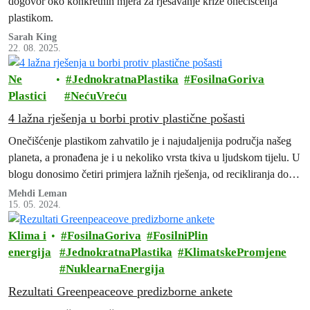
dogovor oko konkretnih mjera za rješavanje krize onečišćenja
plastikom.
Sarah King
22. 08. 2025.
Ne
JednokratnaPlastika
FosilnaGoriva
Plastici
NećuVreću
4 lažna rješenja u borbi protiv plastične pošasti
Onečišćenje plastikom zahvatilo je i najudaljenija područja našeg
planeta, a pronađena je i u nekoliko vrsta tkiva u ljudskom tijelu. U
blogu donosimo četiri primjera lažnih rješenja, od recikliranja do
bioplastike, koji nisu dorasli razmjerima globalne krize onečišćenja
Mehdi Leman
15. 05. 2024.
plastikom.
Klima i
FosilnaGoriva
FosilniPlin
energija
JednokratnaPlastika
KlimatskePromjene
NuklearnaEnergija
Rezultati Greenpeaceove predizborne ankete