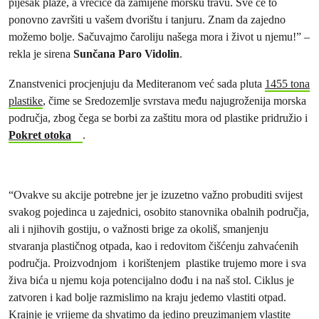
pijesak plaže, a vrećice da zamijene morsku travu. Sve će to
ponovno završiti u vašem dvorištu i tanjuru. Znam da zajedno
možemo bolje. Sačuvajmo čaroliju našega mora i život u njemu!” –
rekla je sirena
Sunčana Paro Vidolin
.
Znanstvenici procjenjuju da Mediteranom već sada pluta
1455 tona
plastike
, čime se Sredozemlje svrstava među najugroženija morska
područja, zbog čega se borbi za zaštitu mora od plastike pridružio i
Pokret otoka
.
“Ovakve su akcije potrebne jer je izuzetno važno probuditi svijest
svakog pojedinca u zajednici, osobito stanovnika obalnih područja,
ali i njihovih gostiju, o važnosti brige za okoliš, smanjenju
stvaranja plastičnog otpada, kao i redovitom čišćenju zahvaćenih
područja. Proizvodnjom i korištenjem plastike trujemo more i sva
živa bića u njemu koja potencijalno dođu i na naš stol. Ciklus je
zatvoren i kad bolje razmislimo na kraju jedemo vlastiti otpad.
Krajnje je vrijeme da shvatimo da jedino preuzimanjem vlastite