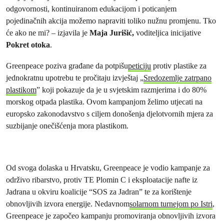
odgovornosti, kontinuiranom edukacijom i poticanjem
pojedinačnih akcija možemo napraviti toliko nužnu promjenu. Tko
će ako ne mi? – izjavila je
Maja Jurišić,
voditeljica inicijative
Pokret otoka
.
Greenpeace poziva građane da potpišu
peticiju
protiv plastike za
jednokratnu upotrebu te pročitaju izvještaj „
Sredozemlje zatrpano
plastikom
” koji pokazuje da je u svjetskim razmjerima i do 80%
morskog otpada plastika. Ovom kampanjom želimo utjecati na
europsko zakonodavstvo s ciljem donošenja djelotvornih mjera za
suzbijanje onečišćenja mora plastikom.
Od svoga dolaska u Hrvatsku, Greenpeace je vodio kampanje za
održivo ribarstvo, protiv TE Plomin C i eksploatacije nafte iz
Jadrana u okviru koalicije “SOS za Jadran” te za korištenje
obnovljivih izvora energije. Nedavnom
solarnom turnejom po Istri
,
Greenpeace je započeo kampanju promoviranja obnovljivih izvora