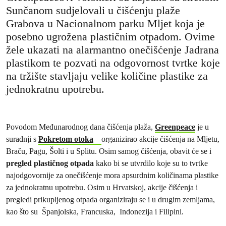
Sunčanom sudjelovali u čišćenju plaže
Grabova u Nacionalnom parku Mljet koja je
posebno ugrožena plastičnim otpadom. Ovime
žele ukazati na alarmantno onečišćenje Jadrana
plastikom te pozvati na odgovornost tvrtke koje
na tržište stavljaju velike količine plastike za
jednokratnu upotrebu.
Povodom Međunarodnog dana čišćenja plaža,
Greenpeace
je u
suradnji s
Pokretom otoka
organizirao akcije čišćenja na Mljetu,
Braču, Pagu, Šolti i u Splitu. Osim samog čišćenja, obavit će se i
pregled plastičnog otpada
kako bi se utvrdilo koje su to tvrtke
najodgovornije za onečišćenje mora apsurdnim količinama plastike
za jednokratnu upotrebu. Osim u Hrvatskoj, akcije čišćenja i
pregledi prikupljenog otpada organiziraju se i u drugim zemljama,
kao što su Španjolska, Francuska, Indonezija i Filipini.