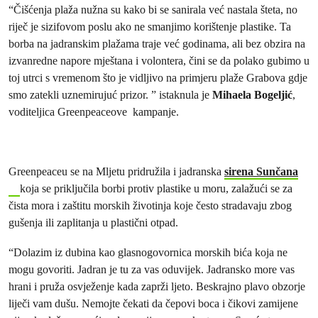
“Čišćenja plaža nužna su kako bi se sanirala već nastala šteta, no
riječ je sizifovom poslu ako ne smanjimo korištenje plastike. Ta
borba na jadranskim plažama traje već godinama, ali bez obzira na
izvanredne napore mještana i volontera, čini se da polako gubimo u
toj utrci s vremenom što je vidljivo na primjeru plaže Grabova gdje
smo zatekli uznemirujuć prizor. ” istaknula je
Mihaela Bogeljić
,
voditeljica Greenpeaceove kampanje.
Greenpeaceu se na Mljetu pridružila i jadranska
sirena Sunčana
koja se priključila borbi protiv plastike u moru, zalažući se za
čista mora i zaštitu morskih životinja koje često stradavaju zbog
gušenja ili zaplitanja u plastični otpad.
“Dolazim iz dubina kao glasnogovornica morskih bića koja ne
mogu govoriti. Jadran je tu za vas oduvijek. Jadransko more vas
hrani i pruža osvježenje kada zaprži ljeto. Beskrajno plavo obzorje
liječi vam dušu. Nemojte čekati da čepovi boca i čikovi zamijene