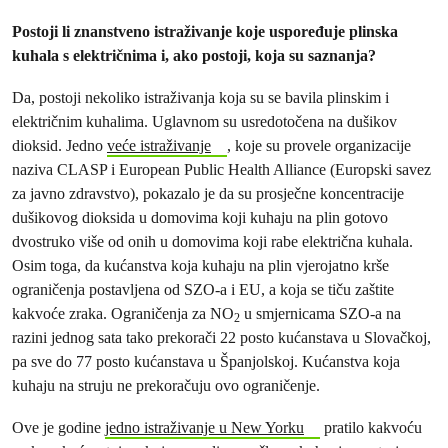
Postoji li znanstveno istraživanje koje uspoređuje plinska
kuhala s električnima i, ako postoji, koja su saznanja?
Da, postoji nekoliko istraživanja koja su se bavila plinskim i
električnim kuhalima. Uglavnom su usredotočena na dušikov
dioksid. Jedno
veće istraživanje
, koje su provele organizacije
naziva CLASP i European Public Health Alliance (Europski savez
za javno zdravstvo), pokazalo je da su prosječne koncentracije
dušikovog dioksida u domovima koji kuhaju na plin gotovo
dvostruko više od onih u domovima koji rabe električna kuhala.
Osim toga, da kućanstva koja kuhaju na plin vjerojatno krše
ograničenja postavljena od SZO-a i EU, a koja se tiču zaštite
kakvoće zraka. Ograničenja za NO
u smjernicama SZO-a na
2
razini jednog sata tako prekorači 22 posto kućanstava u Slovačkoj,
pa sve do 77 posto kućanstava u Španjolskoj. Kućanstva koja
kuhaju na struju ne prekoračuju ovo ograničenje.
Ove je godine
jedno istraživanje u New Yorku
pratilo kakvoću