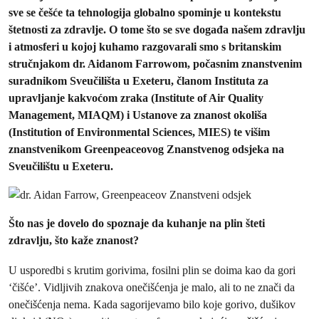
sve se češće ta tehnologija globalno spominje u kontekstu
štetnosti za zdravlje. O tome što se sve događa našem zdravlju
i atmosferi u kojoj kuhamo razgovarali smo s britanskim
stručnjakom dr. Aidanom Farrowom, počasnim znanstvenim
suradnikom Sveučilišta u Exeteru, članom Instituta za
upravljanje kakvoćom zraka (Institute of Air Quality
Management, MIAQM) i Ustanove za znanost okoliša
(Institution of Environmental Sciences, MIES) te višim
znanstvenikom Greenpeaceovog Znanstvenog odsjeka na
Sveučilištu u Exeteru.
Što nas je dovelo do spoznaje da kuhanje na plin šteti
zdravlju, što kaže znanost?
U usporedbi s krutim gorivima, fosilni plin se doima kao da gori
‘čišće’. Vidljivih znakova onečišćenja je malo, ali to ne znači da
onečišćenja nema. Kada sagorijevamo bilo koje gorivo, dušikov