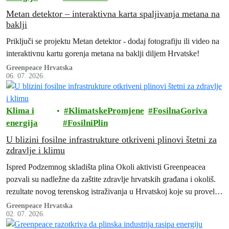
Metan detektor – interaktivna karta spaljivanja metana na
baklji
Priključi se projektu Metan detektor - dodaj fotografiju ili video na
interaktivnu kartu gorenja metana na baklji diljem Hrvatske!
Greenpeace Hrvatska
06. 07. 2026.
Klima i
KlimatskePromjene
FosilnaGoriva
energija
FosilniPlin
U blizini fosilne infrastrukture otkriveni plinovi štetni za
zdravlje i klimu
Ispred Podzemnog skladišta plina Okoli aktivisti Greenpeacea
pozvali su nadležne da zaštite zdravlje hrvatskih građana i okoliš.
rezultate novog terenskog istraživanja u Hrvatskoj koje su proveli
stručnjaci Greenpeacea Njemačke i Hrvatske te Greenpeaceovih
Greenpeace Hrvatska
02. 07. 2026.
istraživačkih laboratorija.