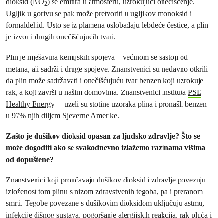
dioksid (NO
) se emitira u atmosferu, uzrokujući onečišćenje.
2
Ugljik u gorivu se pak može pretvoriti u ugljikov monoksid i
formaldehid. Usto se iz plamena oslobađaju lebdeće čestice, a plin
je izvor i drugih onečišćujućih tvari.
Plin je mješavina kemijskih spojeva – većinom se sastoji od
metana, ali sadrži i druge spojeve. Znanstvenici su nedavno otkrili
da plin može sadržavati i onečišćujuću tvar benzen koji uzrokuje
rak, a koji završi u našim domovima. Znanstvenici instituta
PSE
Healthy Energy
uzeli su stotine uzoraka plina i pronašli benzen
u 97% njih diljem Sjeverne Amerike.
Zašto je dušikov dioksid opasan za ljudsko zdravlje? Što se
može dogoditi ako se svakodnevno izlažemo razinama višima
od dopuštene?
Znanstvenici koji proučavaju dušikov dioksid i zdravlje povezuju
izloženost tom plinu s nizom zdravstvenih tegoba, pa i preranom
smrti. Tegobe povezane s dušikovim dioksidom uključuju astmu,
infekcije dišnog sustava, pogoršanje alergijskih reakcija, rak pluća i