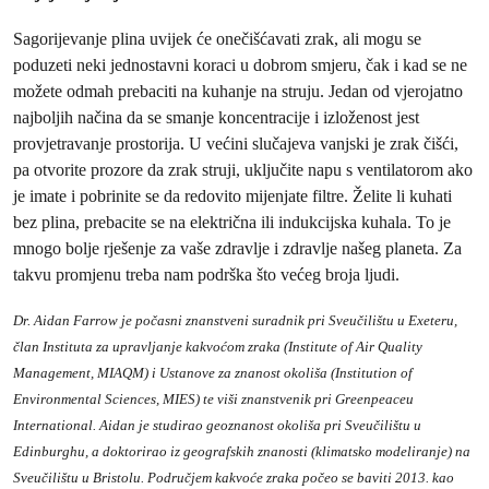
Sagorijevanje plina uvijek će onečišćavati zrak, ali mogu se
poduzeti neki jednostavni koraci u dobrom smjeru, čak i kad se ne
možete odmah prebaciti na kuhanje na struju. Jedan od vjerojatno
najboljih načina da se smanje koncentracije i izloženost jest
provjetravanje prostorija. U većini slučajeva vanjski je zrak čišći,
pa otvorite prozore da zrak struji, uključite napu s ventilatorom ako
je imate i pobrinite se da redovito mijenjate filtre. Želite li kuhati
bez plina, prebacite se na električna ili indukcijska kuhala. To je
mnogo bolje rješenje za vaše zdravlje i zdravlje našeg planeta. Za
takvu promjenu treba nam podrška što većeg broja ljudi.
Dr. Aidan Farrow je počasni znanstveni suradnik pri Sveučilištu u Exeteru,
član Instituta za upravljanje kakvoćom zraka (Institute of Air Quality
Management, MIAQM) i Ustanove za znanost okoliša (Institution of
Environmental Sciences, MIES) te viši znanstvenik pri Greenpeaceu
International. Aidan je studirao geoznanost okoliša pri Sveučilištu u
Edinburghu, a doktorirao iz geografskih znanosti (klimatsko modeliranje) na
Sveučilištu u Bristolu. Područjem kakvoće zraka počeo se baviti 2013. kao