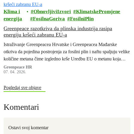
Klima i
ObnovljiviIzvori
KlimatskePromjene
energija
FosilnaGoriva
FosilniPlin
Greenpeace razotkriva da plinska industrija rasipa
energiju kršeći zabranu EU-a
Istraživanje Greenpeacea Hrvatske i Greenpeacea Mađarske
otkriva da pojedina postrojenja za fosilni plin i naftu spaljuju velike
količine metana čime izgledno krše Uredbu EU o metanu koja
zabranjuje rutinsko spaljivanje na baklji od 5. veljače 2026.
Greenpeace HR
07. 04. 2026.
Pogledaj sve objave
Komentari
Ostavi svoj komentar