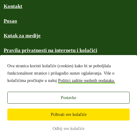
Kontakt
Posao
Kutak za medije
Pravila privatnosti na internetu i kolačići
Politika zajednice
Ova stranica koristi kolačiće (cookies) kako bi se poboljšala
funkcionalnost stranice i prilagodio sustav oglašavanja. Više o
Zaštita autorskih prava
kolačićima pročitajte u našoj
Politici zaštite osobnih podataka.
Financijski izvještaji
Postavke
Prihvati sve kolačiće
Greenpeace u Hrvatskoj 2026
Ako nije drugačije navedeno, sadržaj ove web stranice je licenciran od
Odbij sve kolačiće
strane
CC-BY International License.