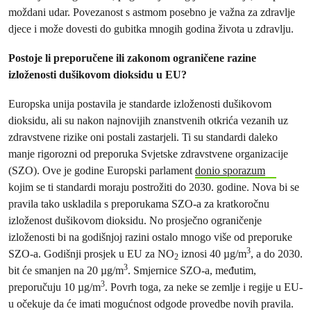
moždani udar. Povezanost s astmom posebno je važna za zdravlje
djece i može dovesti do gubitka mnogih godina života u zdravlju.
Postoje li preporučene ili zakonom ograničene razine
izloženosti dušikovom dioksidu u EU?
Europska unija postavila je standarde izloženosti dušikovom
dioksidu, ali su nakon najnovijih znanstvenih otkrića vezanih uz
zdravstvene rizike oni postali zastarjeli. Ti su standardi daleko
manje rigorozni od preporuka Svjetske zdravstvene organizacije
(SZO). Ove je godine Europski parlament
donio sporazum
kojim se ti standardi moraju postrožiti do 2030. godine. Nova bi se
pravila tako uskladila s preporukama SZO-a za kratkoročnu
izloženost dušikovom dioksidu. No prosječno ograničenje
izloženosti bi na godišnjoj razini ostalo mnogo više od preporuke
3
SZO-a. Godišnji prosjek u EU za NO
iznosi 40 µg/m
, a do 2030.
2
3
bit će smanjen na 20 µg/m
. Smjernice SZO-a, međutim,
3
preporučuju 10 µg/m
. Povrh toga, za neke se zemlje i regije u EU-
u očekuje da će imati mogućnost odgode provedbe novih pravila.