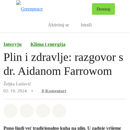
Pr
Doniraj
Izbornik
Aktiviraj se
Istraži
Intervju
Klima i energija
Plin i zdravlje: razgovor s
dr. Aidanom Farrowom
Željka Laslavić
02. 10. 2024.
•
0
Komentari
Podijeli na Whatsapp
Podijeli na Facebook
Podijeli na Twitter
Podijeli putem Email
Puno ljudi već tradicionalno kuha na plin. U zadnje vrijeme