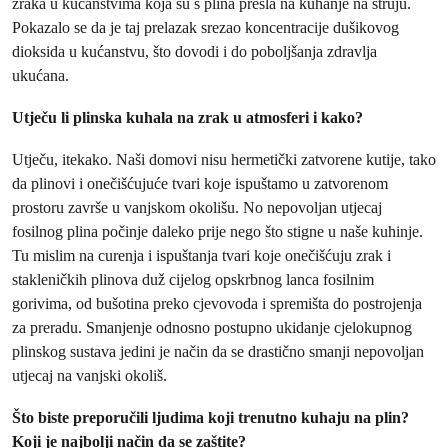
zraka u kućanstvima koja su s plina prešla na kuhanje na struju.
Pokazalo se da je taj prelazak srezao koncentracije dušikovog
dioksida u kućanstvu, što dovodi i do poboljšanja zdravlja
ukućana.
Utječu li plinska kuhala na zrak u atmosferi i kako?
Utječu, itekako. Naši domovi nisu hermetički zatvorene kutije, tako
da plinovi i onečišćujuće tvari koje ispuštamo u zatvorenom
prostoru završe u vanjskom okolišu. No nepovoljan utjecaj
fosilnog plina počinje daleko prije nego što stigne u naše kuhinje.
Tu mislim na curenja i ispuštanja tvari koje onečišćuju zrak i
stakleničkih plinova duž cijelog opskrbnog lanca fosilnim
gorivima, od bušotina preko cjevovoda i spremišta do postrojenja
za preradu. Smanjenje odnosno postupno ukidanje cjelokupnog
plinskog sustava jedini je način da se drastično smanji nepovoljan
utjecaj na vanjski okoliš.
Što biste preporučili ljudima koji trenutno kuhaju na plin?
Koji je najbolji način da se zaštite?