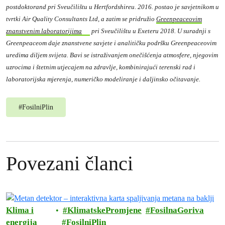
postdoktorand pri Sveučilištu u Hertfordshireu. 2016. postao je savjetnikom u
tvrtki Air Quality Consultants Ltd, a zatim se pridružio
Greenpeaceovim
znanstvenim laboratorijima
pri Sveučilištu u Exeteru 2018. U suradnji s
Greenpeaceom daje znanstvene savjete i analitičku podršku Greenpeaceovim
uredima diljem svijeta. Bavi se istraživanjem onečišćenja atmosfere, njegovim
uzrocima i štetnim utjecajem na zdravlje, kombinirajući terenski rad i
laboratorijska mjerenja, numeričko modeliranje i daljinsko očitavanje.
#
FosilniPlin
Povezani članci
Klima i
KlimatskePromjene
FosilnaGoriva
energija
FosilniPlin