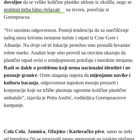
dovoljne
da se velike količine plastike uklone iz okoliša, nego se
problem treba hitno rješavati
na izvoru, poručuju iz
Greenpeacea.
“Svi snosimo odgovornost. Postoji tendencija da za onečišćenje
našeg mora krivimo nemarne turiste i otpad iz Crne Gore i
Albanije. Na dvije od tri lokacije pretežno smo pronašli hrvatske
robne marke. Analize koje smo proveli na otocima ukazuju da
plastični otpad ovisi o zemljopisnom položaju i morskim strujama.
Radi se dakle o problemu koji nema nacionalni identitet i ne
poznaje granice
. Osim ulaganja napora da
mijenjamo navike i
kulturu bacanja
, odgovornost napokon moraju preuzeti i
korporacije koje na tržište plasiraju ogromne količine plastične
ambalaže”, izjavila je Petra Andrić, voditeljica Greenpeaceove
kampanje.
Cola Cola
,
Jamnica
,
Ožujsko
i
Karlovačko pivo
, samo su neki
od brendova čiji se proizvodi mogu prepoznati na rajskim plažama