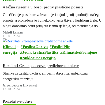
4 lažna rješenja u borbi protiv plastične pošasti
Onečišćenje plastikom zahvatilo je i najudaljenija područja našeg
planeta, a pronađena je i u nekoliko vrsta tkiva u ljudskom tijelu. U
blogu donosimo četiri primjera lažnih rješenja, od recikliranja do
bioplastike, koji nisu dorasli razmjerima globalne krize onečišćenja
Mehdi Leman
15. 05. 2024.
plastikom.
Klima i
FosilnaGoriva
FosilniPlin
energija
JednokratnaPlastika
KlimatskePromjene
NuklearnaEnergija
Rezultati Greenpeaceove predizborne ankete
Stranke za zaštitu okoliša, ali bez hrabrosti za ambicioznu
energetsku tranziciju.
Greenpeace u Hrvatskoj
12. 04. 2024.
Pogledaj sve objave