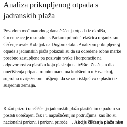
Analiza prikupljenog otpada s
jadranskih plaža
Povodom međunarodnog dana čišćenja otpada iz okoliša,
Greenpeace je u suradnji s Parkom prirode Telašćica organizirao
čišćenje uvale Kobiljak na Dugom otoku. Analizom prikupljenog
otpada s jadranskih plaža pokazali su da su određene robne marke
posebno zastupljene pa pozivaju tvrtke i korporacije na
odgovornost za plastiku koju plasiraju na tržište. Značajan dio
onečišćenja pripada robnim markama korištenim u Hrvatskoj,
suprotno uvriježenom mišljenju da se radi isključivo o plastici iz
susjednih zemalja.
Ružni prizori onečišćenja jadranskih plaža plastičnim otpadom su
postali uobičajeni čak i u najzaštićenijim područjima, kao što su
nacionalni parkovi
i
parkovi prirode
.
Akcije čišćenja plaža nisu