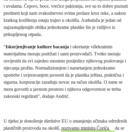
i uvalama. Čepovi, boce, vrećice pakiranja, sve su to dobro poznati
predmeti koji nam svakodnevno svima prolaze kroz ruke, a nakon
kratkog korištenja ostaju trajno u okolišu. Ambalaža je jedan od
najzastupljenijih oblika jednokratne plastike što je vidljivo iz
prikupljenog otpada.
“
Iskorjenjivanje kulture bacanja
i okretanje višekratnim
materijalima moraju podržati i sami proizvođači. Tvrtke moraju
osvijestiti da svi zajedno snosimo posljedice njihovog poslovanja i
stjecanja profita. Normaliziranjem i nametanjem jednokratne
upotrebe i uvjeravanjem javnosti da je plastika jeftina, praktična i
sigurna, korporacije zarađuju novac na račun okoliša. O tome se
mora govoriti u javnom prostoru i njihova odgovornost se treba
zakonski regulirati”, dodaje Andrić.
U tijeku je donošenje direktive EU o smanjenju učinaka određenih
plastičnih proizvoda na okoliš,
pozivamo ministra Ćorića
da se