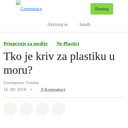
Pr
Doniraj
Izbornik
Aktiviraj se
Istraži
Priopćenje za medije
Ne Plastici
Tko je kriv za plastiku u
moru?
Greenpeace Croatia
16. 09. 2018.
•
0
Komentari
Podijeli na Whatsapp
Podijeli na Facebook
Podijeli na Twitter
Podijeli putem Email