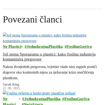
Povezani članci
Ne Plastici
JednokratnaPlastika
FosilnaGoriva
Još nema Sporazuma o plastici: kako fosilna industrija
kontaminira pregovore
Nakon dvotjednih pregovora, svjetske vlade nisu uspjele postići
dogovor oko konkretnih mjera za rješavanje krize onečišćenja
plastikom.
Sarah King
22. 08. 2025.
Ne
JednokratnaPlastika
FosilnaGoriva
Plastici
NećuVreću