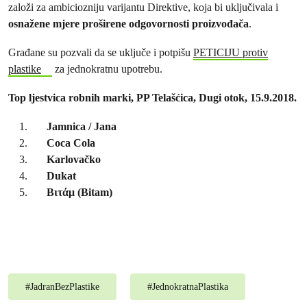
založi za ambiciozniju varijantu Direktive, koja bi uključivala i
osnažene mjere proširene odgovornosti proizvođača
.
Građane su pozvali da se uključe i potpišu
PETICIJU protiv
plastike
za jednokratnu upotrebu.
Top ljestvica robnih marki, PP Telašćica, Dugi otok, 15.9.2018.
Jamnica / Jana
Coca Cola
Karlovačko
Dukat
Βιτάμ (Bitam)
#
JadranBezPlastike
#
JednokratnaPlastika