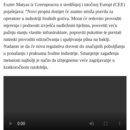
Eszter Matyas iz Greenpeacea u središnjoj i istočnoj Europi (CEE)
pojašnjava: “Novi propisi donijet će znatno stroža pravila za
operatore u industriji fosilnih goriva. Morat će redovito provoditi
mjerenja i podnositi izvješća nadležnim tijelima, posvetiti veću
pažnju stanju vlastite infrastrukture, popraviti pukotine te prestati
rutinski provoditi odzračivanja i spaljivanja plina na baklji.
Nadamo se da će nova regulativa dovesti do značajnih poboljšanja
u ponašanju i praksama fosilne industrije. Smanjenje zagađenja
metanom najbolji je način da izbjegnemo veće zagrijavanje u
kratkoročnom razdoblju.