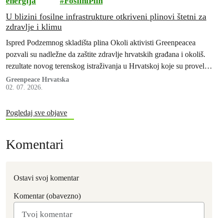
energija
FosilniPlin
U blizini fosilne infrastrukture otkriveni plinovi štetni za
zdravlje i klimu
Ispred Podzemnog skladišta plina Okoli aktivisti Greenpeacea
pozvali su nadležne da zaštite zdravlje hrvatskih građana i okoliš.
rezultate novog terenskog istraživanja u Hrvatskoj koje su proveli
stručnjaci Greenpeacea Njemačke i Hrvatske te Greenpeaceovih
Greenpeace Hrvatska
02. 07. 2026.
istraživačkih laboratorija.
Pogledaj sve objave
Komentari
Ostavi svoj komentar
Komentar (obavezno)