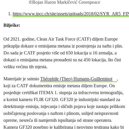
©
Bojan Haron Markičević Greenpeace
https://www.ipcc.ch/site/assets/uploads/2018/02/SYR_AR5_FI
Bilješke:
Od 2021. godine, Clean Air Task Force (CATF) diljem Europe
prikuplja dokaze o emisijama metana iz postrojenja za naftu i plin.
Do sada je CATF posjetio više od 650 lokacija u 16 zemalja, a
dokazi o emisijama metana pronađeni su na 450 lokacija, što čini
veliku većinu tih mjesta.
Materijale je snimio
Théophile (Theo) Humann-Guilleminot
,
koji za CATF dokumentira emisije metana diljem Europe. On
posjeduje certifikat ITEMA 1. stupnja za infracrvenu termografiju,
a koristi kameru FLIR GF320. GF320 je industrijski standard za
detektiranje emisija, istjecanja i sličnih pojava koje nastaju prilikom
uobičajenog poslovanja s naftom i plinom, uslijed neispravnosti
opreme, nesreća ili namjernih ispuštanja od strane operatera.
Kamera GF320 posebno je kalibrirana i neovisno testirana kako bi