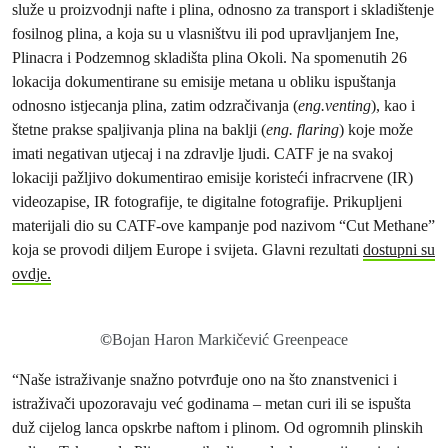
služe u proizvodnji nafte i plina, odnosno za transport i skladištenje
fosilnog plina, a koja su u vlasništvu ili pod upravljanjem Ine,
Plinacra i Podzemnog skladišta plina Okoli. Na spomenutih 26
lokacija dokumentirane su emisije metana u obliku ispuštanja
odnosno istjecanja plina, zatim odzračivanja (
eng.venting
), kao i
štetne prakse spaljivanja plina na baklji (
eng. flaring
) koje može
imati negativan utjecaj i na zdravlje ljudi. CATF je na svakoj
lokaciji pažljivo dokumentirao emisije koristeći infracrvene (IR)
videozapise, IR fotografije, te digitalne fotografije. Prikupljeni
materijali dio su CATF-ove kampanje pod nazivom “Cut Methane”
koja se provodi diljem Europe i svijeta. Glavni rezultati
dostupni su
ovdje.
©
Bojan Haron Markičević Greenpeace
“Naše istraživanje snažno potvrđuje ono na što znanstvenici i
istraživači upozoravaju već godinama – metan curi ili se ispušta
duž cijelog lanca opskrbe naftom i plinom. Od ogromnih plinskih