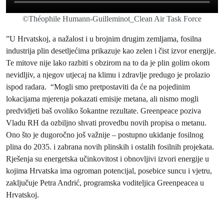
©Théophile Humann-Guilleminot_Clean Air Task Force
”U Hrvatskoj, a nažalost i u brojnim drugim zemljama, fosilna
industrija plin desetljećima prikazuje kao zelen i čist izvor energije.
Te mitove nije lako razbiti s obzirom na to da je plin golim okom
nevidljiv, a njegov utjecaj na klimu i zdravlje predugo je prolazio
ispod radara. “Mogli smo pretpostaviti da će na pojedinim
lokacijama mjerenja pokazati emisije metana, ali nismo mogli
predvidjeti baš ovoliko šokantne rezultate. Greenpeace poziva
Vladu RH da ozbiljno shvati provedbu novih propisa o metanu.
Ono što je dugoročno još važnije – postupno ukidanje fosilnog
plina do 2035. i zabrana novih plinskih i ostalih fosilnih projekata.
Rješenja su energetska učinkovitost i obnovljivi izvori energije u
kojima Hrvatska ima ogroman potencijal, posebice suncu i vjetru,
zaključuje Petra Andrić, programska voditeljica Greenpeacea u
Hrvatskoj.