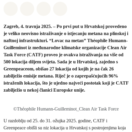
Podijeli na Whatsapp
Podijeli na Facebook
Podijeli na Twitter
Podijeli putem Email
Zagreb, 4. travnja 2025. – Po prvi put u Hrvatskoj provedeno
je veliko neovisno istraživanje o istjecanju metana na plinskoj i
naftnoj infrastrukturi. “Lovac na metan” Théophile Humann-
Guilleminot iz međunarodne klimatske organizacije Clean Air
Task Force (CATF) proveo je ovakva istraživanja na više od
500 lokacija diljem svijeta. Sada je u Hrvatskoj, zajedno s
Greenpeaceom, obišao 27 lokacija od kojih je na čak 26
zabilježio emisije metana. Riječ je o zaprepašćujućih 96%
istraženih lokacija, što je ujedno najveći postotak koji je CATF
zabilježio u nekoj članici Europske unije.
©Théophile Humann-Guilleminot_Clean Air Task Force
U razdoblju od 25. do 31. ožujka 2025. godine, CATF i
Greenpeace obišli su niz lokacija u Hrvatskoj s postrojenjima koja