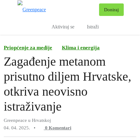
Pr
Doniraj
Izbornik
Aktiviraj se
Istraži
Priopćenje za medije
Klima i energija
Zagađenje metanom
prisutno diljem Hrvatske,
otkriva neovisno
istraživanje
Greenpeace u Hrvatskoj
04. 04. 2025.
•
0
Komentari