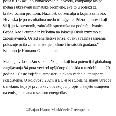
polja u Teksasu do Plinacroovih plinovoda, kompanije rasipaju
metan i ubrzavaju klimatske promjene, sve to u potrazi za
kratkoročnim profitom. Nažalost, od zemalja u kojima sam bio,
Hrvatska je po rezultatima među tri najgore. Prizori plinova koji
šikljaju iz otvorenih, zahrđalih spremnika na području Ivanić-
Grada, kao i curenje iz bušotina na lokaciji Okoli izuzetno su
zabrinjavajući. Usred energetske krize, ovakva razina rasipanja
pokazuje očito zanemarivanje i klime i hrvatskih građana,”
istaknuo je Humann-Guilleminot.
Metan je vrlo snažan staklenički plin koji ima potencijal globalnog
zagrijavanja 84 puta veći od ugljičnog dioksida u razdoblju od 20
1
godina.
Često istječe u atmosferu tijekom vađenja, transporta i
skladištenja. U kolovozu 2024. u EU-u je stupila na snagu Uredba
o metanu, koja je prvi takav obvezujući propis u svijetu usmjeren
na emisije metana u sektoru energetike.
©
Bojan Haron Markičević Greenpeace