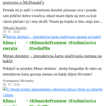
pretvorio u McDonald’s
Premda mi je autić s vremenom donekle prirastao srcu i postala
sam prilično dobra vozačica, nikad nisam htjela taj stres za koji
cijenu plaćam i ja i moj okoliš. Nisam ga kupila iz hira, nego kao
„namet“, ne bih li mogla posjećivati prijatelje i obitelj ili otputovati
Mihaela Bogeljic
29. 07. 2026.
po potrebi u veći grad.
Klima i
KlimatskePromjene
FosilnaGoriva
energija
FosilniPlin
Metan detektor – interaktivna karta spaljivanja metana na
baklji
Priključi se projektu Metan detektor - dodaj fotografiju ili video na
interaktivnu kartu gorenja metana na baklji diljem Hrvatske!
Greenpeace Hrvatska
06. 07. 2026.
Klima i
KlimatskePromjene
FosilnaGoriva