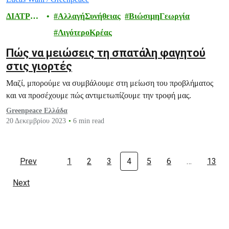
ΔΙΑΤΡΟ
ΑλλαγήΣυνήθειας
ΒιώσιμηΓεωργία
ΦΗ
ΛιγότεροΚρέας
Πώς να μειώσεις τη σπατάλη φαγητού
στις γιορτές
Μαζί, μπορούμε να συμβάλουμε στη μείωση του προβλήματος
και να προσέχουμε πώς αντιμετωπίζουμε την τροφή μας.
Greenpeace Ελλάδα
20 Δεκεμβρίου 2023
6 min read
Prev
1
2
3
4
5
6
…
13
Next