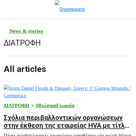
To
Μενού
News & stories
ΔΙΑΤΡΟΦΗ
All articles
ΔΙΑΤΡΟΦΗ
ΒιώσιμηΓεωργία
Σχόλια περιβαλλοντικών οργανώσεων
στην έκθεση της εταιρείας HVA με τίτλο
“Water management in Thessaly in the
Πέντε περιβαλλοντικές οργανώσεις καταθέτουν μία πρώτη δέσμη