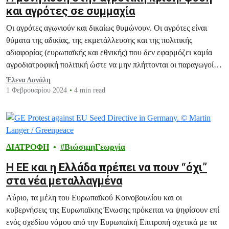
και αγρότες σε συμμαχία
Οι αγρότες αγωνιούν και δικαίως θυμώνουν. Οι αγρότες είναι
θύματα της αδικίας, της εκμετάλλευσης και της πολιτικής
αδιαφορίας (ευρωπαϊκής και εθνικής) που δεν εφαρμόζει καμία
αγροδιατροφική πολιτική ώστε να μην πλήττονται οι παραγωγοί
σε κάθε εξωτερική αναταραχή (οικονομική κρίση, πόλεμος,
Έλενα Δανάλη
πανδημία, κλιματική κατάρρευση) όπως συμβαίνει ως σήμερα.
1 Φεβρουαρίου 2024
4 min read
ΔΙΑΤΡΟΦΗ
ΒιώσιμηΓεωργία
Η ΕΕ και η Ελλάδα πρέπει να πουν “όχι”
στα νέα μεταλλαγμένα
Αύριο, τα μέλη του Ευρωπαϊκού Κοινοβουλίου και οι
κυβερνήσεις της Ευρωπαϊκης Ένωσης πρόκειται να ψηφίσουν επί
ενός σχεδίου νόμου από την Ευρωπαϊκή Επιτροπή σχετικά με τα