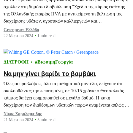
wake of Storm Daniel”
σχολίων στη δημόσια διαβούλευση "Σχέδιο της κύριας έκθεσης
της Ολλανδικής εταιρίας HVA με αντικείμενο τη βελτίωση της
διαχείρισης υδάτων, αγροτικών καλλιεργειών και
αντιπλημμυρικής προστασίας στην Περιφέρεια Θεσσαλίας"
Greenpeace Ελλάδα
22 Μαρτίου 2024
1 min read
ΔΙΑΤΡΟΦΗ
ΒιώσιμηΓεωργία
Να μην γίνει βαρίδι το βαμβάκι
Όλες οι προβλέψεις, όλα τα μαθηματικά μοντέλα, δείχνουν ότι
ακολουθώντας την πεπατημένη, σε 10-15 χρόνια ο Θεσσαλικός
κάμπος θα έχει ερημοποιηθεί σε μεγάλο βαθμό. Η κακή
διαχείριση των διαθέσιμων υδατικών πόρων αναμένεται απλώς να
επιδεινώσει την κατάσταση και να επιταχύνει τα χειρότερα.
Νίκος Χαραλαμπίδης
21 Μαρτίου 2024
5 min read