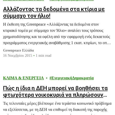
Αλλάζοντας τα δεδομένα στα κτίρια με
σύμμαχο τον ήλιο!
Η έκθεση της Greenpeace «Αλλάζοντας τα δεδομένα στον
κτιριακό τομέα με σύμμαχο τον Ήλιο» αναλύει τους τρόπους
χρηματοδότησης και τα οφέλη από την εφαρμογή ενός δεκαετούς
προγράμματος ενεργειακής αναβάθμισης 1 εκατ. κτιρίων, το οποίο
συμπεριλαμβάνει δωρεάν ηλιακή ενέργεια από τη ΔΕΗ σε
Greenpeace Ελλάδα
300.000 νοικοκυριά.
16 Νοεμβρίου 2015
1 min read
ΚΛΙΜΑ & ΕΝΕΡΓΕΙΑ
ΕνεργειακήΔημοκρατία
Πώς η ίδια η ΔΕΗ μπορεί να βοηθήσει τα
φτωχότερα νοικοκυριά να πληρώσουν
τους λογαριασμούς τους
Τις τελευταίες μέρες βλέπουμε ένα τεράστιο κοινωνικό πρόβλημα
να εξελίσσεται, με τη ΔΕΗ να επιθυμεί τη διακοπή της παροχής