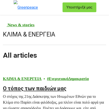
T
Υποστήριξέ μας
Μενού
News & stories
ΚΛΙΜΑ & ΕΝΕΡΓΕΙΑ
All articles
ΚΛΙΜΑ & ΕΝΕΡΓΕΙΑ
ΕνεργειακήΔημοκρατία
Ο τόπος των παιδιών μας
O στόχος της 21ης Διάσκεψης των Ηνωμένων Εθνών για το
Κλίμα στο Παρίσι είναι φιλόδοξος, μα πλέον είναι πολύ αργά για
να είμαστε απαισιόδοξοι. Πρέπει να δράσουμε και, είτε από