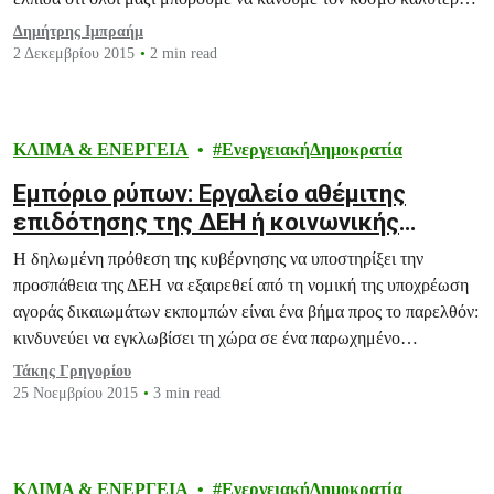
Ναι, είπε την περασμένη Κυριακή η Αθήνα!
Δημήτρης Ιμπραήμ
2 Δεκεμβρίου 2015
2 min read
ΚΛΙΜΑ & ΕΝΕΡΓΕΙΑ
ΕνεργειακήΔημοκρατία
Εμπόριο ρύπων: Εργαλείο αθέμιτης
επιδότησης της ΔΕΗ ή κοινωνικής
υποστήριξης των πολιτών;
Η δηλωμένη πρόθεση της κυβέρνησης να υποστηρίξει την
προσπάθεια της ΔΕΗ να εξαιρεθεί από τη νομική της υποχρέωση
αγοράς δικαιωμάτων εκπομπών είναι ένα βήμα προς το παρελθόν:
κινδυνεύει να εγκλωβίσει τη χώρα σε ένα παρωχημένο
ενεργειακό μοντέλο και να στερήσει παράλληλα πολύτιμους
Τάκης Γρηγορίου
πόρους που συμβάλλουν καθοριστικά στην προσπάθεια της χώρας
25 Νοεμβρίου 2015
3 min read
για κοινωνικά δίκαιη ανάκαμψη. Το…
ΚΛΙΜΑ & ΕΝΕΡΓΕΙΑ
ΕνεργειακήΔημοκρατία