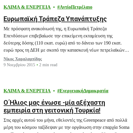
ΚΛΙΜΑ & ΕΝΕΡΓΕΙΑ
ΑντίοΠετρέλαιο
Ευρωπαϊκή Τράπεζα Υπανάπτυξης
Με πρόσφατη ανακοίνωσή της, η Ευρωπαϊκή Τράπεζα
Επενδύσεων επιβεβαίωσε την επικείμενη εκταμίευση της
δεύτερης δόσης (110 εκατ. ευρώ) από το δάνειο των 190 εκατ.
ευρώ προς τη ΔΕΗ με σκοπό την κατασκευή νέων πετρελαϊκών
σταθμών ηλεκτροπαραγωγής στα μη διασυνδεδεμένα νησιά σε
Νίκος Χαραλαμπίδης
Κυκλάδες, Δωδεκάνησα και ΒΑ Αιγαίο. Στην ίδια ανακοίνωση η
9 Νοεμβρίου 2015
2 min read
ΕΤΕ (στο εξής «Ευρωπαϊκή Τράπεζα…
ΚΛΙΜΑ & ΕΝΕΡΓΕΙΑ
ΕνεργειακήΔημοκρατία
Ο Ήλιος μας ένωσε -μία αξέχαστη
εμπειρία στη γειτονική Τουρκία!
Στις αρχές αυτού του μήνα, εθελοντές της Greenpeace από πολλά
μέρη του κόσμου ταξίδεψαν με την οργάνωση στην επαρχία Soma