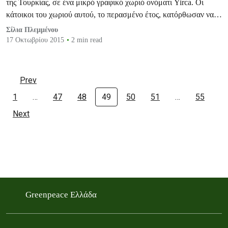
της Τουρκίας, σε ένα μικρό γραφικό χωριό ονόματι Yirca. Οι
κάτοικοι του χωριού αυτού, το περασμένο έτος, κατόρθωσαν να
σταματήσουν τη δημιουργία μιας εργοστασιακής μονάδας
Σίλια Πλεμμένου
παραγωγής ηλεκτρισμού με λιγνίτη, σε πείσμα ακόμη και της
17 Οκτωβρίου 2015
2 min read
ίδιας…
Prev
1
…
47
48
49
50
51
…
55
Next
Greenpeace Ελλάδα