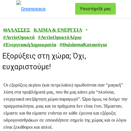
T
Υποστήριξέ μας
Μενού
ΘΑΛΑΣΣΕΣ
ΚΛΙΜΑ & ΕΝΕΡΓΕΙΑ
•
#
ΑντίοΟρυκτά
#
ΑντίοΟρυκτόΑέριο
#
ΕνεργειακήΔημοκρατία
#
ΘαλάσσιαΚαταφύγια
Εξορύξεις στη χώρα; Όχι,
ευχαριστούμε!
Οι εξορύξεις αερίου (και πετρελαίου) πρωθούνται σαν “μαγική”
λύση στα προβλήματά μας, που θα μας κάνει μία “πλούσια,
ενεργειακά ανεξάρτητη χώρα-παραγωγό”. Ώρα όμως να δούμε την
πραγματικότητα, μιας και τα πράγματα δεν είναι έτσι. Ήμασταν,
είμαστε και θα είμαστε ενάντια σε κάθε έρευνα και εξόρυξη
υδρογονανθράκων σε οποιοδήποτε σημείο της χώρας και οι λόγοι
είναι ξεκάθαροι και απλοί.