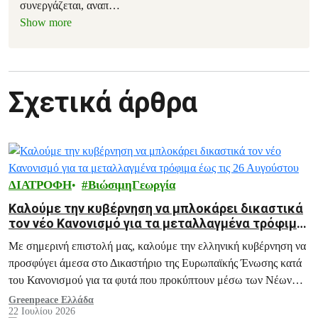
συνεργάζεται, αναπ
…
Show more
Σχετικά άρθρα
ΔΙΑΤΡΟΦΗ
ΒιώσιμηΓεωργία
Καλούμε την κυβέρνηση να μπλοκάρει δικαστικά
τον νέο Κανονισμό για τα μεταλλαγμένα τρόφιμα
έως τις 26 Αυγούστου
Με σημερινή επιστολή μας, καλούμε την ελληνική κυβέρνηση να
προσφύγει άμεσα στο Δικαστήριο της Ευρωπαϊκής Ένωσης κατά
του Κανονισμού για τα φυτά που προκύπτουν μέσω των Νέων
Γονιδιωματικών Τεχνικών.
Greenpeace Ελλάδα
22 Ιουλίου 2026