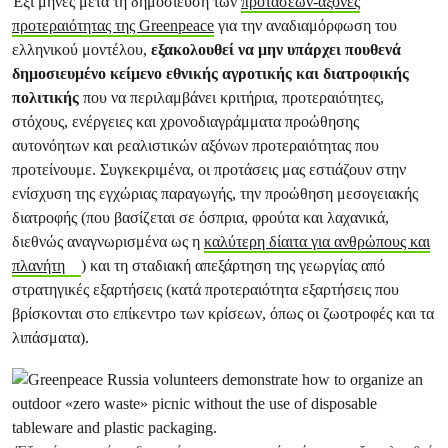
Έξι μήνες μετά τη δημοσίευση των
προτάσεων-άξονες
προτεραιότητας της Greenpeace
για την αναδιαμόρφωση του
ελληνικού μοντέλου,
εξακολουθεί να μην υπάρχει πουθενά
δημοσιευμένο κείμενο εθνικής αγροτικής και διατροφικής
πολιτικής
που να περιλαμβάνει κριτήρια, προτεραιότητες,
στόχους, ενέργειες και χρονοδιαγράμματα προώθησης
αυτονόητων και ρεαλιστικών αξόνων προτεραιότητας που
προτείνουμε. Συγκεκριμένα, οι προτάσεις μας εστιάζουν στην
ενίσχυση της εγχώριας παραγωγής, την προώθηση μεσογειακής
διατροφής (που βασίζεται σε όσπρια, φρούτα και λαχανικά,
διεθνώς αναγνωρισμένα ως η
καλύτερη δίαιτα για ανθρώπους και
πλανήτη
) και τη σταδιακή απεξάρτηση της γεωργίας από
στρατηγικές εξαρτήσεις (κατά προτεραιότητα εξαρτήσεις που
βρίσκονται στο επίκεντρο των κρίσεων, όπως οι ζωοτροφές και τα
λιπάσματα).