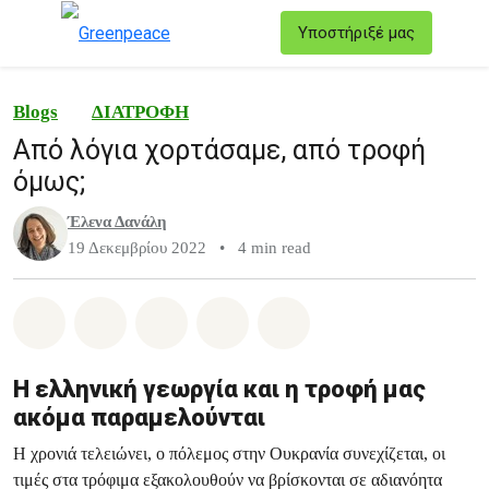
T
Υποστήριξέ μας
Μενού
Blogs
ΔΙΑΤΡΟΦΗ
Από λόγια χορτάσαμε, από τροφή
όμως;
Έλενα Δανάλη
19 Δεκεμβρίου 2022
•
4 min read
Share on Whatsapp
Share on Facebook
Share on Twitter
Share via Email
Share on Bluesky
Η ελληνική γεωργία και η τροφή μας
ακόμα παραμελούνται
Η χρονιά τελειώνει, ο πόλεμος στην Ουκρανία συνεχίζεται, οι
τιμές στα τρόφιμα εξακολουθούν να βρίσκονται σε αδιανόητα