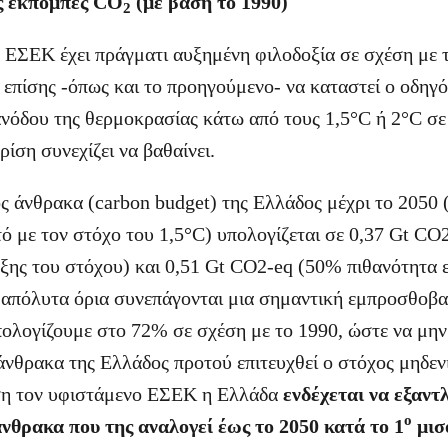
ς εκπομπές CO
(με βάση το 1990)
2
ΕΣΕΚ έχει πράγματι αυξημένη φιλοδοξία σε σχέση με 
 επίσης -όπως και το προηγούμενο- να καταστεί ο οδηγό
νόδου της θερμοκρασίας κάτω από τους 1,5°C ή 2°C σε 
ρίση συνεχίζει να βαθαίνει.
 άνθρακα (carbon budget) της Ελλάδος μέχρι το 2050 
 με τον στόχο του 1,5°C) υπολογίζεται σε 0,37 Gt CO
υξης του στόχου) και 0,51 Gt CO2-eq (50% πιθανότητα 
 απόλυτα όρια συνεπάγονται μια σημαντική εμπροσθοβ
ολογίζουμε στο 72% σε σχέση με το 1990, ώστε να μην
νθρακα της Ελλάδος προτού επιτευχθεί ο στόχος μηδε
άση τον υφιστάμενο ΕΣΕΚ η Ελλάδα
ενδέχεται να εξαντ
ο
νθρακα που της αναλογεί έως το 2050 κατά το 1
μισ