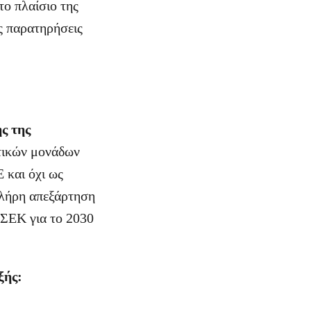
το πλαίσιο της
ς παρατηρήσεις
ης της
τικών μονάδων
 και όχι ως
πλήρη απεξάρτηση
ΕΣΕΚ για το 2030
ξής: