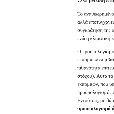
72% μείωση στι
Το αναθεωρημένο 
αλλά αποτυγχάνει
συγκράτηση της α
ενώ η κλιματική κ
Ο προϋπολογισμός
εκπομπών συμβατό
πιθανότητα επίτε
στόχου). Αυτά τα
εκπομπών, που υπ
προϋπολογισμός ά
Εντούτοις, με β
προϋπολογισμό ά