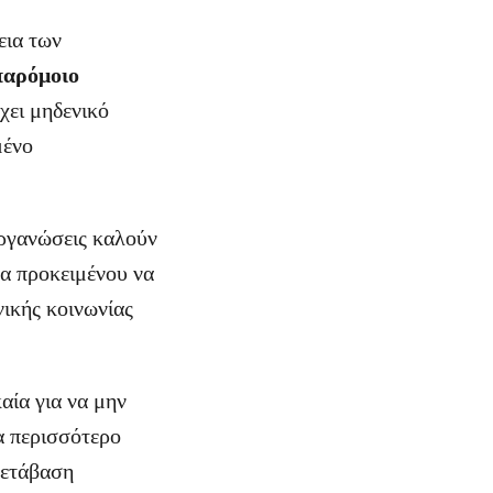
εια των
παρόμοιο
χει μηδενικό
μένο
οργανώσεις καλούν
α προκειμένου να
νικής κοινωνίας
αία για να μην
α περισσότερο
μετάβαση