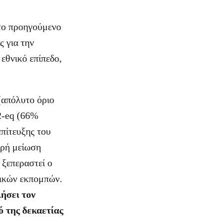
το προηγούμενο
ς για την
εθνικό επίπεδο,
(απόλυτο όριο
2-eq (66%
επίτευξης του
αρή μείωση
 ξεπεραστεί ο
νικών εκπομπών.
λήσει τον
ό της δεκαετίας