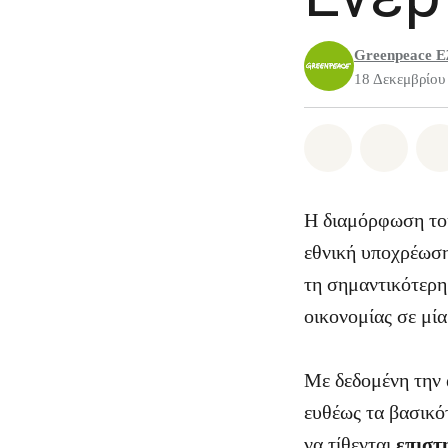
Greenpeace Ε
18 Δεκεμβρίου
Share on Wh
Share 
Η διαμόρφωση του
εθνική υποχρέωση
τη σημαντικότερη
οικονομίας σε μί
Με δεδομένη την 
ευθέως τα βασικό
να τίθενται
επιστ