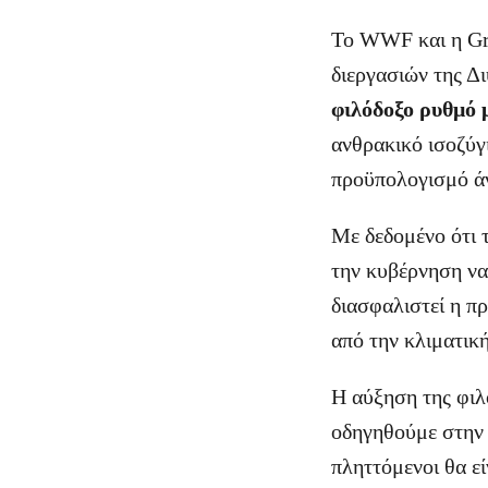
Το WWF και η Gre
διεργασιών της Δ
φιλόδοξο ρυθμό
ανθρακικό ισοζύγ
προϋπολογισμό άν
Με δεδομένο ότι 
την κυβέρνηση να
διασφαλιστεί η π
από την κλιματική
Η αύξηση της φιλ
οδηγηθούμε στην 
πληττόμενοι θα εί