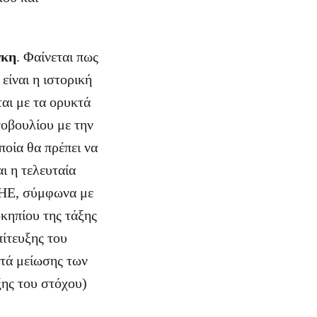
γκη
. Φαίνεται πως
 είναι η ιστορική
αι με τα ορυκτά
οβουλίου με την
ποία θα πρέπει να
ι η τελευταία
ΟΗΕ, σύμφωνα με
κηπίου της τάξης
πίτευξης του
στά μείωσης των
ξης του στόχου)