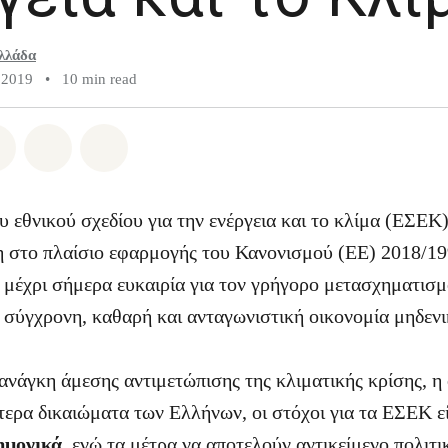
λλάδα
 2019
•
10 min read
atsapp
on Facebook
Share on Twitter
Share via Email
Share on Bluesky
 εθνικού σχεδίου για την ενέργεια και το κλίμα (ΕΣΕΚ)
 στο πλαίσιο εφαρμογής του Κανονισμού (ΕΕ) 2018/199
 μέχρι σήμερα ευκαιρία για τον γρήγορο μετασχηματισμ
α σύγχρονη, καθαρή και ανταγωνιστική οικονομία μηδεν
ανάγκη άμεσης αντιμετώπισης της κλιματικής κρίσης, η 
τερα δικαιώματα των Ελλήνων, οι στόχοι για τα ΕΣΕΚ ε
ημονικά
, ενώ τα μέτρα να αποτελούν αντικείμενο πολιτι