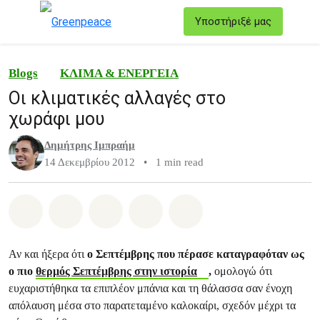
T
Υποστήριξέ μας
Μενού
Blogs
ΚΛΙΜΑ & ΕΝΕΡΓΕΙΑ
Οι κλιματικές αλλαγές στο
χωράφι μου
Δημήτρης Ιμπραήμ
14 Δεκεμβρίου 2012
•
1 min read
Share on Whatsapp
Share on Facebook
Share on Twitter
Share via Email
Share on Bluesky
Αν και ήξερα ότι
ο Σεπτέμβρης που πέρασε καταγραφόταν ως
ο πιο
θερμός Σεπτέμβρης στην ιστορία
,
ομολογώ ότι
ευχαριστήθηκα τα επιπλέον μπάνια και τη θάλασσα σαν ένοχη
απόλαυση μέσα στο παρατεταμένο καλοκαίρι, σχεδόν μέχρι τα