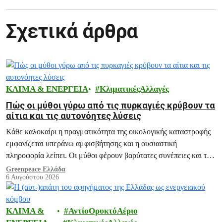
Σχετικά άρθρα
ΚΛΙΜΑ & ΕΝΕΡΓΕΙΑ
ΚλιματικέςΑλλαγές
Πώς οι μύθοι γύρω από τις πυρκαγιές κρύβουν τα
αίτια και τις αυτονόητες λύσεις
Κάθε καλοκαίρι η πραγματικότητα της οικολογικής καταστροφής
εμφανίζεται υπεράνω αμφισβήτησης και η ουσιαστική
πληροφορία λείπει. Οι μύθοι φέρουν βαρύτατες συνέπειες και το
ξεδιάλυμά τους αποτελεί ευθύνη μας.
Greenpeace Ελλάδα
6 Αυγούστου 2026
ΚΛΙΜΑ &
ΑντίοΟρυκτόΑέριο