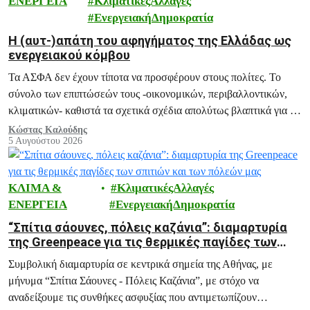
ΕΝΕΡΓΕΙΑ
ΚλιματικέςΑλλαγές
ΕνεργειακήΔημοκρατία
H (αυτ-)απάτη του αφηγήματος της Ελλάδας ως
ενεργειακού κόμβου
Τα ΑΣΦΑ δεν έχουν τίποτα να προσφέρουν στους πολίτες. Το
σύνολο των επιπτώσεών τους -οικονομικών, περιβαλλοντικών,
κλιματικών- καθιστά τα σχετικά σχέδια απολύτως βλαπτικά για το
μέλλον της Ελλάδας.
Κώστας Καλούδης
5 Αυγούστου 2026
ΚΛΙΜΑ &
ΚλιματικέςΑλλαγές
ΕΝΕΡΓΕΙΑ
ΕνεργειακήΔημοκρατία
“Σπίτια σάουνες, πόλεις καζάνια”: διαμαρτυρία
της Greenpeace για τις θερμικές παγίδες των
σπιτιών και των πόλεών μας
Συμβολική διαμαρτυρία σε κεντρικά σημεία της Αθήνας, με
μήνυμα “Σπίτια Σάουνες - Πόλεις Καζάνια”, με στόχο να
αναδείξουμε τις συνθήκες ασφυξίας που αντιμετωπίζουν