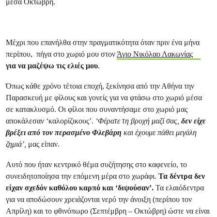
μέσα Οκτώβρη.
Μέχρι που επανήλθα στην πραγματικότητα όταν πριν ένα μήνα
περίπου, πήγα στο χωριό μου στον
Άγιο Νικόλαο Λακωνίας
για να μαζέψω τις ελιές μου
.
Όπως κάθε χρόνο τέτοια εποχή, ξεκίνησα από την Αθήνα την
Παρασκευή με φίλους και γονείς για να φτάσω στο χωριό μέσα
σε κατακλυσμό. Οι φίλοι που συναντήσαμε στο χωριό μας
αποκάλεσαν ‘καλορίζικους’.
‘
Φέρατε τη βροχή μαζί σας,
δεν είχε
βρέξει από τον περασμένο Φλεβάρη
και έχουμε πάθει μεγάλη
ζημιά’
,
μας είπαν.
Αυτό που ήταν κεντρικό θέμα συζήτησης στο καφενείο, το
συνειδητοποίησα την επόμενη μέρα στο χωράφι.
Τα δέντρα δεν
είχαν σχεδόν καθόλου καρπό και ‘διψούσαν’.
Τα ελαιόδεντρα
για να αποδώσουν χρειάζονται νερό την άνοιξη (περίπου τον
Απρίλη) και το φθινόπωρο (Σεπτέμβρη – Οκτώβρη) ώστε να είναι