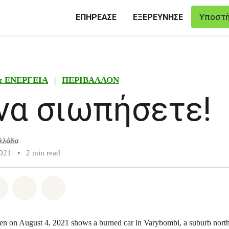
Υποστή
ΕΠΗΡΕΑΣΕ
ΕΞΕΡΕΥΝΗΣΕ
& ΕΝΕΡΓΕΙΑ
|
ΠΕΡΙΒΑΛΛΟΝ
να σιωπήσετε!
λλάδα
2021
•
2 min read
atsapp
on Facebook
Share on Twitter
Share via Email
Share on Bluesky