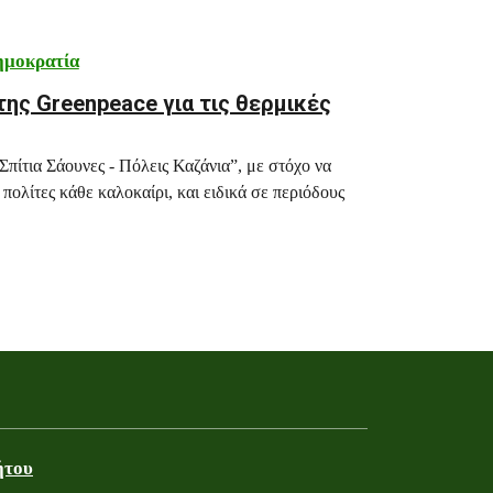
ημοκρατία
της Greenpeace για τις θερμικές
πίτια Σάουνες - Πόλεις Καζάνια”, με στόχο να
πολίτες κάθε καλοκαίρι, και ειδικά σε περιόδους
ήτου