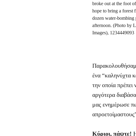
Παρακολουθήσαμε 
ένα “καληνύχτα κα
την οποία πρέπει 
αργότερα διαβάσα
μας ενημέρωσε πω
απροετοίμαστους”
Κύριοι, πάψτε!
Η