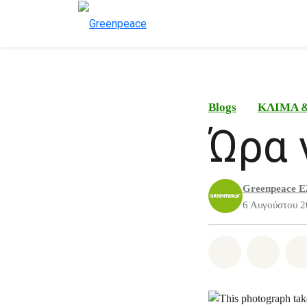
Blogs
ΚΛΙΜΑ 
Ώρα 
Greenpeace Ε
6 Αυγούστου 
Share on Wh
Share 