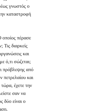
ρέως γνωστός ο
 την καταστροφή
 οποίος πέρασε
; Τις διαρκείς
οργανώσεις και
ε ό,τι σώζεται;
αι πρόβλεψης από
ν πετρελαίου και
τώρα, έχετε την
λείστε σαν να
ς δύο είναι ο
ταση.