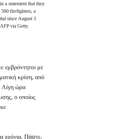
ε εμβρόντητοι με
ματική κρίση, από
. Λίγη ώρα
υσης, ο οποίος
ήκε
ία χρόνια. Πάψτε.