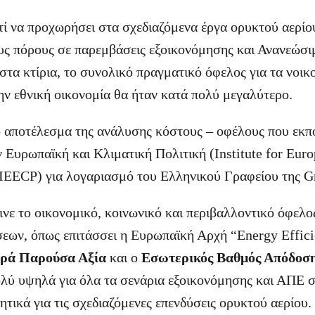
τί να προχωρήσει στα σχεδιαζόμενα έργα ορυκτού αερίου
ους πόρους σε παρεμβάσεις εξοικονόμησης και Ανανεώσ
τα κτίρια, το συνολικό πραγματικό όφελος για τα νοικο
την εθνική οικονομία θα ήταν κατά πολύ μεγαλύτερο.
ό αποτέλεσμα της ανάλυσης κόστους – οφέλους που εκπ
ν Ευρωπαϊκή και Κλιματική Πολιτική (Institute for Eur
 IEECP) για λογαριασμό του Ελληνικού Γραφείου της 
νε το οικονομικό, κοινωνικό και περιβαλλοντικό όφελο
εων, όπως επιτάσσει η Ευρωπαϊκή Αρχή “Energy Efficie
ρά Παρούσα Αξία
και ο
Εσωτερικός Βαθμός Απόδοσ
ολύ υψηλά για όλα τα σενάρια εξοικονόμησης και ΑΠΕ σ
ητικά για τις σχεδιαζόμενες επενδύσεις ορυκτού αερίου.