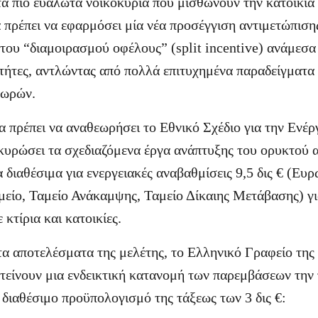
 τα πιο ευάλωτα νοικοκυριά που μισθώνουν την κατοικία 
 πρέπει να εφαρμόσει μία νέα προσέγγιση αντιμετώπιση
του “διαμοιρασμού οφέλους” (split incentive) ανάμεσα
οκτήτες, αντλώντας από πολλά επιτυχημένα παραδείγματ
χωρών.
 πρέπει να αναθεωρήσει το Εθνικό Σχέδιο για την Ενέρ
κυρώσει τα σχεδιαζόμενα έργα ανάπτυξης του ορυκτού α
α διαθέσιμα για ενεργειακές αναβαθμίσεις 9,5 δις € (Ε
μείο, Ταμείο Ανάκαμψης, Ταμείο Δίκαιης Μετάβασης) γ
 κτίρια και κατοικίες.
τα αποτελέσματα της μελέτης, το Ελληνικό Γραφείο της
τείνουν μια ενδεικτική κατανομή των παρεμβάσεων την 
 διαθέσιμο προϋπολογισμό της τάξεως των 3 δις €: