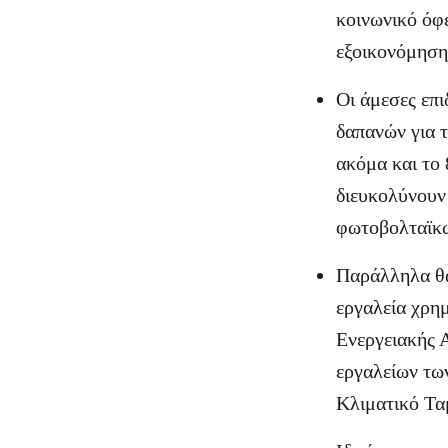
κοινωνικό όφε
εξοικονόμηση 
Οι άμεσες επ
δαπανών για 
ακόμα και το 
διευκολύνουν
φωτοβολταϊκώ
Παράλληλα θα 
εργαλεία χρημ
Ενεργειακής 
εργαλείων τω
Κλιματικό Ταμ