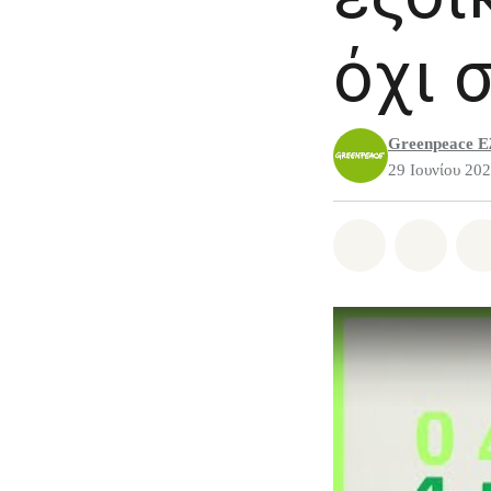
όχι 
Greenpeace Ε
29 Ιουνίου 20
Share on Wh
Share 