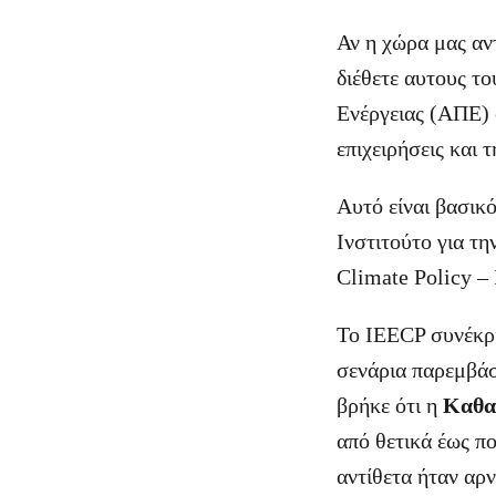
Αν η χώρα μας αν
διέθετε αυτους τ
Ενέργειας (ΑΠΕ) σ
επιχειρήσεις και 
Αυτό είναι βασικ
Ινστιτούτο για τη
Climate Policy –
Το IEECP συνέκρι
σενάρια παρεμβάσ
βρήκε ότι η
Καθα
από θετικά έως π
αντίθετα ήταν αρν