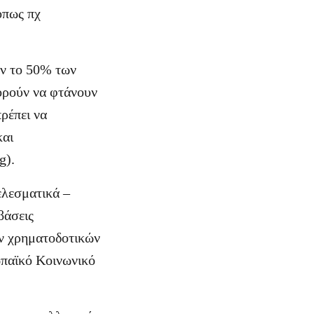
όπως πχ
ον το 50% των
ορούν να φτάνουν
πρέπει να
και
g).
ελεσματικά –
βάσεις
ων χρηματοδοτικών
ωπαϊκό Κοινωνικό