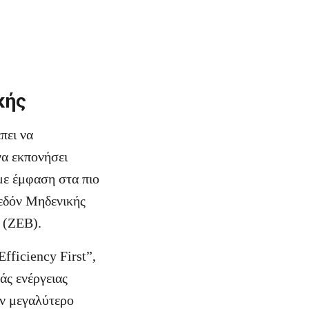
κής
πει να
να εκπονήσει
με έμφαση στα πιο
χεδόν Μηδενικής
 (ΖΕΒ).
ficiency First”,
άς ενέργειας
υν μεγαλύτερο