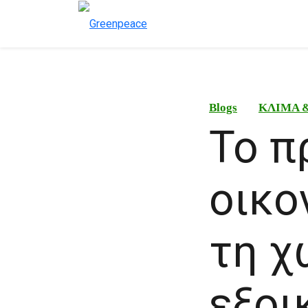
Blogs
ΚΛΙΜΑ 
Το π
οικο
τη χ
εξοι