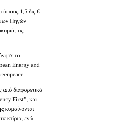
 ύψους 1,5 δις €
ιμων Πηγών
κυριά, τις
όνησε το
opean Energy and
Greenpeace.
ς από διαφορετικά
ncy First”, και
ης
κυμαίνονται
τα κτίρια, ενώ