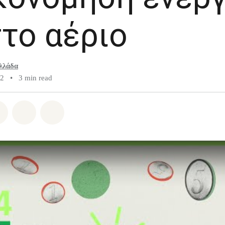
στο αέριο
λλάδα
22
•
3 min read
atsapp
on Facebook
Share on Twitter
Share via Email
Share on Bluesky