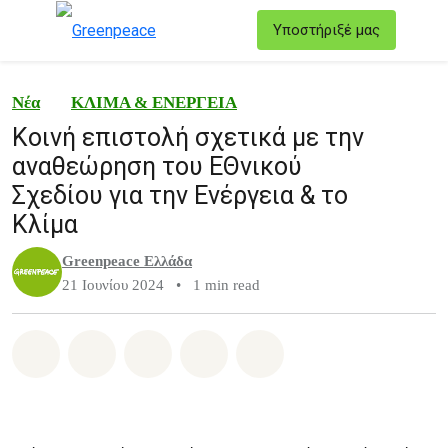
T
Υποστήριξέ μας
Μενού
Νέα
ΚΛΙΜΑ & ΕΝΕΡΓΕΙΑ
Κοινή επιστολή σχετικά με την
αναθεώρηση του ΕΘνικού
Σχεδίου για την Ενέργεια & το
Κλίμα
Greenpeace Ελλάδα
21 Ιουνίου 2024
•
1 min read
Share on Whatsapp
Share on Facebook
Share on Twitter
Share via Email
Share on Bluesky