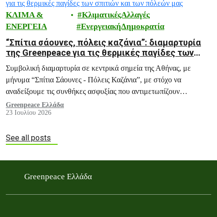
ΚΛΙΜΑ &
ΚλιματικέςΑλλαγές
ΕΝΕΡΓΕΙΑ
ΕνεργειακήΔημοκρατία
“Σπίτια σάουνες, πόλεις καζάνια”: διαμαρτυρία
της Greenpeace για τις θερμικές παγίδες των
σπιτιών και των πόλεών μας
Συμβολική διαμαρτυρία σε κεντρικά σημεία της Αθήνας, με
μήνυμα “Σπίτια Σάουνες - Πόλεις Καζάνια”, με στόχο να
αναδείξουμε τις συνθήκες ασφυξίας που αντιμετωπίζουν
εκατομμύρια πολίτες κάθε καλοκαίρι, και ειδικά σε περιόδους
Greenpeace Ελλάδα
23 Ιουλίου 2026
καύσωνα, μέσα στα ίδια τους τα σπίτια.
See all posts
Greenpeace Ελλάδα