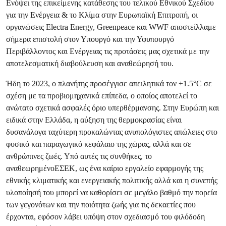
Ενόψει της επικείμενης κατάθεσης του τελικού Εθνικού Σχεδίου
για την Ενέργεια & το Κλίμα στην Ευρωπαϊκή Επιτροπή, oι
οργανώσεις Electra Energy, Greenpeace και WWF αποστείλλαμε
σήμερα επιστολή στον Υπουργό και την Υφυπουργό
Περιβάλλοντος και Ενέργειας τις προτάσεις μας σχετικά με την
αποτελεσματική διαβούλευση και αναθεώρησή του.
Ήδη το 2023, ο πλανήτης προσέγγισε απειλητικά τον +1.5°C σε
σχέση με τα προβιομηχανικά επίπεδα, ο οποίος αποτελεί το
ανώτατο σχετικά ασφαλές όριο υπερθέρμανσης. Στην Ευρώπη και
ειδικά στην Ελλάδα, η αύξηση της θερμοκρασίας είναι
δυσανάλογα ταχύτερη προκαλώντας ανυπολόγιστες απώλειες στο
φυσικό και παραγωγικό κεφάλαιο της χώρας, αλλά και σε
ανθρώπινες ζωές. Υπό αυτές τις συνθήκες, το
αναθεωρημένοΕΣΕΚ, ως ένα καίριο εργαλείο εφαρμογής της
εθνικής κλιματικής και ενεργειακής πολιτικής αλλά και η συνεπής
υλοποίησή του μπορεί να καθορίσει σε μεγάλο βαθμό την πορεία
των γεγονότων και την ποιότητα ζωής για τις δεκαετίες που
έρχονται, εφόσον λάβει υπόψη στον σχεδιασμό του φιλόδοδη