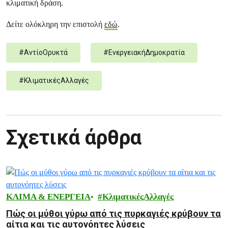
κλιματική δράση.
Δείτε ολόκληρη την επιστολή
εδώ
.
#
ΑντίοΟρυκτά
#
ΕνεργειακήΔημοκρατία
#
ΚλιματικέςΑλλαγές
Σχετικά άρθρα
ΚΛΙΜΑ & ΕΝΕΡΓΕΙΑ
ΚλιματικέςΑλλαγές
Πώς οι μύθοι γύρω από τις πυρκαγιές κρύβουν τα
αίτια και τις αυτονόητες λύσεις