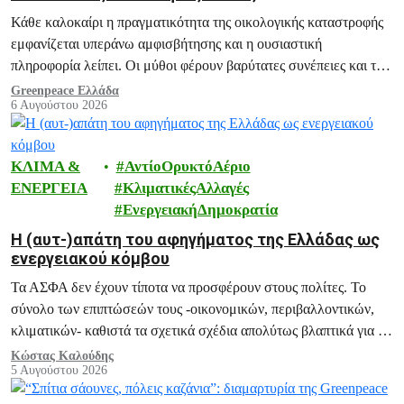
Κάθε καλοκαίρι η πραγματικότητα της οικολογικής καταστροφής
εμφανίζεται υπεράνω αμφισβήτησης και η ουσιαστική
πληροφορία λείπει. Οι μύθοι φέρουν βαρύτατες συνέπειες και το
ξεδιάλυμά τους αποτελεί ευθύνη μας.
Greenpeace Ελλάδα
6 Αυγούστου 2026
ΚΛΙΜΑ &
ΑντίοΟρυκτόΑέριο
ΕΝΕΡΓΕΙΑ
ΚλιματικέςΑλλαγές
ΕνεργειακήΔημοκρατία
H (αυτ-)απάτη του αφηγήματος της Ελλάδας ως
ενεργειακού κόμβου
Τα ΑΣΦΑ δεν έχουν τίποτα να προσφέρουν στους πολίτες. Το
σύνολο των επιπτώσεών τους -οικονομικών, περιβαλλοντικών,
κλιματικών- καθιστά τα σχετικά σχέδια απολύτως βλαπτικά για το
μέλλον της Ελλάδας.
Κώστας Καλούδης
5 Αυγούστου 2026