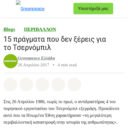
T
Υποστήριξέ μας
Μενού
Blogs
ΠΕΡΙΒΑΛΛΟΝ
15 πράγματα που δεν ξέρεις για
το Τσερνόμπιλ
Greenpeace Ελλάδα
26 Απριλίου 2017
•
4 min read
Share on Whatsapp
Share on Facebook
Share on Twitter
Share via Email
Share on Bluesky
Στις 26 Απριλίου 1986, νωρίς το πρωί, ο αντιδραστήρας 4 του
πυρηνικού εργοστασίου του Τσερνόμπιλ εξερράγη. Προκάλεσε
αυτό που τα Ηνωμένα Έθνη χαρακτήρισαν «τη μεγαλύτερη
περιβαλλοντική καταστροφή στην ιστορία της ανθρωπότητας».