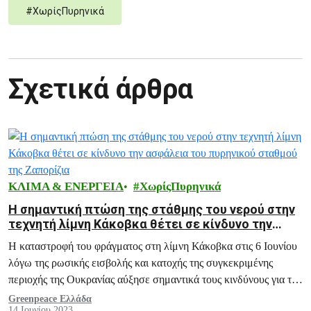
#
ΧωρίςΠυρηνικά
Σχετικά άρθρα
ΚΛΙΜΑ & ΕΝΕΡΓΕΙΑ
ΧωρίςΠυρηνικά
Η σημαντική πτώση της στάθμης του νερού στην
τεχνητή λίμνη Κάκοβκα θέτει σε κίνδυνο την
ασφάλεια του πυρηνικού σταθμού της Ζαπορίζια
Η καταστροφή του φράγματος στη λίμνη Κάκοβκα στις 6 Ιουνίου
λόγω της ρωσικής εισβολής και κατοχής της συγκεκριμένης
περιοχής της Ουκρανίας αύξησε σημαντικά τους κινδύνους για τον
πυρηνικό σταθμό Ζαπορίζια.
Greenpeace Ελλάδα
14 Ιουνίου 2023