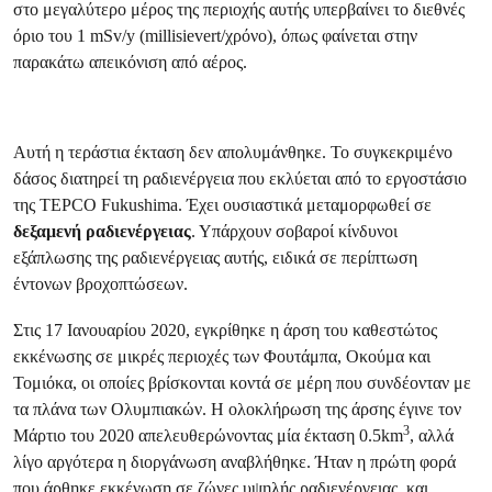
στο μεγαλύτερο μέρος της περιοχής αυτής υπερβαίνει το διεθνές
όριο του 1 mSv/y (millisievert/χρόνο), όπως φαίνεται στην
παρακάτω απεικόνιση από αέρος.
Αυτή η τεράστια έκταση δεν απολυμάνθηκε. Το συγκεκριμένο
δάσος διατηρεί τη ραδιενέργεια που εκλύεται από το εργοστάσιο
της TEPCO Fukushima. Έχει ουσιαστικά μεταμορφωθεί σε
δεξαμενή ραδιενέργειας
. Υπάρχουν σοβαροί κίνδυνοι
εξάπλωσης της ραδιενέργειας αυτής, ειδικά σε περίπτωση
έντονων βροχοπτώσεων.
Στις 17 Ιανουαρίου 2020, εγκρίθηκε η άρση του καθεστώτος
εκκένωσης σε μικρές περιοχές των Φουτάμπα, Οκούμα και
Τομιόκα, οι οποίες βρίσκονται κοντά σε μέρη που συνδέονταν με
τα πλάνα των Ολυμπιακών. Η ολοκλήρωση της άρσης έγινε τον
3
Μάρτιο του 2020 απελευθερώνοντας μία έκταση 0.5km
, αλλά
λίγο αργότερα η διοργάνωση αναβλήθηκε. Ήταν η πρώτη φορά
που άρθηκε εκκένωση σε ζώνες υψηλής ραδιενέργειας, και