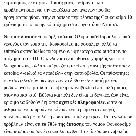
εορτασμούς δεν έχουν. Ταυτόχρονα, εγείρονται και
προβληματισμοί για την ασφάλεια των αγώνων που θα
πραγματοποιηθούν στην ευρύτερη περιφέρεια της Φουκουσίμα 10
χρόνια μετά το πυρηνικό ατύχημα στο εργοστάσιο Νταΐτσι.
Θα ήταν δυνατόν να υπάρξει κάποιο Ολυμπιακό/Παραολυμπιακό
γεγονός στον νομό της Φουκουσίμα με ασφάλεια, αλλά τα
επίπεδα ακτινοβολίας παραμένουν υψηλότερα από αυτά πριν το
ατύχημα του 2011. Ο κίνδυνος είναι πιθανώς χαμηλός για τους
διερχόμενους, αλλά το κύριο ζήτημα είναι η συνεχής έκθεση των
κατοίκων -ειδικά των παιδιών- στην ακτινοβολία. Οι πιθανότητες
των συντελεστών των αγώνων να έρθουν σε επαφή με ένα
ραδιενεργό σωματίδιο με υψηλή ακτινοβολία είναι πολύ μικρές
στον αστικό ιστό. Βέβαια και πάλι δεν είναι μηδενικές, άρα είναι
κρίσιμο να δοθούν δημόσια
σχετικές πληροφορίες
, ώστε οι
άνθρωποι να μπορούν να κάνουν ενημερωμένες επιλογές
συνδυαστικά με τη λήψη προστατευτικών μέτρων. Το μεγαλύτερο
πρόβλημα είναι ότι
το 70% της έκτασης
του νομού Φουκουσίμα
είναι δάσος που δεν έχει απολυμανθεί. Το επίπεδο ακτινοβολίας