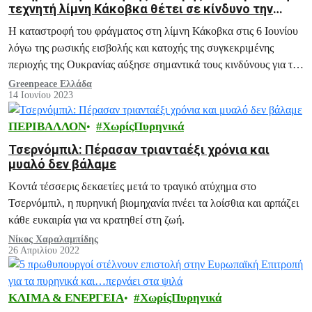
τεχνητή λίμνη Κάκοβκα θέτει σε κίνδυνο την
ασφάλεια του πυρηνικού σταθμού της Ζαπορίζια
Η καταστροφή του φράγματος στη λίμνη Κάκοβκα στις 6 Ιουνίου
λόγω της ρωσικής εισβολής και κατοχής της συγκεκριμένης
περιοχής της Ουκρανίας αύξησε σημαντικά τους κινδύνους για τον
πυρηνικό σταθμό Ζαπορίζια.
Greenpeace Ελλάδα
14 Ιουνίου 2023
ΠΕΡΙΒΑΛΛΟΝ
ΧωρίςΠυρηνικά
Τσερνόμπιλ: Πέρασαν τριανταέξι χρόνια και
μυαλό δεν βάλαμε
Κοντά τέσσερις δεκαετίες μετά το τραγικό ατύχημα στο
Τσερνόμπιλ, η πυρηνική βιομηχανία πνέει τα λοίσθια και αρπάζει
κάθε ευκαιρία για να κρατηθεί στη ζωή.
Νίκος Χαραλαμπίδης
26 Απριλίου 2022
ΚΛΙΜΑ & ΕΝΕΡΓΕΙΑ
ΧωρίςΠυρηνικά