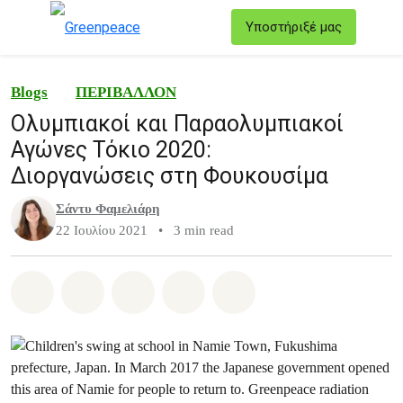
T
Υποστήριξέ μας
Μενού
Blogs
ΠΕΡΙΒΑΛΛΟΝ
Ολυμπιακοί και Παραολυμπιακοί
Αγώνες Τόκιο 2020:
Διοργανώσεις στη Φουκουσίμα
Σάντυ Φαμελιάρη
22 Ιουλίου 2021
•
3 min read
Share on Whatsapp
Share on Facebook
Share on Twitter
Share via Email
Share on Bluesky