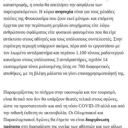
καταστροφής, η οποία θα απειλήσει την ασφάλεια των
παρευρισκόμενων. Η κύρια
ανησυχία
είναι για τους χιλιάδες
πολίτες της Φουκουσίμα που ζουν εκεί μόνιμα- και επόμενη
έρχεται για την περίπτωση μεγάλου ατυχήματος είτε λόγω
ανθρώπινου σφάλματος είτε φυσικού φαινομένου που θα είχε
αντίκτυπο στους αθλητές και τους υπόλοιπους συντελεστές. Στην
ευρύτερη περιοχή υπάρχουν ακόμα, πέρα από το εργοστάσιο με
τον λιωμένο αντιδραστήρα και περίπου 1.100 τόνους ραδιενεργού
καυσίμου στους υπόλοιπους 3 αντιδραστήρες, σχεδόν 14
εκατομμύρια τόνοι μολυσμένης ύλης σε 760 διαφορετικές
αποθήκες, με τη βλέψη μάλιστα να γίνει επαναχρησιμοποίησή της.
Παραμερίζοντας το πλήγμα στην οικονομία και τον τουρισμό,
είναι θετικό που δεν θα υπάρξουν θεατές τελικά στους αγώνες,
ώστε να προστατευτούν και από τη νόσο COVID-19 αλλά και από
την πιθανή έκθεση σε ακτινοβολία. Οι Ολυμπιακοί και
Παραολυμπιακοί Αγώνες θα έπρεπε να είναι
διοργάνωση
πρότυπο
στη διασφάλιση της υγείας των αθλητών και των φίλων