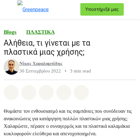
T
Υποστήριξέ μας
Μενού
Blogs
ΠΛΑΣΤΙΚΑ
Αλήθεια, τι γίνεται με τα
πλαστικά μιας χρήσης;
Νίκος Χαραλαμπίδης
30 Σεπτεμβρίου 2022
•
3 min read
Share on Whatsapp
Share on Facebook
Share on Twitter
Share via Email
Share on Bluesky
Θυμάστε τον ενθουσιασμό και τις σαμπάνιες που συνόδευαν τις
ανακοινώσεις για κατάργηση πολλών πλαστικών μιας χρήσης;
Χαλαρώστε, πέρασε ο συναγερμός και τα πλαστικά καλαμάκια
κυκλοφορούν ελεύθερα και απενοχοποιημένα.