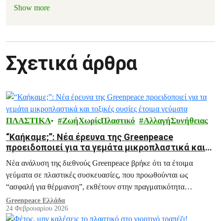
Show more
Σχετικά άρθρα
ΠΛΑΣΤΙΚΑ
ΖωήΧωρίςΠλαστικό
ΑλλαγήΣυνήθειας
“Καήκαμε;”: Νέα έρευνα της Greenpeace
προειδοποιεί για τα γεμάτα μικροπλαστικά και
τοξικές ουσίες έτοιμα γεύματα
Νέα ανάλυση της διεθνούς Greenpeace βρήκε ότι τα έτοιμα
γεύματα σε πλαστικές συσκευασίες, που προωθούνται ως
“ασφαλή για θέρμανση”, εκθέτουν στην πραγματικότητα
εκατομμύρια ανθρώπους σε αόρατες μολυσματικές ουσίες.
Greenpeace Ελλάδα
24 Φεβρουαρίου 2026