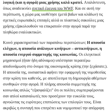
λογική (και η αγορά) μιας χρήσης καλά κρατεί.
Αταλάντευτη,
όπως αναδεικνύει
σχετική έρευνα του WWF
. Και σε αυτή την
περίπτωση, η χώρα μας υιοθέτησε (μετά βαΐων και κλάδων) τις
σχετικές ευρωπαϊκές επιταγές αλλά οι πλαστικές σακούλες μιας
χρήσης εξακολουθούν να επικρατούν στην αγορά παρά την
πληθώρα εναλλακτικών.
Κοινό χαρακτηριστικό των παραπάνω περιπτώσεων;
Η απουσία
ελέγχων, η απουσία ανάλογων κινήτρων – αντικινήτρων, η
απουσία ενεργού συμμετοχής της κοινωνίας.
Οι ελεγκτικοί
μηχανισμοί (ήταν ήδη αδύναμοι) υπέστησαν περαιτέρω
αποδυνάμωση στο όνομα της οικονομικής κρίσης (την ξεχάσατε;).
Η απουσία της, ουσιαστικά αφήνει την εφαρμογή της νομοθεσίας
στην κρίση του καθενός, με αποτέλεσμα τη δημιουργία αθέμιτων
συνθηκών στην αγορά. Η πλήρης απουσία συμμετοχής της
κοινωνίας απλώς “εξασφαλίζει” ότι οι πολίτες συμπεριφέρονται
σαν απλοί καταναλωτές που προσέχουν την ευκολία τους,
αγνοώντας τις ευρύτερες επιπτώσεις των επιλογών τους. Είναι
ακριβώς η συνταγή που επιτρέπει και νομιμοποιεί την απόρριψη