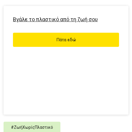
Βγάλε το πλαστικό από τη ζωή σου
Πάτα εδώ
#
ΖωήΧωρίςΠλαστικό