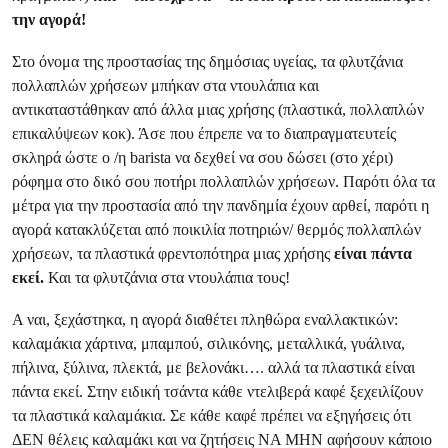
την αγορά!
Στο όνομα της προστασίας της δημόσιας υγείας, τα φλυτζάνια
πολλαπλών χρήσεων μπήκαν στα ντουλάπια και
αντικαταστάθηκαν από άλλα μιας χρήσης (πλαστικά, πολλαπλών
επικαλύψεων κοκ). Άσε που έπρεπε να το διαπραγματευτείς
σκληρά ώστε ο /η barista να δεχθεί να σου δώσει (στο χέρι)
ρόφημα στο δικό σου ποτήρι πολλαπλών χρήσεων. Παρότι όλα τα
μέτρα για την προστασία από την πανδημία έχουν αρθεί, παρότι η
αγορά κατακλύζεται από ποικιλία ποτηριών/ θερμός πολλαπλών
χρήσεων, τα πλαστικά φρεντοπότηρα μιας χρήσης
είναι πάντα
εκεί.
Και τα φλυτζάνια στα ντουλάπια τους!
Α ναι, ξεχάστηκα, η αγορά διαθέτει πληθώρα εναλλακτικών:
καλαμάκια χάρτινα, μπαμπού, σιλικόνης, μεταλλικά, γυάλινα,
πήλινα, ξύλινα, πλεκτά, με βελονάκι…. αλλά τα πλαστικά είναι
πάντα εκεί. Στην ειδική τσάντα κάθε ντελιβερά καφέ ξεχειλίζουν
τα πλαστικά καλαμάκια. Σε κάθε καφέ πρέπει να εξηγήσεις ότι
ΔΕΝ θέλεις καλαμάκι και να ζητήσεις ΝΑ ΜΗΝ αφήσουν κάποιο