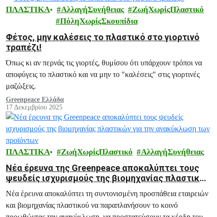
ΠΛΑΣΤΙΚΑ
ΑλλαγήΣυνήθειας
ΖωήΧωρίςΠλαστικό
ΠόληΧωρίςΣκουπίδια
Φέτος, μην καλέσεις το πλαστικό στο γιορτινό
τραπέζι!
Όπως κι αν περνάς τις γιορτές, θυμίσου ότι υπάρχουν τρόποι να
αποφύγεις το πλαστικό και να μην το "καλέσεις" στις γιορτινές
μαζώξεις.
Greenpeace Ελλάδα
17 Δεκεμβρίου 2025
ΠΛΑΣΤΙΚΑ
ΖωήΧωρίςΠλαστικό
ΑλλαγήΣυνήθειας
Νέα έρευνα της Greenpeace αποκαλύπτει τους
ψευδείς ισχυρισμούς της βιομηχανίας πλαστικών
για την ανακύκλωση των προϊόντων
Νέα έρευνα αποκαλύπτει τη συντονισμένη προσπάθεια εταιρειών
και βιομηχανίας πλαστικού να παραπλανήσουν το κοινό
προωθώντας την ανακύκλωση, να προστατεύσουν τα κέρδη τους