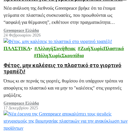
τοξικές ουσίες έτοιμα γεύματα
Νέα ανάλυση της διεθνούς Greenpeace βρήκε ότι τα έτοιμα
γεύματα σε πλαστικές συσκευασίες, που προωθούνται ως
“ασφαλή για θέρμανση”, εκθέτουν στην πραγματικότητα
εκατομμύρια ανθρώπους σε αόρατες μολυσματικές ουσίες.
Greenpeace Ελλάδα
24 Φεβρουαρίου 2026
ΠΛΑΣΤΙΚΑ
ΑλλαγήΣυνήθειας
ΖωήΧωρίςΠλαστικό
ΠόληΧωρίςΣκουπίδια
Φέτος, μην καλέσεις το πλαστικό στο γιορτινό
τραπέζι!
Όπως κι αν περνάς τις γιορτές, θυμίσου ότι υπάρχουν τρόποι να
αποφύγεις το πλαστικό και να μην το "καλέσεις" στις γιορτινές
μαζώξεις.
Greenpeace Ελλάδα
17 Δεκεμβρίου 2025