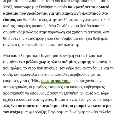
περισσότεροι ενωθούμε, τόσο πιο αποτελεσματικοί θα είμαστε.
Μαζί, απαιτούμε μια Συνθήκη η οποία
θα κρατήσει τα ορυκτά
καύσιμα που χρειάζονται για την παραγωγή πλαστικού στο
έδαφος
και θα βάλει τέλος στην ανελέητη παραγωγή πλαστικού
από τις εταιρείες-ρυπαντές. Μια Συνθήκη που δεν θα απαιτεί
σημαντικές μειώσεις στην παραγωγή και χρήση πλαστικού, δεν
θα λύσει την καταστροφή που ήδη συμβαίνει και έχει θλιβερές
συνέπειες στους ανθρώπους και τον πλανήτη.
Μία αποτελεσματική Παγκόσμια Συνθήκη για τα Πλαστικά
σημαίνει
ένα μέλλον χωρίς πλαστικά μίας χρήσης
στο φαγητό
που τρώμε, το νερό που πίνουμε, τον αέρα που αναπνέουμε και τη
φύση, και εξασφαλίζει ένα πιο ασφαλές περιβάλλον για τις
επόμενες γενιές. Ήδη,
όπως περιμέναμε
, η βιομηχανία των
πετροχημικών, οι μεγάλες εταιρείες και κάποιες κυβερνήσεις
προσπαθούν να αποδυναμώσουν τη Συνθήκη, γι’ αυτό και τώρα
αρχίζει ο ουσιαστικός αγώνας. Είμαστε ενωμένοι για να δείξουμε
πώς
ένα ασταμάτητο παγκόσμιο κίνημα μπορεί να καταφέρει
τον στόχο
μιας φιλόδοξης Παγκόσμιας Συνθήκης που θα “κλείνει