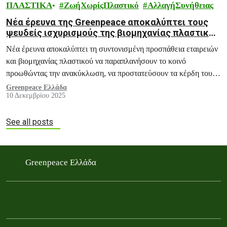
ΠΛΑΣΤΙΚΑ
ΖωήΧωρίςΠλαστικό
ΑλλαγήΣυνήθειας
Νέα έρευνα της Greenpeace αποκαλύπτει τους
ψευδείς ισχυρισμούς της βιομηχανίας πλαστικών
για την ανακύκλωση των προϊόντων
Νέα έρευνα αποκαλύπτει τη συντονισμένη προσπάθεια εταιρειών
και βιομηχανίας πλαστικού να παραπλανήσουν το κοινό
προωθώντας την ανακύκλωση, να προστατεύσουν τα κέρδη τους
και να καθυστερήσουν τη νομοθετική δράση.
Greenpeace Ελλάδα
10 Δεκεμβρίου 2025
See all posts
Greenpeace Ελλάδα