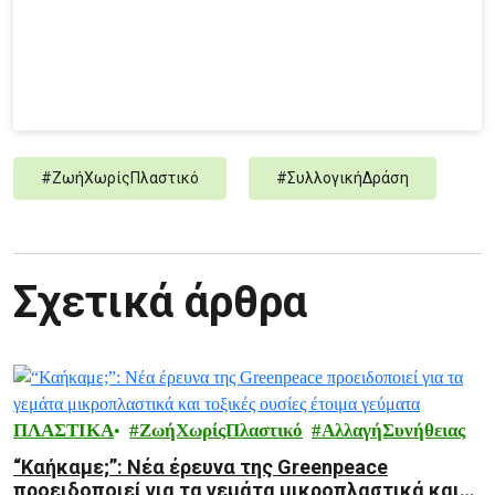
#
ΖωήΧωρίςΠλαστικό
#
ΣυλλογικήΔράση
Σχετικά άρθρα
ΠΛΑΣΤΙΚΑ
ΖωήΧωρίςΠλαστικό
ΑλλαγήΣυνήθειας
“Καήκαμε;”: Νέα έρευνα της Greenpeace
προειδοποιεί για τα γεμάτα μικροπλαστικά και