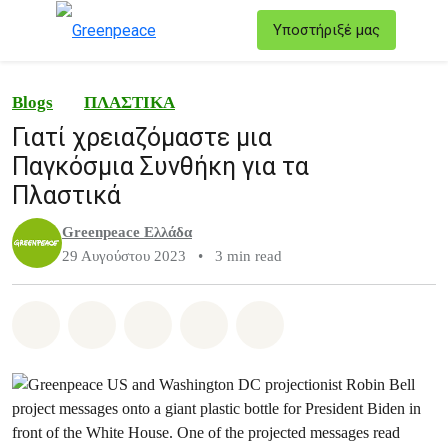
T
Υποστήριξέ μας
Μενού
Blogs
ΠΛΑΣΤΙΚΑ
Γιατί χρειαζόμαστε μια
Παγκόσμια Συνθήκη για τα
Πλαστικά
Greenpeace Ελλάδα
29 Αυγούστου 2023
•
3 min read
Share on Whatsapp
Share on Facebook
Share on Twitter
Share via Email
Share on Bluesky