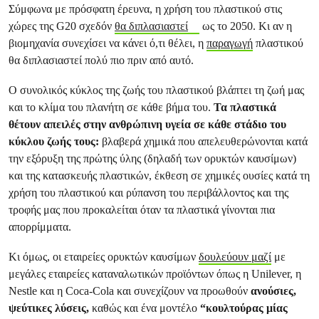
Σύμφωνα με πρόσφατη έρευνα, η χρήση του πλαστικού στις
χώρες της G20 σχεδόν
θα διπλασιαστεί
ως το 2050. Κι αν η
βιομηχανία συνεχίσει να κάνει ό,τι θέλει, η
παραγωγή
πλαστικού
θα διπλασιαστεί πολύ πιο πριν από αυτό.
Ο συνολικός κύκλος της ζωής του πλαστικού βλάπτει τη ζωή μας
και το κλίμα του πλανήτη σε κάθε βήμα του.
Τα πλαστικά
θέτουν απειλές στην ανθρώπινη υγεία σε κάθε στάδιο του
κύκλου ζωής τους:
βλαβερά χημικά που απελευθερώνονται κατά
την εξόρυξη της πρώτης ύλης (δηλαδή των ορυκτών καυσίμων)
και της κατασκευής πλαστικών, έκθεση σε χημικές ουσίες κατά τη
χρήση του πλαστικού και ρύπανση του περιβάλλοντος και της
τροφής μας που προκαλείται όταν τα πλαστικά γίνονται πια
απορρίμματα.
Κι όμως, οι εταιρείες ορυκτών καυσίμων
δουλεύουν μαζί
με
μεγάλες εταιρείες καταναλωτικών προϊόντων όπως η Unilever, η
Nestle και η Coca-Cola και συνεχίζουν να προωθούν
ανούσιες,
ψεύτικες λύσεις,
καθώς και ένα μοντέλο
“κουλτούρας μίας