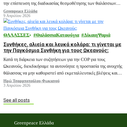
την επίσπευση της διαδικασίας θεσμοθέτησης των θαλάσσιων
πάρκων Αιγαίου και Ιονίου.
Greenpeace Ελλάδα
9 Απριλίου 2026
ΘΑΛΑΣΣΕΣ
ΘαλάσσιαΚαταφύγια
ΔίκαιηΨαριά
Συνθήκες, αλιεία και λευκά κολάρα: τι γίνεται με
την Παγκόσμια Συνθήκη για τους Ωκεανούς;
Κατά τη διάρκεια των συζητήσεων για την COP για τους
Ωκεανούς, διεκδικήσαμε τα αυτονόητα: η προστασία της ανοιχτής
θάλασσας να μην καθοριστεί από εκμεταλλευτικές βλέψεις και
εταιρικά συμφέροντα.
Ηρώ Τσαρμποπούλου-Φωκιανού
3 Απριλίου 2026
See all posts
Greenpeace Ελλάδα