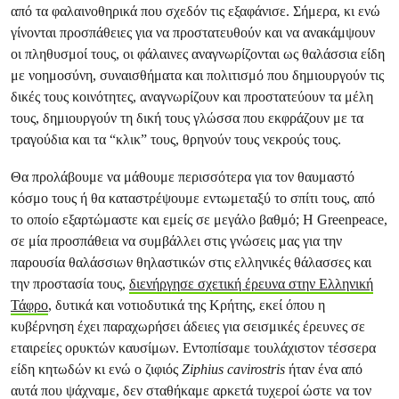
από τα φαλαινοθηρικά που σχεδόν τις εξαφάνισε. Σήμερα, κι ενώ
γίνονται προσπάθειες για να προστατευθούν και να ανακάμψουν
οι πληθυσμοί τους, οι φάλαινες αναγνωρίζονται ως θαλάσσια είδη
με νοημοσύνη, συναισθήματα και πολιτισμό που δημιουργούν τις
δικές τους κοινότητες, αναγνωρίζουν και προστατεύουν τα μέλη
τους, δημιουργούν τη δική τους γλώσσα που εκφράζουν με τα
τραγούδια και τα “κλικ” τους, θρηνούν τους νεκρούς τους.
Θα προλάβουμε να μάθουμε περισσότερα για τον θαυμαστό
κόσμο τους ή θα καταστρέψουμε εντωμεταξύ το σπίτι τους, από
το οποίο εξαρτώμαστε και εμείς σε μεγάλο βαθμό; Η Greenpeace,
σε μία προσπάθεια να συμβάλλει στις γνώσεις μας για την
παρουσία θαλάσσιων θηλαστικών στις ελληνικές θάλασσες και
την προστασία τους,
διενήργησε σχετική έρευνα στην Ελληνική
Τάφρο
, δυτικά και νοτιοδυτικά της Κρήτης, εκεί όπου η
κυβέρνηση έχει παραχωρήσει άδειες για σεισμικές έρευνες σε
εταιρείες ορυκτών καυσίμων. Εντοπίσαμε τουλάχιστον τέσσερα
είδη κητωδών κι ενώ ο ζιφιός
Ziphius cavirostris
ήταν ένα από
αυτά που ψάχναμε, δεν σταθήκαμε αρκετά τυχεροί ώστε να τον