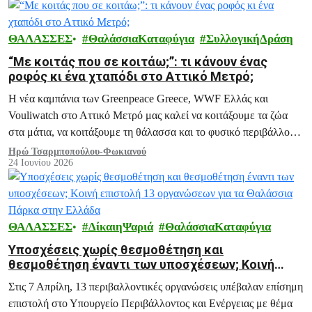
ΘΑΛΑΣΣΕΣ
ΘαλάσσιαΚαταφύγια
ΣυλλογικήΔράση
“Με κοιτάς που σε κοιτάω;”: τι κάνουν ένας
ροφός κι ένα χταπόδι στο Αττικό Μετρό;
Η νέα καμπάνια των Greenpeace Greece, WWF Ελλάς και
Vouliwatch στο Αττικό Μετρό μας καλεί να κοιτάξουμε τα ζώα
στα μάτια, να κοιτάξουμε τη θάλασσα και το φυσικό περιβάλλον
με ενσυναίσθηση και υπευθυνότητα.
Ηρώ Τσαρμποπούλου-Φωκιανού
24 Ιουνίου 2026
ΘΑΛΑΣΣΕΣ
ΔίκαιηΨαριά
ΘαλάσσιαΚαταφύγια
Υποσχέσεις χωρίς θεσμοθέτηση και
θεσμοθέτηση έναντι των υποσχέσεων; Κοινή
επιστολή 13 οργανώσεων για τα Θαλάσσια Πάρκα
Στις 7 Απρίλη, 13 περιβαλλοντικές οργανώσεις υπέβαλαν επίσημη
στην Ελλάδα
επιστολή στο Υπουργείο Περιβάλλοντος και Ενέργειας με θέμα