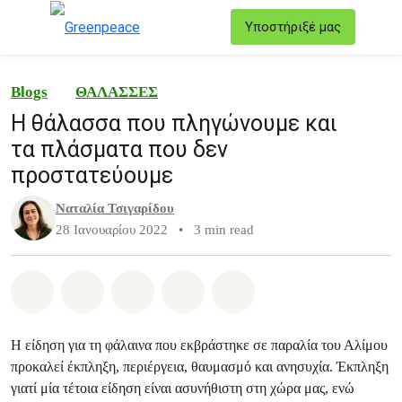
T
Υποστήριξέ μας
Μενού
Blogs
ΘΑΛΑΣΣΕΣ
Η θάλασσα που πληγώνουμε και
τα πλάσματα που δεν
προστατεύουμε
Ναταλία Τσιγαρίδου
28 Ιανουαρίου 2022
•
3 min read
Share on Whatsapp
Share on Facebook
Share on Twitter
Share via Email
Share on Bluesky
Η είδηση για τη φάλαινα που εκβράστηκε σε παραλία του Αλίμου
προκαλεί έκπληξη, περιέργεια, θαυμασμό και ανησυχία. Έκπληξη
γιατί μία τέτοια είδηση είναι ασυνήθιστη στη χώρα μας, ενώ