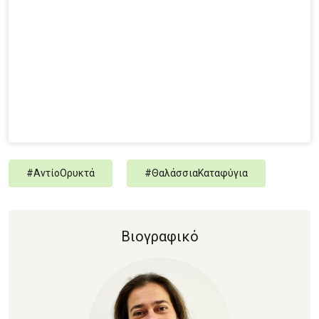
#
ΑντίοΟρυκτά
#
ΘαλάσσιαΚαταφύγια
Βιογραφικό