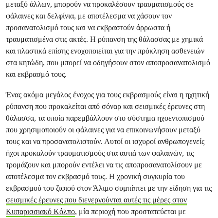
μεταξύ άλλων, μπορούν να προκαλέσουν τραυματισμούς σε
φάλαινες και δελφίνια, με αποτέλεσμα να χάσουν τον
προσανατολισμό τους και να εκβραστούν άρρωστα ή
τραυματισμένα στις ακτές. Η ρύπανση της θάλασσας με χημικά
και πλαστικά επίσης ενοχοποιείται για την πρόκληση ασθενειών
στα κητώδη, που μπορεί να οδηγήσουν στον αποπροσανατολισμό
και εκβρασμό τους.
Ένας ακόμα μεγάλος ένοχος για τους εκβρασμούς είναι η ηχητική
ρύπανση που προκαλείται από σόναρ και σεισμικές έρευνες στη
θάλασσα, τα οποία παρεμβάλλουν στο σύστημα ηχοεντοπισμού
που χρησιμοποιούν οι φάλαινες για να επικοινωνήσουν μεταξύ
τους και να προσανατολιστούν. Αυτοί οι ισχυροί ανθρωπογενείς
ήχοι προκαλούν τραυματισμούς στα αυτιά των φαλαινών, τις
τρομάζουν και μπορούν εντέλει να τις αποπροσανατολίσουν με
αποτέλεσμα τον εκβρασμό τους. Η χρονική συγκυρία του
εκβρασμού του ζιφιού στον Άλιμο συμπίπτει με την είδηση για τις
σεισμικές έρευνες που διενεργούνται αυτές τις μέρες στον
Κυπαρισσιακό Κόλπο
, μία περιοχή που προστατεύεται με