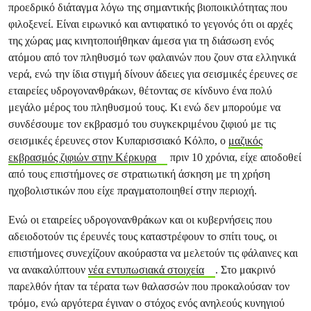
προεδρικό διάταγμα λόγω της σημαντικής βιοποικιλότητας που
φιλοξενεί. Είναι ειρωνικό και αντιφατικό το γεγονός ότι οι αρχές
της χώρας μας κινητοποιήθηκαν άμεσα για τη διάσωση ενός
ατόμου από τον πληθυσμό των φαλαινών που ζουν στα ελληνικά
νερά, ενώ την ίδια στιγμή δίνουν άδειες για σεισμικές έρευνες σε
εταιρείες υδρογονανθράκων, θέτοντας σε κίνδυνο ένα πολύ
μεγάλο μέρος του πληθυσμού τους. Κι ενώ δεν μπορούμε να
συνδέσουμε τον εκβρασμό του συγκεκριμένου ζιφιού με τις
σεισμικές έρευνες στον Κυπαρισσιακό Κόλπο, ο
μαζικός
εκβρασμός ζιφιών στην Κέρκυρα
πριν 10 χρόνια, είχε αποδοθεί
από τους επιστήμονες σε στρατιωτική άσκηση με τη χρήση
ηχοβολιστικών που είχε πραγματοποιηθεί στην περιοχή.
Ενώ οι εταιρείες υδρογονανθράκων και οι κυβερνήσεις που
αδειοδοτούν τις έρευνές τους καταστρέφουν το σπίτι τους, οι
επιστήμονες συνεχίζουν ακούραστα να μελετούν τις φάλαινες και
να ανακαλύπτουν
νέα εντυπωσιακά στοιχεία
. Στο μακρινό
παρελθόν ήταν τα τέρατα των θαλασσών που προκαλούσαν τον
τρόμο, ενώ αργότερα έγιναν ο στόχος ενός ανηλεούς κυνηγιού