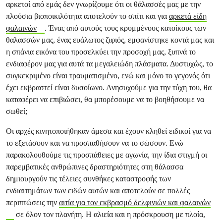
αρκετοί από εμάς δεν γνωρίζουμε ότι οι θάλασσές μας με την
πλούσια βιοποικιλότητα αποτελούν το σπίτι και για
αρκετά είδη
φαλαινών
. Ένας από αυτούς τους κρυμμένους κατοίκους των
θαλασσών μας, ένας ευάλωτος ζιφιός, εμφανίστηκε κοντά μας και
η σπάνια εικόνα του προσελκύει την προσοχή μας, ξυπνά το
ενδιαφέρον μας για αυτά τα μεγαλειώδη πλάσματα. Δυστυχώς, το
συγκεκριμένο είναι τραυματισμένο, ενώ και μόνο το γεγονός ότι
έχει εκβραστεί είναι δυσοίωνο. Ανησυχούμε για την τύχη του, θα
καταφέρει να επιβιώσει, θα μπορέσουμε να το βοηθήσουμε να
σωθεί;
Οι αρχές κινητοποιήθηκαν άμεσα και έχουν κληθεί ειδικοί για να
το εξετάσουν και να προσπαθήσουν να το σώσουν. Ενώ
παρακολουθούμε τις προσπάθειες με αγωνία, την ίδια στιγμή οι
παρεμβατικές ανθρώπινες δραστηριότητες στη θάλασσα
δημιουργούν τις τέλειες συνθήκες καταστροφής των
ενδιαιτημάτων των ειδών αυτών και αποτελούν σε πολλές
περιπτώσεις την
αιτία για τον εκβρασμό δελφινιών και φαλαινών
σε όλον τον πλανήτη. Η αλιεία και η πρόσκρουση με πλοία,