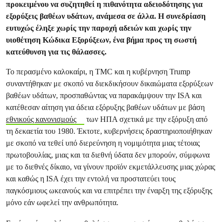
προκειμένου να συζητηθεί η πιθανότητα αδειοδότησης για
εξορύξεις βαθέων υδάτων, ανάμεσα σε άλλα. Η συνεδρίαση
ευτυχώς έληξε χωρίς την παροχή αδειών και χωρίς την
υιοθέτηση Κώδικα Εξορύξεων, ένα βήμα προς τη σωστή
κατεύθυνση για τις θάλασσες.
Το περασμένο καλοκαίρι, η TMC και η κυβέρνηση Trump
συναντήθηκαν με σκοπό να διεκδικήσουν δικαιώματα εξορύξεων
βαθέων υδάτων, προσπαθώντας να παρακάμψουν την ISA και
κατέθεσαν αίτηση για άδεια εξόρυξης βαθέων υδάτων με βάση
εθνικούς κανονισμούς
των ΗΠΑ σχετικά με την εξόρυξη από
τη δεκαετία του 1980. Έκτοτε, κυβερνήσεις δραστηριοποιήθηκαν
με σκοπό να τεθεί υπό διερεύνηση η νομιμότητα μιας τέτοιας
πρωτοβουλίας, μιας και τα διεθνή ύδατα δεν μπορούν, σύμφωνα
με το διεθνές δίκαιο, να γίνουν προϊόν εκμετάλλευσης μιας χώρας
και καθώς η ISA έχει την εντολή να προστατεύει τους
παγκόσμιους ωκεανούς και να επιτρέπει την έναρξη της εξόρυξης
μόνο εάν ωφελεί την ανθρωπότητα.