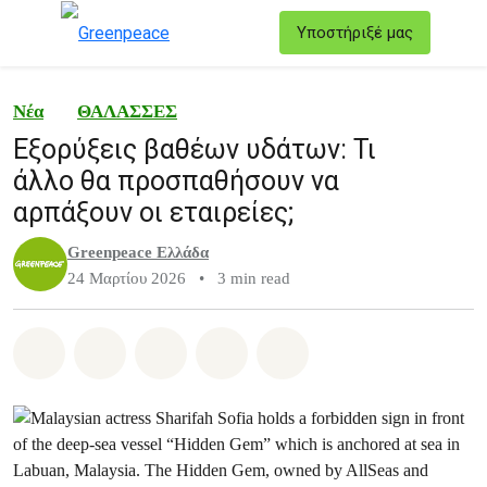
T
Υποστήριξέ μας
Μενού
Νέα
ΘΑΛΑΣΣΕΣ
Εξορύξεις βαθέων υδάτων: Τι
άλλο θα προσπαθήσουν να
αρπάξουν οι εταιρείες;
Greenpeace Ελλάδα
24 Μαρτίου 2026
•
3 min read
Share on Whatsapp
Share on Facebook
Share on Twitter
Share via Email
Share on Bluesky