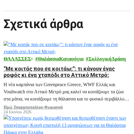
Σχετικά άρθρα
ΘΑΛΑΣΣΕΣ
ΘαλάσσιαΚαταφύγια
ΣυλλογικήΔράση
“Με κοιτάς που σε κοιτάω;”: τι κάνουν ένας
ροφός κι ένα χταπόδι στο Αττικό Μετρό;
Η νέα καμπάνια των Greenpeace Greece, WWF Ελλάς και
Vouliwatch στο Αττικό Μετρό μας καλεί να κοιτάξουμε τα ζώα
στα μάτια, να κοιτάξουμε τη θάλασσα και το φυσικό περιβάλλον
με ενσυναίσθηση και υπευθυνότητα.
Ηρώ Τσαρμποπούλου-Φωκιανού
24 Ιουνίου 2026