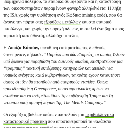
βιομηχανία πολέμου, τα εταιρικά συμφέροντα και η καταστροφή
των οικοσυστημάτων παραμένουν φανερά αλληλένδετα. Η λήξη
της ISA χωρίς την υιοθέτηση ενός Κώδικα (mining code), που θα
άνοιγε την πόρτα στις
εξορύξεις μετάλλων
και στο εταιρικό
μπούλινγκ, και χωρίς την παροχή αδειών, αποτελεί ένα βήμα προς
τη σωστή κατεύθυνση, αλλά όχι το τέλος.
Η
Λουίζα Κάσσον,
υπεύθυνη εκστρατείας της διεθνούς
Greenpeace, δήλωσε:
“Παρόλο που δύο εταιρείες, οι οποίες τελούν
υπό έρευνα για παραβίαση του διεθνούς δικαίου, επιστρατεύουν μια
“τραμπική” τακτική εκτόξευσης κατηγοριών και απειλών για
νομικές ενέργειες κατά κυβερνήσεων, τα κράτη έχουν καταστήσει
σαφές ότι δεν θα πτοηθούν από εταιρικούς νταήδες. Όπως
προειδοποίησε η Greenpeace, οι αντιπροσωπείες πρέπει να
ενωθούν και να αντιμετωπίσουν την κυβέρνηση Τραμπ και τη
νεοαποικιακή αρπαγή πόρων της The Metals Company.”
Οι εξορύξεις βαθέων υδάτων αποτελούν μια
περιβαλλοντικά
καταστροφική πρακτική
που αποσταθεροποιεί τα θαλάσσια