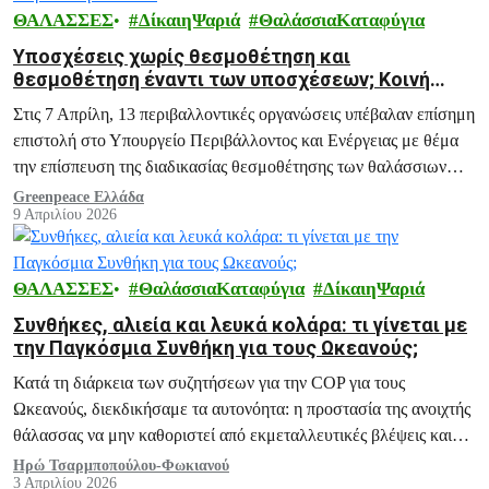
ΘΑΛΑΣΣΕΣ
ΔίκαιηΨαριά
ΘαλάσσιαΚαταφύγια
Υποσχέσεις χωρίς θεσμοθέτηση και
θεσμοθέτηση έναντι των υποσχέσεων; Κοινή
επιστολή 13 οργανώσεων για τα Θαλάσσια Πάρκα
Στις 7 Απρίλη, 13 περιβαλλοντικές οργανώσεις υπέβαλαν επίσημη
στην Ελλάδα
επιστολή στο Υπουργείο Περιβάλλοντος και Ενέργειας με θέμα
την επίσπευση της διαδικασίας θεσμοθέτησης των θαλάσσιων
πάρκων Αιγαίου και Ιονίου.
Greenpeace Ελλάδα
9 Απριλίου 2026
ΘΑΛΑΣΣΕΣ
ΘαλάσσιαΚαταφύγια
ΔίκαιηΨαριά
Συνθήκες, αλιεία και λευκά κολάρα: τι γίνεται με
την Παγκόσμια Συνθήκη για τους Ωκεανούς;
Κατά τη διάρκεια των συζητήσεων για την COP για τους
Ωκεανούς, διεκδικήσαμε τα αυτονόητα: η προστασία της ανοιχτής
θάλασσας να μην καθοριστεί από εκμεταλλευτικές βλέψεις και
εταιρικά συμφέροντα.
Ηρώ Τσαρμποπούλου-Φωκιανού
3 Απριλίου 2026