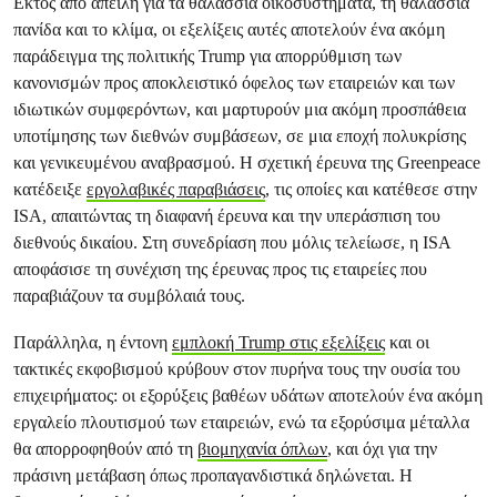
Εκτός από απειλή για τα θαλάσσια οικοσυστήματα, τη θαλάσσια
πανίδα και το κλίμα, οι εξελίξεις αυτές αποτελούν ένα ακόμη
παράδειγμα της πολιτικής Trump για απορρύθμιση των
κανονισμών προς αποκλειστικό όφελος των εταιρειών και των
ιδιωτικών συμφερόντων, και μαρτυρούν μια ακόμη προσπάθεια
υποτίμησης των διεθνών συμβάσεων, σε μια εποχή πολυκρίσης
και γενικευμένου αναβρασμού. Η σχετική έρευνα της Greenpeace
κατέδειξε
εργολαβικές παραβιάσεις
, τις οποίες και κατέθεσε στην
ΙSA, απαιτώντας τη διαφανή έρευνα και την υπεράσπιση του
διεθνούς δικαίου. Στη συνεδρίαση που μόλις τελείωσε, η ISA
αποφάσισε τη συνέχιση της έρευνας προς τις εταιρείες που
παραβιάζουν τα συμβόλαιά τους.
Παράλληλα, η έντονη
εμπλοκή Trump στις εξελίξεις
και οι
τακτικές εκφοβισμού κρύβουν στον πυρήνα τους την ουσία του
επιχειρήματος: οι εξορύξεις βαθέων υδάτων αποτελούν ένα ακόμη
εργαλείο πλουτισμού των εταιρειών, ενώ τα εξορύσιμα μέταλλα
θα απορροφηθούν από τη
βιομηχανία όπλων
, και όχι για την
πράσινη μετάβαση όπως προπαγανδιστικά δηλώνεται. Η