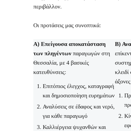
περιβάλλον.
Οι προτάσεις μας συνοπτικά:
Α) Επείγουσα
αποκατάσταση
Β) Αν
των πληγέντων
παραγωγών στη
επίκεν
Θεσσαλία, με 4 βασικές
συστημ
κατευθύνσεις:
κλειδί
άξονες
Επιτόπιος έλεγχος, καταγραφή
και δημοσιοποίηση ευρημάτων
Πρ
πρ
Αναλύσεις σε έδαφος και νερό,
για κάθε παραγωγό
Κί
εφ
Καλλιέργεια ψυχανθών και