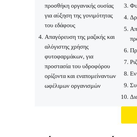
προσθήκη οργανικής ουσίας
Φυ
για αύξηση της γονιμότητας
Δρ
του εδάφους
Απ
Απαγόρευση της μαζικής και
πρ
αλόγιστης χρήσης
Πρ
φυτοφαρμάκων, για
Ρι
προστασία του υδροφόρου
Εν
ορίζοντα και εναπομείναντων
Συ
ωφέλιμων οργανισμών
Δι