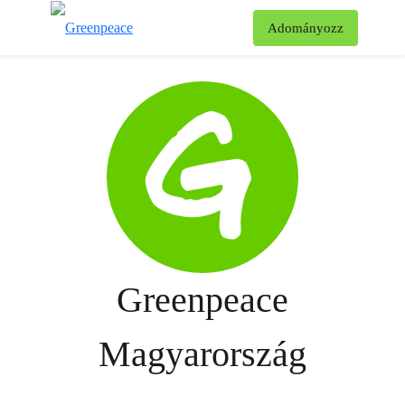
Ke
Adományozz
Menü
Greenpeace
Magyarország