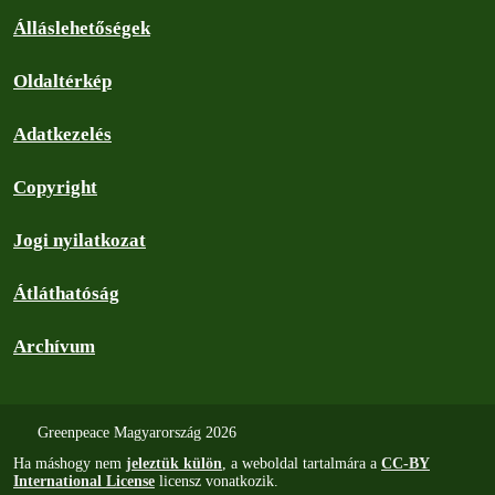
Álláslehetőségek
Oldaltérkép
Adatkezelés
Copyright
Jogi nyilatkozat
Átláthatóság
Archívum
Greenpeace Magyarország 2026
Ha máshogy nem
jeleztük külön
, a weboldal tartalmára a
CC-BY
International License
licensz vonatkozik.