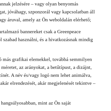
annak jelzésére – vagy olyan benyomás
at, jóváhagy, szponzorál vagy kapcsolatban áll
agy áruval, amely az Ön weboldalán elérhető;
tartalmazó bannereket csak a Greenpeace
l szabad használni, és a hivatkozásnak mindig
ó más grafikai elemekkel, továbbá semmilyen
éretet, az arányokat, a betűtípust, a dizájnt,
zínét. A név és/vagy logó nem lehet animálva,
kár elrendezését, akár megjelenését tekintve –
 hangsúlyosabban, mint az Ön saját