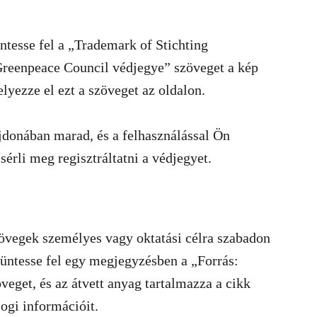
ntesse fel a „Trademark of Stichting
Greenpeace Council védjegye” szöveget a kép
lyezze el ezt a szöveget az oldalon.
jdonában marad, és a felhasználással Ön
rli meg regisztráltatni a védjegyet.
zövegek személyes vagy oktatási célra szabadon
tüntesse fel egy megjegyzésben a „Forrás:
veget, és az átvett anyag tartalmazza a cikk
jogi információit.