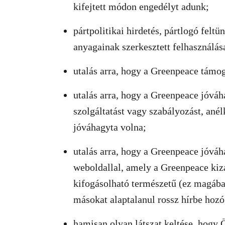
kifejtett módon engedélyt adunk;
pártpolitikai hirdetés, pártlogó felt
anyagainak szerkesztett felhasználás
utalás arra, hogy a Greenpeace támog
utalás arra, hogy a Greenpeace jóvá
szolgáltatást vagy szabályozást, ané
jóváhagyta volna;
utalás arra, hogy a Greenpeace jóvá
weboldallal, amely a Greenpeace kizá
kifogásolható természetű (ez magában
másokat alaptalanul rossz hírbe hozó,
hamisan olyan látszat keltése, hogy