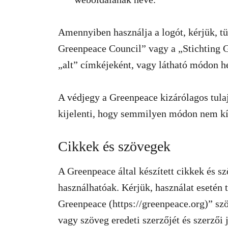
Amennyiben használja a logót, kérjük, tü
Greenpeace Council” vagy a „Stichting 
„alt” címkéjeként, vagy látható módon he
A védjegy a Greenpeace kizárólagos tula
kijelenti, hogy semmilyen módon nem kísé
Cikkek és szövegek
A Greenpeace által készített cikkek és s
használhatóak. Kérjük, használat esetén 
Greenpeace (https://greenpeace.org)” szö
vagy szöveg eredeti szerzőjét és szerzői 