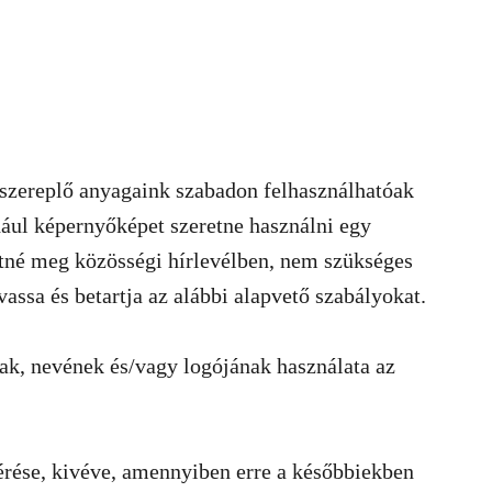
szereplő anyagaink szabadon felhasználhatóak
dául képernyőképet szeretne használni egy
tné meg közösségi hírlevélben, nem szükséges
assa és betartja az alábbi alapvető szabályokat.
nak, nevének és/vagy logójának használata az
érése, kivéve, amennyiben erre a későbbiekben