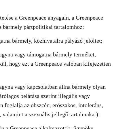
üntetése a Greenpeace anyagain, a Greenpeace
a bármely pártpolitikai tartalomhoz;
atna bármely, közhivatalra pályázó jelöltet;
hagyna vagy támogatna bármely terméket,
lkül, hogy ezt a Greenpeace valóban kifejezetten
hagyna vagy kapcsolatban állna bármely olyan
rólagos belátása szerint illegális vagy
 foglalja az obszcén, erőszakos, intoleráns,
 valamint a szexuális jellegű tartalmakat);
 Ön a Greenpeace alkalmazottja, ügynöke,