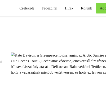
Ad
Cselekedj
Fedezd fel
Hírek
Rólunk
át