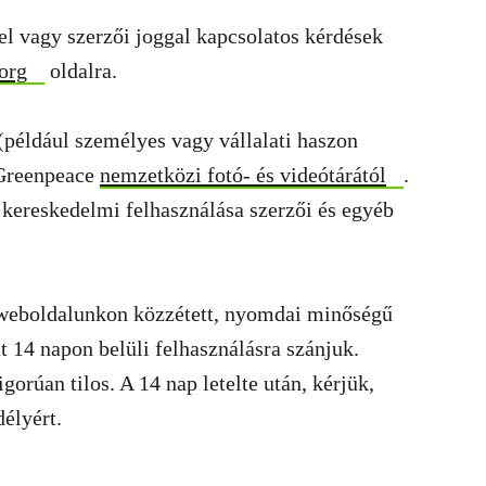
el vagy szerzői joggal kapcsolatos kérdések
org
oldalra.
(például személyes vagy vállalati haszon
 Greenpeace
nemzetközi fotó- és videótárától
.
kereskedelmi felhasználása szerzői és egyéb
 weboldalunkon közzétett, nyomdai minőségű
t 14 napon belüli felhasználásra szánjuk.
orúan tilos. A 14 nap letelte után, kérjük,
élyért.