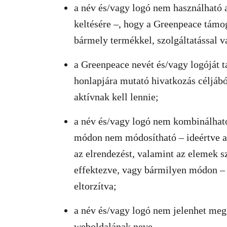
a név és/vagy logó nem használható 
keltésére –, hogy a Greenpeace támog
bármely termékkel, szolgáltatással v
a Greenpeace nevét és/vagy logóját 
honlapjára mutató hivatkozás céljábó
aktívnak kell lennie;
a név és/vagy logó nem kombinálhat
módon nem módosítható – ideértve a m
az elrendezést, valamint az elemek s
effektezve, vagy bármilyen módon – a
eltorzítva;
a név és/vagy logó nem jelenhet meg
weboldalának neve.