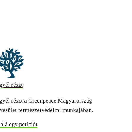
gyél részt
gyél részt a Greenpeace Magyarország
yesület természetvédelmi munkájában.
 alá egy petíciót