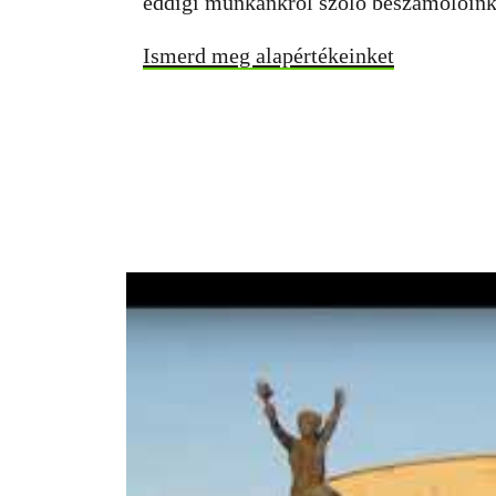
eddigi munkánkról szóló beszámolóink
Ismerd meg alapértékeinket