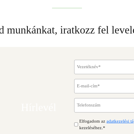
 munkánkat, iratkozz fel level
V
e
z
E
e
-
t
m
é
T
a
Hírlevél
k
e
i
n
l
l
é
A
Elfogadom az
adatkezelési tá
e
-
v
d
kezeléséhez.*
f
c