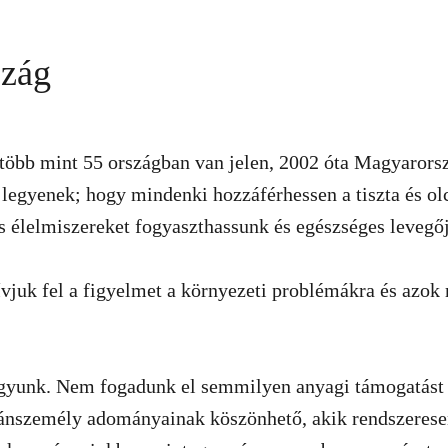
szág
öbb mint 55 országban van jelen, 2002 óta Magyarorszá
ták legyenek; hogy mindenki hozzáférhessen a tiszta és 
élelmiszereket fogyaszthassunk és egészséges levegőj
vjuk fel a figyelmet a környezeti problémákra és azok
vagyunk. Nem fogadunk el semmilyen anyagi támogatást 
nszemély adományainak köszönhető, akik rendszerese