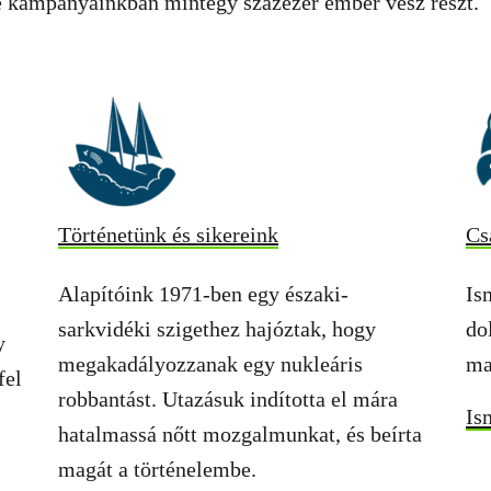
ine kampányainkban mintegy százezer ember vesz részt.
Történetünk és sikereink
Cs
Alapítóink 1971-ben egy északi-
Is
sarkvidéki szigethez hajóztak, hogy
do
y
megakadályozzanak egy nukleáris
ma
fel
robbantást. Utazásuk indította el mára
Is
hatalmassá nőtt mozgalmunkat, és beírta
magát a történelembe.