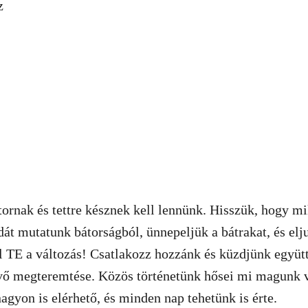
z
ornak és tettre késznek kell lennünk. Hisszük, hogy mil
ldát mutatunk bátorságból, ünnepeljük a bátrakat, és el
él TE a változás! Csatlakozz hozzánk és küzdjünk együtt
vő megteremtése. Közös történetünk hősei mi magunk v
agyon is elérhető, és minden nap tehetünk is érte.