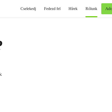
Ad
Cselekedj
Fedezd fel
Hírek
Rólunk
?
k