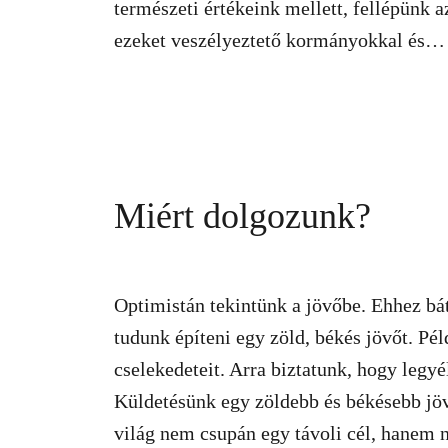
természeti értékeink mellett, fellépünk a
ezeket veszélyeztető kormányokkal és
vállalatokkal szemben. A jövőnk a tét,
veled együtt vagyunk erősek!
Miért dolgozunk?
Optimistán tekintünk a jövőbe. Ehhez bát
tudunk építeni egy zöld, békés jövőt. Pé
cselekedeteit. Arra biztatunk, hogy legy
Küldetésünk egy zöldebb és békésebb jö
világ nem csupán egy távoli cél, hanem n