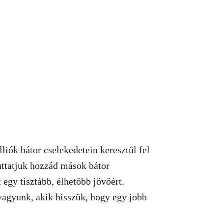
liók bátor cselekedetein keresztül fel
juttatjuk hozzád mások bátor
 egy tisztább, élhetőbb jövőért.
agyunk, akik hisszük, hogy egy jobb