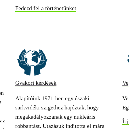
Fedezd fel a történetünket
Gyakori kérdések
Ve
en
Alapítóink 1971-ben egy északi-
Ve
s
sarkvidéki szigethez hajóztak, hogy
Eg
megakadályozzanak egy nukleáris
 az
Írj
robbantást. Utazásuk indította el mára