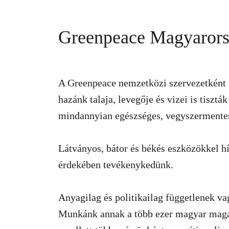
Greenpeace Magyaror
A Greenpeace nemzetközi szervezetként t
hazánk talaja, levegője és vizei is tisz
mindannyian egészséges, vegyszermentes 
Látványos, bátor és békés eszközökkel hí
érdekében tevékenykedünk.
Anyagilag és politikailag függetlenek 
Munkánk annak a több ezer magyar magá