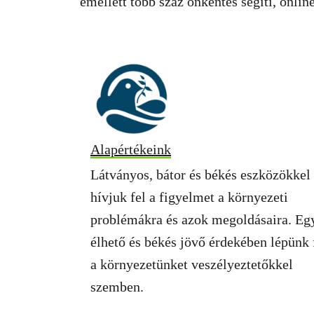
emellett több száz önkéntes segíti, onl
Alapértékeink
Látványos, bátor és békés eszközökkel
hívjuk fel a figyelmet a környezeti
problémákra és azok megoldásaira. Eg
élhető és békés jövő érdekében lépünk 
a környezetünket veszélyeztetőkkel
szemben.