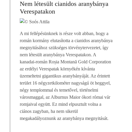
Nem létesült cianidos aranybánya
Verespatakon
A mi fellépésünknek is része volt abban, hogy a
román kormány elutasította a cianidos aranybánya
megnyitásához szükséges törvénytervezetet, így
nem létesült aranybánya Verespatakon. A
kanadai-román Roșia Montană Gold Corporation
az erdélyi Verespatak környékén kívánta
üzemeltetni gigantikus aranybányáját. Az érintett
terület 16 négyzetkilométer nagyságú öt heggyel,
négy templommal és temetővel, történelmi
városmaggal, az Alburnus Maior ókori római vár
romjaival együtt. Ez mind elpusztult volna a
ciános zagyban, ha nem sikerül
megakadályoznunk az aranybánya megnyitását.