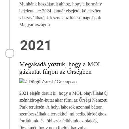
Munkánk hozzájárult ahhoz, hogy a kormány
bejelentette: 2024. január elsejétől kötelezően
visszaválthatóak lesznek az italcsomagolások
Magyarországon.
2021
Megakadályoztuk, hogy a MOL
gázkutat fúrjon az Őrségben
2021 elején derült ki, hogy a MOL olajvállalat új
szénhidrogén-kutat akar fúrni az Őrségi Nemzeti
Park területén. A helyi lakosok azonnal bátran
szembeszálltak a tervekkel, mi pedig bírósághoz
fordultunk, és többször felhívtuk az olajcég
figyelmét, hogy nem fogjuk hagyni a