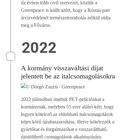
tíz évben több civil szervezet, köztük a
Greenpeace is kiállt azért, hogy a Római-part
árvízvédelmét természetrombolás nélkül oldja
meg a Főváros.
2022
A kormány visszaváltási díjat
jelentett be az italcsomagolásokra
2022 júliusában átadtuk PET-petíciónkat a
kormánynak, melyben 55 ezer aláíró kéri, hogy
legyen kötelező az eldobható italcsomagolások
teljes körű újrahasznosítása, illetve kötelezzék a
gyártókat és forgalmazókat a visszaváltható,
újratölthető csomagolások alkalmazására.