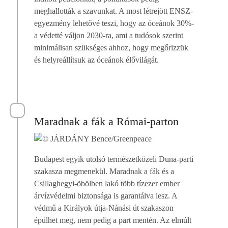
meghallották a szavunkat. A most létrejött ENSZ-
egyezmény lehetővé teszi, hogy az óceánok 30%-
a védetté váljon 2030-ra, ami a tudósok szerint
minimálisan szükséges ahhoz, hogy megőrizzük
és helyreállítsuk az óceánok élővilágát.
Maradnak a fák a Római-parton
Budapest egyik utolsó természetközeli Duna-parti
szakasza megmenekül. Maradnak a fák és a
Csillaghegyi-öbölben lakó több tízezer ember
árvízvédelmi biztonsága is garantálva lesz. A
védmű a Királyok útja-Nánási út szakaszon
épülhet meg, nem pedig a part mentén. Az elmúlt