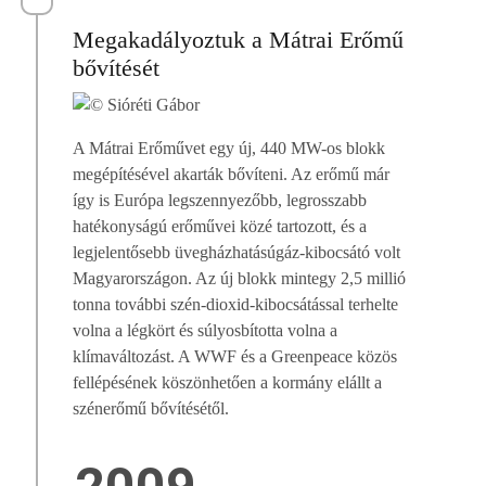
Megakadályoztuk a Mátrai Erőmű
bővítését
A Mátrai Erőművet egy új, 440 MW-os blokk
megépítésével akarták bővíteni. Az erőmű már
így is Európa legszennyezőbb, legrosszabb
hatékonyságú erőművei közé tartozott, és a
legjelentősebb üvegházhatásúgáz-kibocsátó volt
Magyarországon. Az új blokk mintegy 2,5 millió
tonna további szén-dioxid-kibocsátással terhelte
volna a légkört és súlyosbította volna a
klímaváltozást. A WWF és a Greenpeace közös
fellépésének köszönhetően a kormány elállt a
szénerőmű bővítésétől.