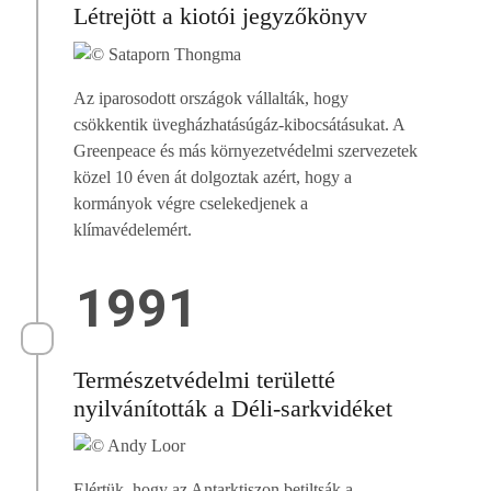
Létrejött a kiotói jegyzőkönyv
Az iparosodott országok vállalták, hogy
csökkentik üvegházhatásúgáz-kibocsátásukat. A
Greenpeace és más környezetvédelmi szervezetek
közel 10 éven át dolgoztak azért, hogy a
kormányok végre cselekedjenek a
klímavédelemért.
1991
Természetvédelmi területté
nyilvánították a Déli-sarkvidéket
Elértük, hogy az Antarktiszon betiltsák a