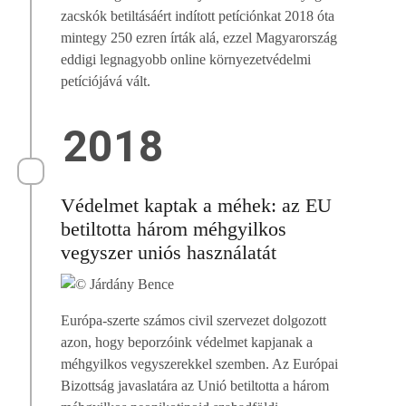
zacskók betiltásáért indított petíciónkat 2018 óta
mintegy 250 ezren írták alá, ezzel Magyarország
eddigi legnagyobb online környezetvédelmi
petíciójává vált.
2018
Védelmet kaptak a méhek: az EU
betiltotta három méhgyilkos
vegyszer uniós használatát
Európa-szerte számos civil szervezet dolgozott
azon, hogy beporzóink védelmet kapjanak a
méhgyilkos vegyszerekkel szemben. Az Európai
Bizottság javaslatára az Unió betiltotta a három