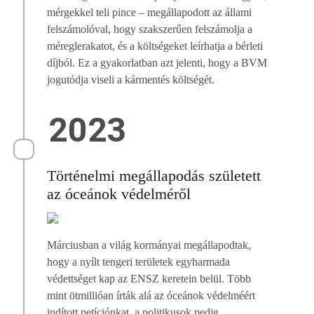
mérgekkel teli pince – megállapodott az állami
felszámolóval, hogy szakszerűen felszámolja a
méreglerakatot, és a költségeket leírhatja a bérleti
díjból. Ez a gyakorlatban azt jelenti, hogy a BVM
jogutódja viseli a kármentés költségét.
2023
Történelmi megállapodás született
az óceánok védelméről
Márciusban a világ kormányai megállapodtak,
hogy a nyílt tengeri területek egyharmada
védettséget kap az ENSZ keretein belül. Több
mint ötmillióan írták alá az óceánok védelméért
indított petíciónkat, a politikusok pedig