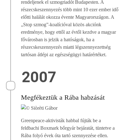
rendeljenek el szmogriadót Budapesten. A
részecskeszennyezés több mint 10 ezer ember idő
előtti halálát okozza évente Magyarországon. A
„Stop szmog”-koalícióval közös akciónk
eredménye, hogy ettől az évtől kezdve a magyar
fővárosban is jelzik a hatóságok, ha a
részecskeszennyezés miatti légszennyezettség
tartósan átlépi az egészségügyi határértéket.
2007
Megfékeztük a Rába habzását
Greenpeace-aktivisták habbal fújták be a
feldbachi Boxmark bőrgyár bejáratát, tüntetve a
Rába folyó évek óta tartó szennyezése ellen.