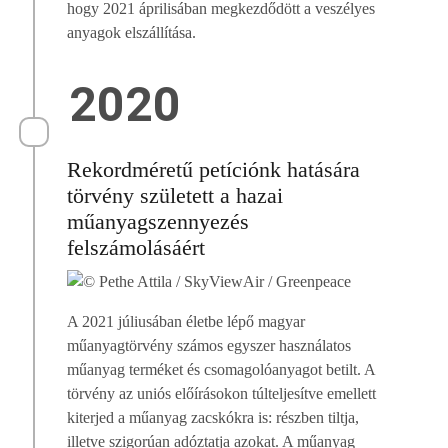
hogy 2021 áprilisában megkezdődött a veszélyes
anyagok elszállítása.
2020
Rekordméretű petíciónk hatására
törvény született a hazai
műanyagszennyezés
felszámolásáért
A 2021 júliusában életbe lépő magyar
műanyagtörvény számos egyszer használatos
műanyag terméket és csomagolóanyagot betilt. A
törvény az uniós előírásokon túlteljesítve emellett
kiterjed a műanyag zacskókra is: részben tiltja,
illetve szigorúan adóztatja azokat. A műanyag