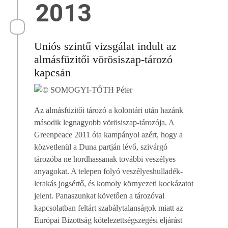
2013
Uniós szintű vizsgálat indult az
almásfüzitői vörösiszap-tározó
kapcsán
Az almásfüzitői tározó a kolontári után hazánk
második legnagyobb vörösiszap-tározója. A
Greenpeace 2011 óta kampányol azért, hogy a
közvetlenül a Duna partján lévő, szivárgó
tározóba ne hordhassanak további veszélyes
anyagokat. A telepen folyó veszélyeshulladék-
lerakás jogsértő, és komoly környezeti kockázatot
jelent. Panaszunkat követően a tározóval
kapcsolatban feltárt szabálytalanságok miatt az
Európai Bizottság kötelezettségszegési eljárást