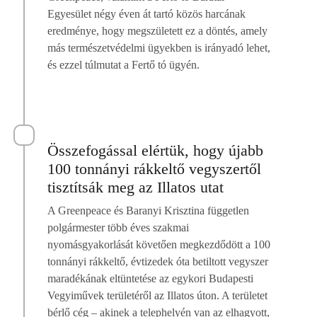
Egyesület négy éven át tartó közös harcának
eredménye, hogy megszületett ez a döntés, amely
más természetvédelmi ügyekben is irányadó lehet,
és ezzel túlmutat a Fertő tó ügyén.
Összefogással elértük, hogy újabb
100 tonnányi rákkeltő vegyszertől
tisztítsák meg az Illatos utat
A Greenpeace és Baranyi Krisztina független
polgármester több éves szakmai
nyomásgyakorlását követően megkezdődött a 100
tonnányi rákkeltő, évtizedek óta betiltott vegyszer
maradékának eltüntetése az egykori Budapesti
Vegyiművek területéről az Illatos úton. A területet
bérlő cég – akinek a telephelyén van az elhagyott,