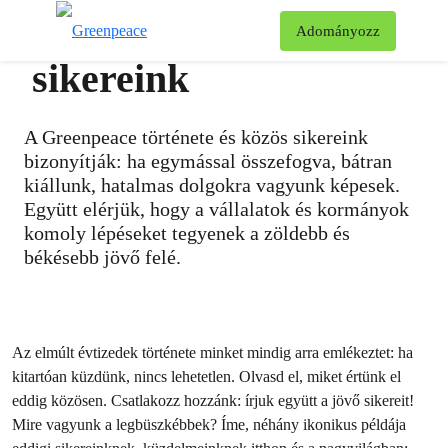
Történetünk és
Ke
Adományozz
Menü
sikereink
A Greenpeace története és közös sikereink
bizonyítják: ha egymással összefogva, bátran
kiállunk, hatalmas dolgokra vagyunk képesek.
Együtt elérjük, hogy a vállalatok és kormányok
komoly lépéseket tegyenek a zöldebb és
békésebb jövő felé.
Az elmúlt évtizedek története minket mindig arra emlékeztet: ha
kitartóan küzdünk, nincs lehetetlen. Olvasd el, miket értünk el
eddig közösen. Csatlakozz hozzánk: írjuk együtt a jövő sikereit!
Mire vagyunk a legbüszkébbek? Íme, néhány ikonikus példája