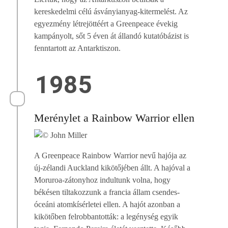
kereskedelmi célú ásványianyag-kitermelést. Az
egyezmény létrejöttéért a Greenpeace évekig
kampányolt, sőt 5 éven át állandó kutatóbázist is
fenntartott az Antarktiszon.
1985
Merénylet a Rainbow Warrior ellen
A Greenpeace Rainbow Warrior nevű hajója az
új-zélandi Auckland kikötőjében állt. A hajóval a
Moruroa-zátonyhoz indultunk volna, hogy
békésen tiltakozzunk a francia állam csendes-
óceáni atomkísérletei ellen. A hajót azonban a
kikötőben felrobbantották: a legénység egyik