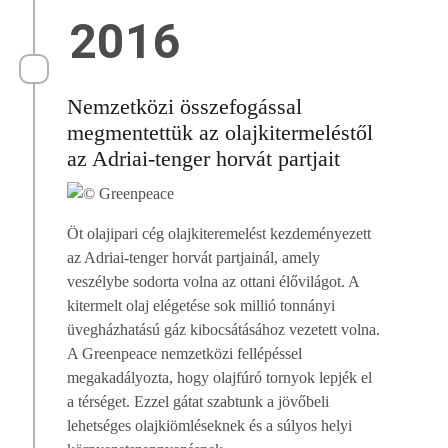
2016
Nemzetközi összefogással
megmentettük az olajkitermeléstől
az Adriai-tenger horvát partjait
Öt olajipari cég olajkiteremelést kezdeményezett
az Adriai-tenger horvát partjainál, amely
veszélybe sodorta volna az ottani élővilágot. A
kitermelt olaj elégetése sok millió tonnányi
üvegházhatású gáz kibocsátásához vezetett volna.
A Greenpeace nemzetközi fellépéssel
megakadályozta, hogy olajfúró tornyok lepjék el
a térséget. Ezzel gátat szabtunk a jövőbeli
lehetséges olajkiömléseknek és a súlyos helyi