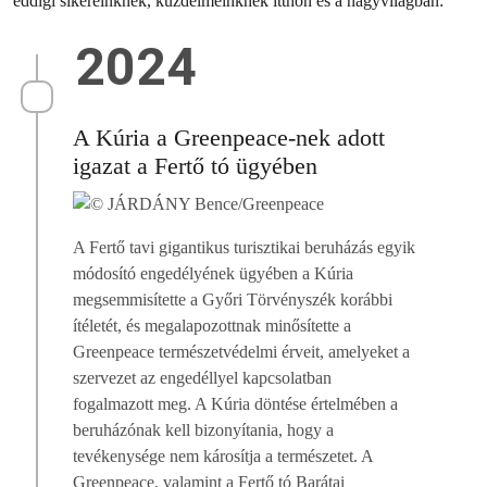
eddigi sikereinknek, küzdelmeinknek itthon és a nagyvilágban:
2024
A Kúria a Greenpeace-nek adott
igazat a Fertő tó ügyében
A Fertő tavi gigantikus turisztikai beruházás egyik
módosító engedélyének ügyében a Kúria
megsemmisítette a Győri Törvényszék korábbi
ítéletét, és megalapozottnak minősítette a
Greenpeace természetvédelmi érveit, amelyeket a
szervezet az engedéllyel kapcsolatban
fogalmazott meg. A Kúria döntése értelmében a
beruházónak kell bizonyítania, hogy a
tevékenysége nem károsítja a természetet. A
Greenpeace, valamint a Fertő tó Barátai