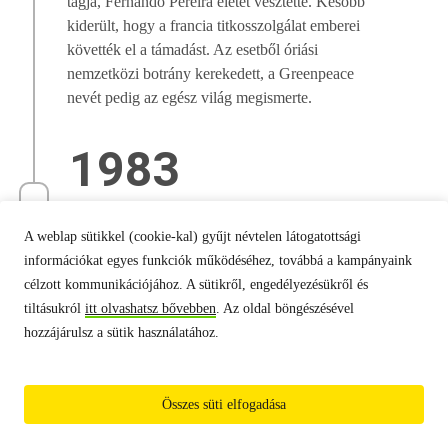
tagja, Fernando Pereira életét vesztette. Később
kiderült, hogy a francia titkosszolgálat emberei
követték el a támadást. Az esetből óriási
nemzetközi botrány kerekedett, a Greenpeace
nevét pedig az egész világ megismerte.
1983
Nem lehet többé nukleáris
A weblap sütikkel (cookie-kal) gyűjt névtelen látogatottsági
hulladékot süllyeszteni a tengerbe
információkat egyes funkciók működéséhez, továbbá a kampányaink
célzott kommunikációjához. A sütikről, engedélyezésükről és
tiltásukról
itt olvashatsz bővebben
. Az oldal böngészésével
hozzájárulsz a sütik használatához.
A Greenpeace munkájának is köszönhető, hogy
létrejött az az egyezmény, mely tiltja a radioaktív
hulladékok tengerbe süllyesztését. Ennek
Összes süti elfogadása
eredményeképpen ez volt az első olyan év a
második világháború óta, amikor nem történt