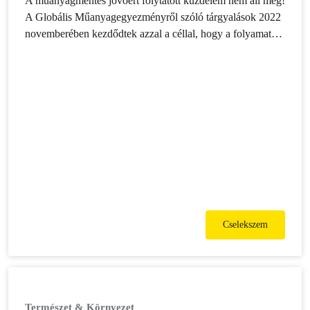
A műanyagmentes jövőért folytatott küzdelem nem áll meg!
A Globális Műanyagegyezményről szóló tárgyalások 2022
novemberében kezdődtek azzal a céllal, hogy a folyamat
2024 végére lezáruljon – a megállapodást azonban a mai
napig nem véglegesítették.
Cselekszem
Természet & Környezet