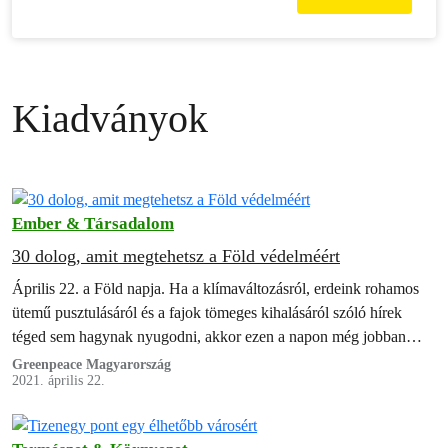
Kiadványok
Ember & Társadalom
30 dolog, amit megtehetsz a Föld védelméért
Április 22. a Föld napja. Ha a klímaváltozásról, erdeink rohamos
ütemű pusztulásáról és a fajok tömeges kihalásáról szóló hírek
téged sem hagynak nyugodni, akkor ezen a napon még jobban
felerősödhet…
Greenpeace Magyarország
2021. április 22.