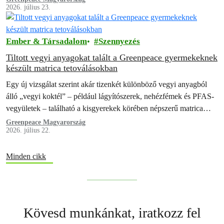
2026. július 23.
kőzúzaléktól, ám a…
Ember & Társadalom
Szennyezés
Tiltott vegyi anyagokat talált a Greenpeace gyermekeknek
készült matrica tetoválásokban
Egy új vizsgálat szerint akár tizenkét különböző vegyi anyagból
álló „vegyi koktél” – például lágyítószerek, nehézfémek és PFAS-
vegyületek – található a kisgyerekek körében népszerű matrica
tetoválásokban. A Greenpeace és a…
Greenpeace Magyarország
2026. július 22.
Minden cikk
Kövesd munkánkat, iratkozz fel