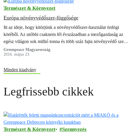
megfogyatkozott, hogy az regionális vagy globális kihalásukhoz
Természet & Környezet
vezetett. A más beporzókról rendelkezésre…
Európa növényvédőszer-függősége
Itt az ideje, hogy kitörjünk a növényvédőszer-használat ördögi
köréből. Az utóbbi csaknem fél évszázadban a mezőgazdaság az
egész világon sok millió tonna és több száz fajta növényvédő szert
használt annak érdekében, hogy csökkentse a termésveszteséget. A
Greenpeace Magyarország
2016. május 23.
legtöbb gazdálkodó haszonnövényeit ma is rutinszerűen kezeli
többféle növényvédő szerrel ahelyett, hogy a vegyszereket utolsó
lehetőségként, csak ritkán előforduló…
Minden kiadvány
Legfrissebb cikkek
Természet & Környezet
Szennyezés