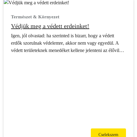
Természet & Környezet
Védjük meg a védett erdeinket!
Igen, jól olvastad: ha szerinted is bizarr, hogy a védett
erdők szorulnak védelemre, akkor nem vagy egyedül. A
védett területeknek menedéket kellene jelenteni az élővilág
számára egy olyan világban, ahol tájaink nagy részét az
emberi tevékenység uralja. Olyan helyeknek kellene
lenniük, ahol az élővilág érdekei, a természetvédelem
szempontjai érvényesülnek.
Cselekszem