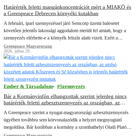
Határérték feletti mangánkoncentrációt mért a MIAKÖ és
a Greenpeace Debrecen környéki kutakban
A februári, ipari szennyezéssel járó Semcorp üzemi balesetet
követően jelentős lakossági aggodalom merült fel amiatt, hogy a
szennyezés elérhette-e a környék felszín alatti vizeit. Ezért a
Mikepércsi Anyák a Környezetért…
Greenpeace Magyarország
2026. július 29.
Ember & Társadalom
Szennyezés
Bár a Kormányinfón elhangzottak szerint jelenleg nincs
határérték feletti azbesztszennyezés az országban, az
utolsó közzétett adatok Kőszegen és Sé községben is
A Greenpeace szerint a nyugat-magyarországi azbesztszennyezés
jelentős határérték feletti szennyezést mutattak
ügyében továbbra sem körvonalazódik a helyzet megnyugtató
megoldása. Bár korábban a kormány a szombathelyi Oladi Plató
teljes kármentesítését ígérte a rákkeltő azbesztet tartalmazó
Greenpeace Magyarország