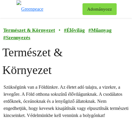
Ke
Adományozz
Menü
Természet & Környezet
•
#
Élővilág
#
Műanyag
#
Szennyezés
Természet &
Környezet
Szükségünk van a Földünkre. Az életet adó talajra, a vizekre, a
levegőre. A Föld otthona sokszínű élővilágunknak. A csodálatos
erdőknek, óceánoknak és a lenyűgöző állatoknak. Nem
engedhetjük, hogy kevesek kisajátítsák vagy elpusztítsák természeti
kincseinket. Védelmünkbe kell vennünk a bolygónkat!