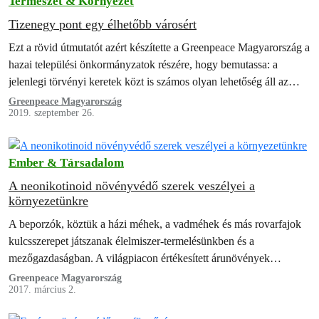
Természet & Környezet
Tizenegy pont egy élhetőbb városért
Ezt a rövid útmutatót azért készítette a Greenpeace Magyarország a
hazai települési önkormányzatok részére, hogy bemutassa: a
jelenlegi törvényi keretek közt is számos olyan lehetőség áll az
önkormányzati vezetők előtt,…
Greenpeace Magyarország
2019. szeptember 26.
Ember & Társadalom
A neonikotinoid növényvédő szerek veszélyei a
környezetünkre
A beporzók, köztük a házi méhek, a vadméhek és más rovarfajok
kulcsszerepet játszanak élelmiszer-termelésünkben és a
mezőgazdaságban. A világpiacon értékesített árunövények
háromnegyede függ tőlük valamilyen mértékben. Ennek ellenére
Greenpeace Magyarország
2017. március 2.
ezek a nélkülözhetetlen rovarok komoly bajban vannak. Egyes
vadon élő poszméhfajok egyedszáma például olyan drasztikusan