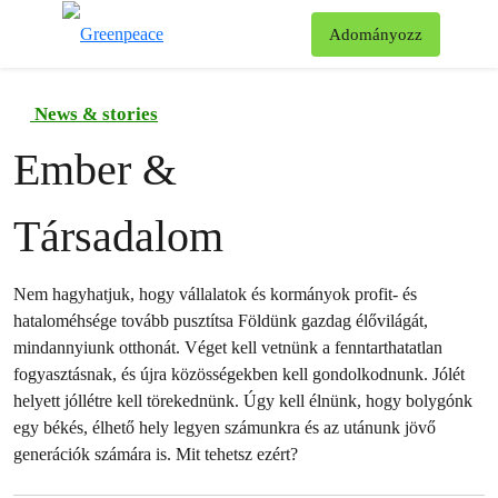
Ke
Adományozz
Menü
News & stories
Ember &
Társadalom
Nem hagyhatjuk, hogy vállalatok és kormányok profit- és
hataloméhsége tovább pusztítsa Földünk gazdag élővilágát,
mindannyiunk otthonát. Véget kell vetnünk a fenntarthatatlan
fogyasztásnak, és újra közösségekben kell gondolkodnunk. Jólét
helyett jóllétre kell törekednünk. Úgy kell élnünk, hogy bolygónk
egy békés, élhető hely legyen számunkra és az utánunk jövő
generációk számára is. Mit tehetsz ezért?