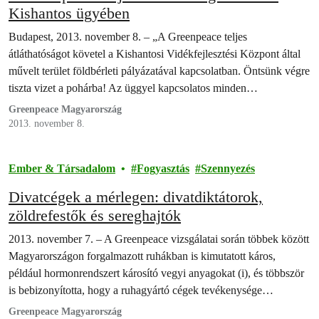
Kishantos ügyében
Budapest, 2013. november 8. – „A Greenpeace teljes
átláthatóságot követel a Kishantosi Vidékfejlesztési Központ által
művelt terület földbérleti pályázatával kapcsolatban. Öntsünk végre
tiszta vizet a pohárba! Az üggyel kapcsolatos minden
dokumentumot, pályázatot és szerződést haladéktalanul
Greenpeace Magyarország
nyilvánosságra kell hozni” – mondta Szegfalvi Zsolt, a Greenpeace
2013. november 8.
Magyarország igazgatója.
Ember & Társadalom
Fogyasztás
Szennyezés
Divatcégek a mérlegen: divatdiktátorok,
zöldrefestők és sereghajtók
2013. november 7. – A Greenpeace vizsgálatai során többek között
Magyarországon forgalmazott ruhákban is kimutatott káros,
például hormonrendszert károsító vegyi anyagokat (i), és többször
is bebizonyította, hogy a ruhagyártó cégek tevékenysége
világszerte súlyos vízszennyezésekhez járul hozzá (ii). A
Greenpeace Magyarország