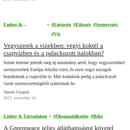
Ember &
Egészség
Étkezés
Szennyezés
Társadalom
Víz
Vegyszerek a vizekben: vegyi koktél a
csapvízben és a palackozott italokban?
Szinte hetente jelenik meg új tanulmány arról, hogy vegyszerekkel
szennyezettek Európa felszíni vizei, és ezen vegyi anyagok
bejuthatnak a csapvízbe is. Más kutatások pedig a palackozott
vizek szennyezettségéről számolnak be.
Simon Gergely
2013. november 14.
Ember & Társadalom
Ökogazdálkodás
Béke
A Greenpeace teljes átláthatóságot követel