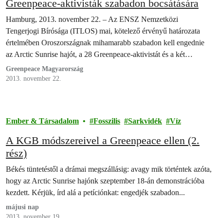
Greenpeace-aktivisták szabadon bocsátására
Hamburg, 2013. november 22. – Az ENSZ Nemzetközi
Tengerjogi Bírósága (ITLOS) mai, kötelező érvényű határozata
értelmében Oroszországnak mihamarabb szabadon kell engednie
az Arctic Sunrise hajót, a 28 Greenpeace-aktivistát és a két
szabadúszó újságírót. Hollandia cserébe 3,6 millió eurós
Greenpeace Magyarország
kötelezettségvállalást kell fizessen Oroszországnak.
2013. november 22.
Ember & Társadalom
Fosszilis
Sarkvidék
Víz
A KGB módszereivel a Greenpeace ellen (2.
rész)
Békés tüntetéstől a drámai megszállásig: avagy mik történtek azóta,
hogy az Arctic Sunrise hajónk szeptember 18-án demonstrációba
kezdett. Kérjük, írd alá a petíciónkat: engedjék szabadon...
májusi nap
2013. november 19.