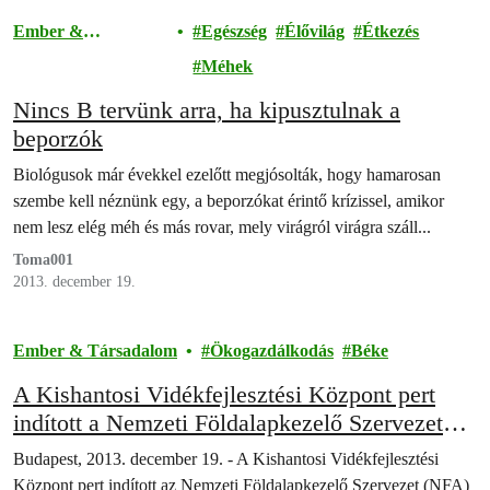
Ember &
Egészség
Élővilág
Étkezés
Társadalom
Méhek
Nincs B tervünk arra, ha kipusztulnak a
beporzók
Biológusok már évekkel ezelőtt megjósolták, hogy hamarosan
szembe kell néznünk egy, a beporzókat érintő krízissel, amikor
nem lesz elég méh és más rovar, mely virágról virágra száll...
Toma001
2013. december 19.
Ember & Társadalom
Ökogazdálkodás
Béke
A Kishantosi Vidékfejlesztési Központ pert
indított a Nemzeti Földalapkezelő Szervezet
döntése ellen
Budapest, 2013. december 19. - A Kishantosi Vidékfejlesztési
Központ pert indított az Nemzeti Földalapkezelő Szervezet (NFA)