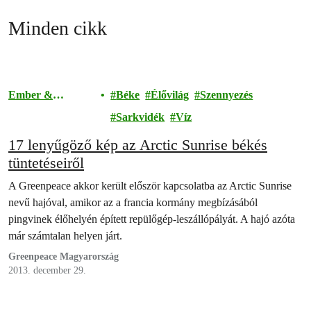
Minden cikk
Ember &
Béke
Élővilág
Szennyezés
Társadalom
Sarkvidék
Víz
17 lenyűgöző kép az Arctic Sunrise békés
tüntetéseiről
A Greenpeace akkor került először kapcsolatba az Arctic Sunrise
nevű hajóval, amikor az a francia kormány megbízásából
pingvinek élőhelyén épített repülőgép-leszállópályát. A hajó azóta
már számtalan helyen járt.
Greenpeace Magyarország
2013. december 29.