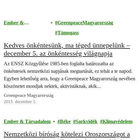
Ember &
GreenpeaceMagyarország
Társadalom
Támogass
Kedves önkéntesünk, ma téged ünnepelünk –
december 5. az önkéntesség világnapja
Az ENSZ Közgyűlése 1985-ben foglalta határozatba az
önkéntesek nemzetközi napjának megtartását, ez tehát a te napod.
Egyben lehetőség arra, hogy a Greenpeace Magyarország nevében
köszönetet mondjak nektek, aktivistáknak, akik...
Greenpeace Magyarország
2013. december 5.
Ember & Társadalom
Béke
Sarkvidék
Klímavédelem
Nemzetközi bíróság kötelezi Oroszországot a