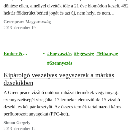
döntése ellen, amellyel elvették tőle a 21 éve biomódon kezelt, 452
hektár földterület bérleti jogát és azt új, nem helyi és nem
biogazdálkodóknak adták. A Greenpeace kiáll Kishantos mellett és
Greenpeace Magyarország
több eszközzel is segíti a biogazdaság fennmaradását, többek
2013. december 19.
között…
Ember &
Fogyasztás
Egészség
Műanyag
Társadalom
Szennyezés
Kipárolgó veszélyes vegyszerek a márkás
dzsekikben
A Greenpeace vízálló outdoor ruházati termékek vegyianyag-
szennyezettségét vizsgálta. 17 terméket elemeztünk: 15 vízálló
dzsekit és két pár kesztyűt. Az összes termék tartalmazott káros
perfluorozott anyagokat (PFC-ket)...
Simon Gergely
2013. december 12.