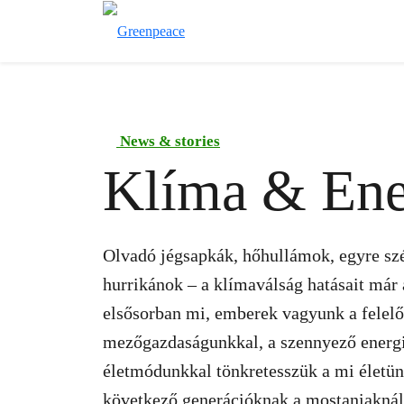
News & stories
Klíma & Ene
Olvadó jégsapkák, hőhullámok, egyre szé
hurrikánok – a klímaválság hatásait már
elsősorban mi, emberek vagyunk a felel
mezőgazdaságunkkal, a szennyező energiá
életmódunkkal tönkretesszük a mi életünk
következő generációknak a mostaniaknál 