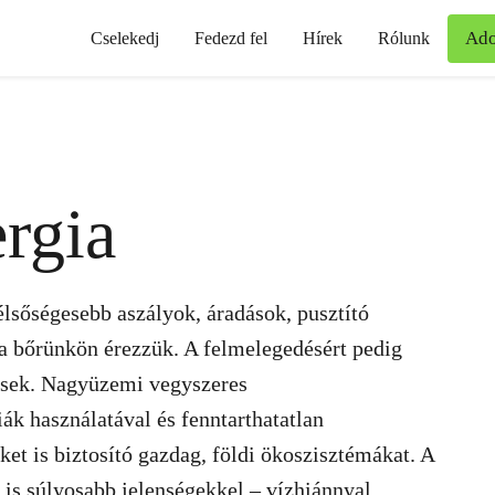
Ad
Cselekedj
Fedezd fel
Hírek
Rólunk
rgia
lsőségesebb aszályok, áradások, pusztító
 a bőrünkön érezzük. A felmelegedésért pedig
ősek. Nagyüzemi vegyszeres
k használatával és fenntarthatatlan
et is biztosító gazdag, földi ökoszisztémákat. A
is súlyosabb jelenségekkel – vízhiánnyal,