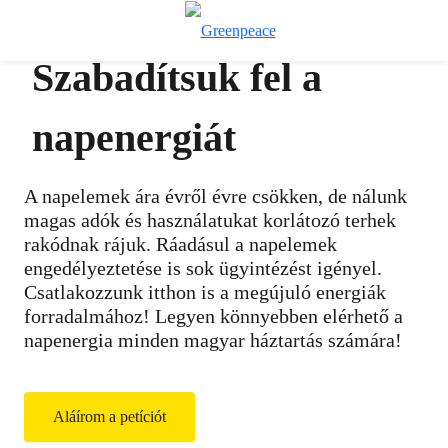
Ke
Menü
Szabadítsuk fel a
napenergiát
A napelemek ára évről évre csökken, de nálunk
magas adók és használatukat korlátozó terhek
rakódnak rájuk. Ráadásul a napelemek
engedélyeztetése is sok ügyintézést igényel.
Csatlakozzunk itthon is a megújuló energiák
forradalmához! Legyen könnyebben elérhető a
napenergia minden magyar háztartás számára!
Aláírom a petíciót