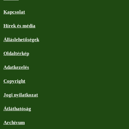
ő
)
Kapcsolat
Hírek és média
Álláslehetőségek
Oldaltérkép
Adatkezelés
Copyright
Jogi nyilatkozat
Átláthatóság
Archívum