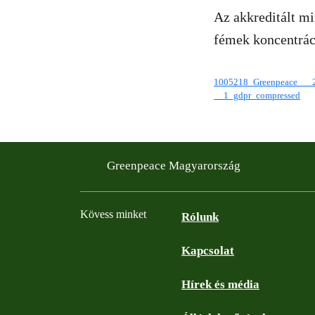
Az akkreditált mi
fémek koncentráci
1005218_Greenpeace___
__1_gdpr_compressed
Greenpeace Magyarország
Kövess minket
Rólunk
Kapcsolat
Facebook
Instagram
YouTube
Flickr
Hírek és média