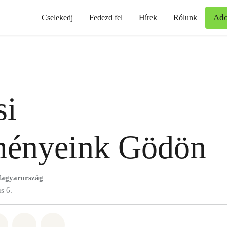
Ad
Cselekedj
Fedezd fel
Hírek
Rólunk
si
ményeink Gödön
agyarország
s 6.
t: Whatsapp
tás itt: Facebook
Megosztás itt: Twitter
Megosztás itt: Email
Share on Bluesky