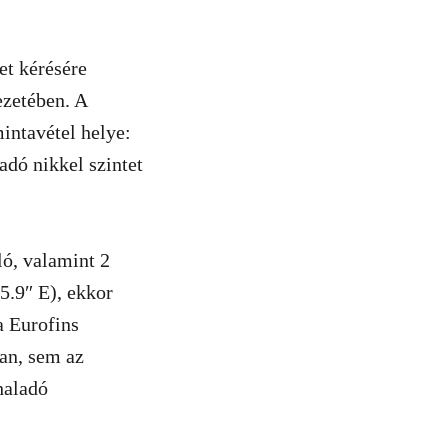
et kérésére
ezetében. A
intavétel helye:
adó nikkel szintet
ló, valamint 2
5.9″ E), ekkor
 a Eurofins
ban, sem az
haladó