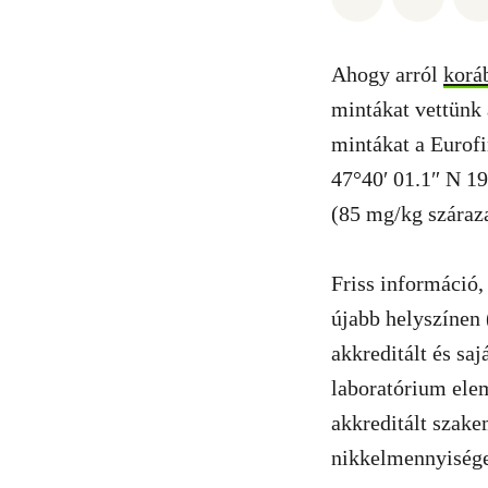
Ahogy arról
korá
mintákat vettünk
mintákat a Eurofi
47°40′ 01.1″ N 19
(85 mg/kg száraz
Friss információ,
újabb helyszínen 
akkreditált és saj
laboratórium elem
akkreditált szake
nikkelmennyisége