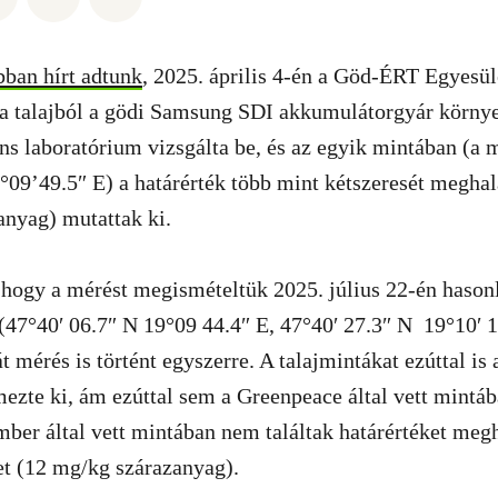
bban hírt adtunk
, 2025. április 4-én a Göd-ÉRT Egyesül
 a talajból a gödi Samsung SDI akkumulátorgyár körny
ns laboratórium vizsgálta be, és az egyik mintában (a m
°09’49.5″ E) a határérték több mint kétszeresét meghal
anyag) mutattak ki.
 hogy a mérést megismételtük 2025. július 22-én hason
(47°40′ 06.7″ N 19°09 44.4″ E, 47°40′ 27.3″ N 19°10′ 1
át mérés is történt egyszerre. A talajmintákat ezúttal is
ezte ki, ám ezúttal sem a Greenpeace által vett mintá
mber által vett mintában nem találtak határértéket meg
t (12 mg/kg szárazanyag).