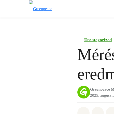
Uncategorized
Méré
ered
Greenpeace M
2025. augusztu
Megosztás it
Megosz