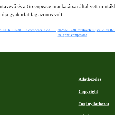
ntavevő és a Greenpeace munkatársai által vett mintákb
ója gyakorlatilag azonos volt.
2025_K_10738___Greenpeace_God__T
2025K10738_mintaveteli_jkv_2025-07-
79_gdpr_compressed
Adatkezelés
Copyright
Jogi nyilatkozat