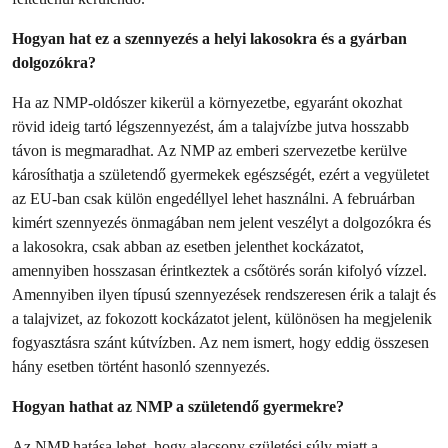
Hogyan hat ez a szennyezés a helyi lakosokra és a gyárban
dolgozókra?
Ha az NMP-oldószer kikerül a környezetbe, egyaránt okozhat
rövid ideig tartó légszennyezést, ám a talajvízbe jutva hosszabb
távon is megmaradhat. Az NMP az emberi szervezetbe kerülve
károsíthatja a születendő gyermekek egészségét, ezért a vegyületet
az EU-ban csak külön engedéllyel lehet használni. A februárban
kimért szennyezés önmagában nem jelent veszélyt a dolgozókra és
a lakosokra, csak abban az esetben jelenthet kockázatot,
amennyiben hosszasan érintkeztek a csőtörés során kifolyó vízzel.
Amennyiben ilyen típusú szennyezések rendszeresen érik a talajt és
a talajvizet, az fokozott kockázatot jelent, különösen ha megjelenik
fogyasztásra szánt kútvízben. Az nem ismert, hogy eddig összesen
hány esetben történt hasonló szennyezés.
Hogyan hathat az NMP a születendő gyermekre?
Az NMP hatása lehet, hogy alacsony születési súly miatt a