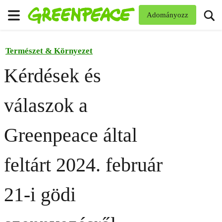
Ke
Adományozz
Menü
Természet & Környezet
Kérdések és
válaszok a
Greenpeace által
feltárt 2024. február
21-i gödi