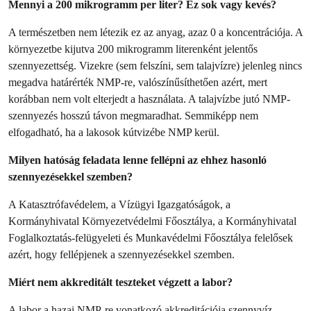
Mennyi a 200 mikrogramm per liter? Ez sok vagy kevés?
A természetben nem létezik ez az anyag, azaz 0 a koncentrációja. A
környezetbe kijutva 200 mikrogramm literenként jelentős
szennyezettség. Vizekre (sem felszíni, sem talajvízre) jelenleg nincs
megadva határérték NMP-re, valószínűsíthetően azért, mert
korábban nem volt elterjedt a használata. A talajvízbe jutó NMP-
szennyezés hosszú távon megmaradhat. Semmiképp nem
elfogadható, ha a lakosok kútvizébe NMP kerül.
Milyen hatóság feladata lenne fellépni az ehhez hasonló
szennyezésekkel szemben?
A Katasztrófavédelem, a Vízügyi Igazgatóságok, a
Kormányhivatal Környezetvédelmi Főosztálya, a Kormányhivatal
Foglalkoztatás-felügyeleti és Munkavédelmi Főosztálya felelősek
azért, hogy fellépjenek a szennyezésekkel szemben.
Miért nem akkreditált teszteket végzett a labor?
A labor a hazai NMP-re vonatkozó akkreditációja szennyvíz