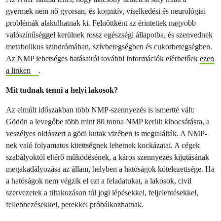
gyermek nem nő gyorsan, és kognitív, viselkedési és neurológiai
problémák alakulhatnak ki. Felnőttként az érintettek nagyobb
valószínűséggel kerülnek rossz egészségi állapotba, és szenvednek
metabolikus szindrómában, szívbetegségben és cukorbetegségben.
Az NMP lehetséges hatásairól további információk elérhetőek
ezen
a linken
.
Mit tudnak tenni a helyi lakosok?
Az elmúlt időszakban több NMP-szennyezés is ismertté vált:
Gödön a levegőbe több mint 80 tonna NMP került kibocsátásra, a
veszélyes oldószert a gödi kutak vizében is megtalálták. A NMP-
nek való folyamatos kitettségnek lehetnek kockázatai. A cégek
szabályoktól eltérő működésének, a káros szennyezés kijutásának
megakadályozása az állam, helyben a hatóságok kötelezettsége. Ha
a hatóságok nem végzik el ezt a feladatukat, a lakosok, civil
szervezetek a tiltakozáson túl jogi lépésekkel, feljelentésekkel,
fellebbezésekkel, perekkel próbálkozhatnak.