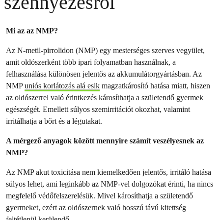
szennyezésről
Mi az az NMP?
Az N-metil-pirrolidon (NMP) egy mesterséges szerves vegyület,
amit oldószerként több ipari folyamatban használnak, a
felhasználása különösen jelentős az akkumulátorgyártásban. Az
NMP
uniós korlátozás alá esik
magzatkárosító hatása miatt, hiszen
az oldószerrel való érintkezés károsíthatja a születendő gyermek
egészségét. Emellett súlyos szemirritációt okozhat, valamint
irritálhatja a bőrt és a légutakat.
A mérgező anyagok között mennyire számít veszélyesnek az
NMP?
Az NMP akut toxicitása nem kiemelkedően jelentős, irritáló hatása
súlyos lehet, ami leginkább az NMP-vel dolgozókat érinti, ha nincs
megfelelő védőfelszerelésük. Mivel károsíthatja a születendő
gyermeket, ezért az oldószernek való hosszú távú kitettség
feltétlenül kerülendő.