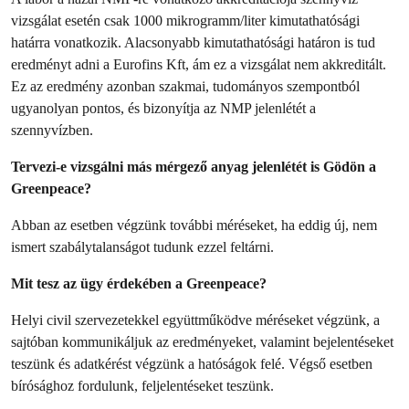
vizsgálat esetén csak 1000 mikrogramm/liter kimutathatósági
határra vonatkozik. Alacsonyabb kimutathatósági határon is tud
eredményt adni a Eurofins Kft, ám ez a vizsgálat nem akkreditált.
Ez az eredmény azonban szakmai, tudományos szempontból
ugyanolyan pontos, és bizonyítja az NMP jelenlétét a
szennyvízben.
Tervezi-e vizsgálni más mérgező anyag jelenlétét is Gödön a
Greenpeace?
Abban az esetben végzünk további méréseket, ha eddig új, nem
ismert szabálytalanságot tudunk ezzel feltárni.
Mit tesz az ügy érdekében a Greenpeace?
Helyi civil szervezetekkel együttműködve méréseket végzünk, a
sajtóban kommunikáljuk az eredményeket, valamint bejelentéseket
teszünk és adatkérést végzünk a hatóságok felé. Végső esetben
bírósághoz fordulunk, feljelentéseket teszünk.