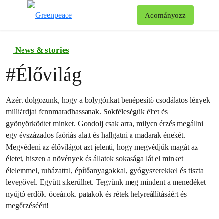
Ke
Adományozz
Menü
News & stories
#
Élővilág
Azért dolgozunk, hogy a bolygónkat benépesítő csodálatos lények
milliárdjai fennmaradhassanak. Sokféleségük éltet és
gyönyörködtet minket. Gondolj csak arra, milyen érzés megállni
egy évszázados faóriás alatt és hallgatni a madarak énekét.
Megvédeni az élővilágot azt jelenti, hogy megvédjük magát az
életet, hiszen a növények és állatok sokasága lát el minket
élelemmel, ruházattal, építőanyagokkal, gyógyszerekkel és tiszta
levegővel. Együtt sikerülhet. Tegyünk meg mindent a menedéket
nyújtó erdők, óceánok, patakok és rétek helyreállításáért és
megőrzéséért!