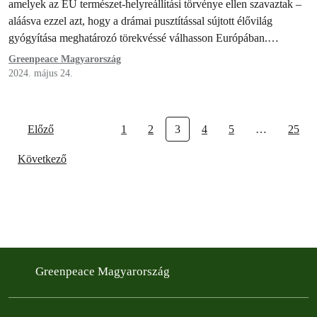
amelyek az EU természet-helyreállítási törvénye ellen szavaztak –
aláásva ezzel azt, hogy a drámai pusztítással sújtott élővilág
gyógyítása meghatározó törekvéssé válhasson Európában.…
Greenpeace Magyarország
2024. május 24.
Előző
1
2
3
4
5
…
25
Következő
Greenpeace Magyarország