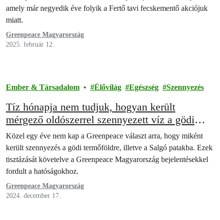
amely már negyedik éve folyik a Fertő tavi fecskementő akciójuk
miatt.
Greenpeace Magyarország
2025. február 12.
Ember & Társadalom
Élővilág
Egészség
Szennyezés
Tíz hónapja nem tudjuk, hogyan került
mérgező oldószerrel szennyezett víz a gödi
termőföldre
Közel egy éve nem kap a Greenpeace választ arra, hogy miként
került szennyezés a gödi termőföldre, illetve a Salgó patakba. Ezek
tisztázását követelve a Greenpeace Magyarország bejelentésekkel
fordult a hatóságokhoz.
Greenpeace Magyarország
2024. december 17.