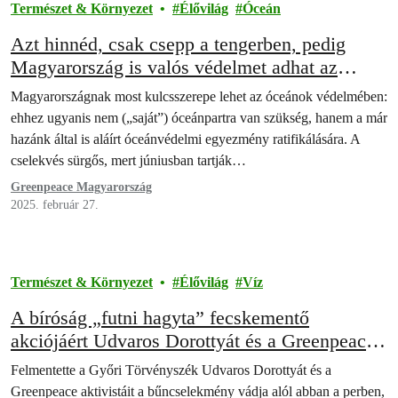
Természet & Környezet
Élővilág
Óceán
Azt hinnéd, csak csepp a tengerben, pedig
Magyarország is valós védelmet adhat az
óceánoknak
Magyarországnak most kulcsszerepe lehet az óceánok védelmében:
ehhez ugyanis nem („saját”) óceánpartra van szükség, hanem a már
hazánk által is aláírt óceánvédelmi egyezmény ratifikálására. A
cselekvés sürgős, mert júniusban tartják…
Greenpeace Magyarország
2025. február 27.
Természet & Környezet
Élővilág
Víz
A bíróság „futni hagyta” fecskementő
akciójáért Udvaros Dorottyát és a Greenpeace
aktivistáit
Felmentette a Győri Törvényszék Udvaros Dorottyát és a
Greenpeace aktivistáit a bűncselekmény vádja alól abban a perben,