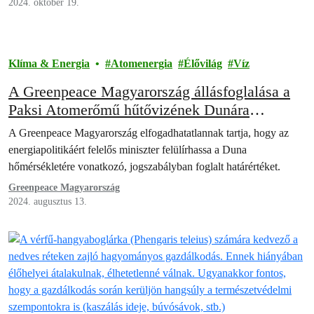
2024. október 19.
Klíma & Energia
Atomenergia
Élővilág
Víz
A Greenpeace Magyarország állásfoglalása a
Paksi Atomerőmű hűtővizének Dunára
gyakorolt hatásáról
A Greenpeace Magyarország elfogadhatatlannak tartja, hogy az
energiapolitikáért felelős miniszter felülírhassa a Duna
hőmérsékletére vonatkozó, jogszabályban foglalt határértéket.
Greenpeace Magyarország
2024. augusztus 13.