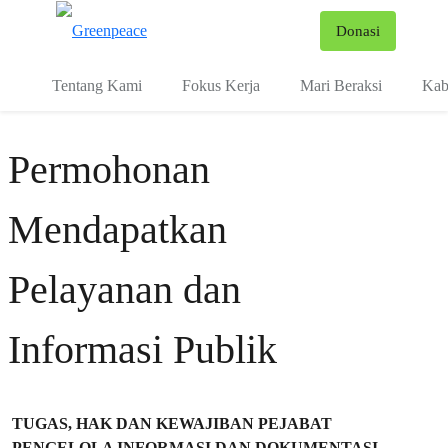
Fo
Donasi
Menu
Tentang Kami
Fokus Kerja
Mari Beraksi
Kab
Permohonan
Mendapatkan
Pelayanan dan
Informasi Publik
TUGAS, HAK DAN KEWAJIBAN
PEJABAT
PENGELOLA INFORMASI DAN DOKUMENTASI