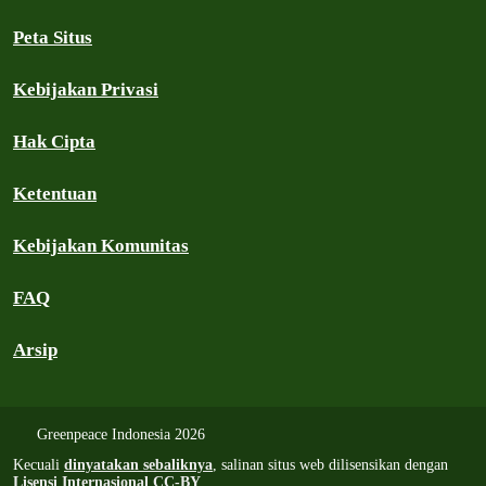
Peta Situs
Kebijakan Privasi
Hak Cipta
Ketentuan
Kebijakan Komunitas
FAQ
Arsip
Greenpeace Indonesia 2026
Kecuali
dinyatakan sebaliknya
, salinan situs web dilisensikan dengan
Lisensi Internasional CC-BY