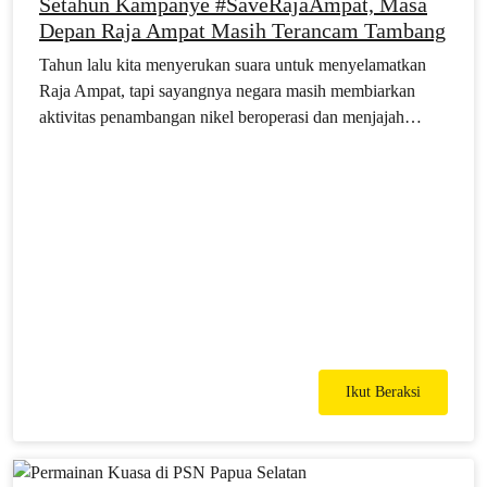
Setahun Kampanye #SaveRajaAmpat, Masa
Depan Raja Ampat Masih Terancam Tambang
Tahun lalu kita menyerukan suara untuk menyelamatkan
Raja Ampat, tapi sayangnya negara masih membiarkan
aktivitas penambangan nikel beroperasi dan menjajah
kekayaan alam di Raja Ampat. Tetapi, bukan hanya
tambang nikel saja yang mengancam, kini perizinan
industri kotor lainnya seperti batubara, minyak dan gas ikut
mengancam Raja Ampat.
Ikut Beraksi