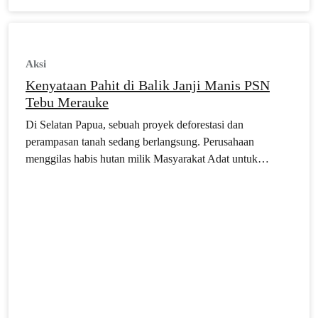
Aksi
Kenyataan Pahit di Balik Janji Manis PSN
Tebu Merauke
Di Selatan Papua, sebuah proyek deforestasi dan
perampasan tanah sedang berlangsung. Perusahaan
menggilas habis hutan milik Masyarakat Adat untuk
mencetak sawah, kebun tebu, dan kebun kelapa sawit
dengan kedok Proyek Strategis Nasional (PSN).