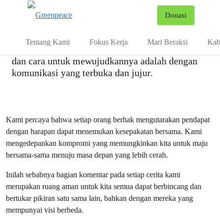
Kebijakan Komunitas
Fo
Donasi
Menu
Di Greenpeace, kami bertekad untuk
Tentang Kami
Fokus Kerja
Mari Beraksi
Kab
mewujudkan dunia yang lebih hijau dan damai,
dan cara untuk mewujudkannya adalah dengan
komunikasi yang terbuka dan jujur.
Kami percaya bahwa setiap orang berhak mengutarakan pendapat
dengan harapan dapat menemukan kesepakatan bersama. Kami
mengedepankan kompromi yang memungkinkan kita untuk maju
bersama-sama menuju masa depan yang lebih cerah.
Inilah sebabnya bagian komentar pada setiap cerita kami
merupakan ruang aman untuk kita semua dapat berbincang dan
bertukar pikiran satu sama lain, bahkan dengan mereka yang
mempunyai visi berbeda.