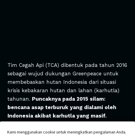
Tim Cegah Api (TCA) dibentuk pada tahun 2016
sebagai wujud dukungan Greenpeace untuk
membebaskan hutan Indonesia dari situasi
krisis kebakaran hutan dan lahan (karhutla)
tahunan.
Puncaknya pada 2015 silam:
bencana asap terburuk yang dialami oleh
Indonesia akibat karhutla yang masif.
Datang dari relawan di berbagai daerah, TCA
Kami menggunakan cookie untuk meningkatkan pengalaman Anda.