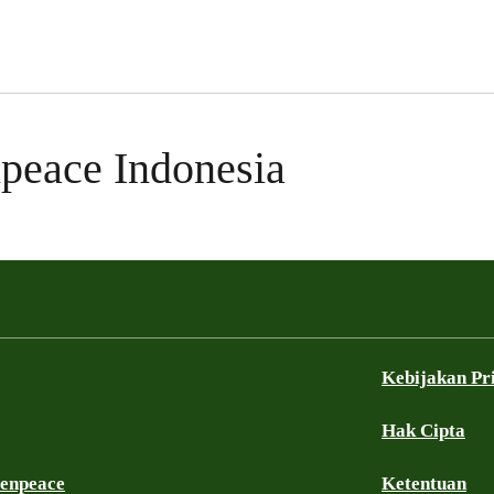
npeace Indonesia
Kebijakan Pr
Hak Cipta
eenpeace
Ketentuan