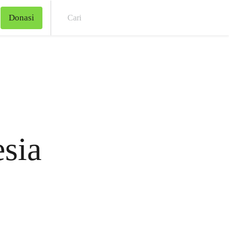
Donasi
Cari
sia