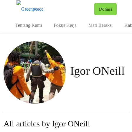
Fo
Donasi
Menu
Tentang Kami
Fokus Kerja
Mari Beraksi
Kab
Igor ONeill
All articles by Igor ONeill