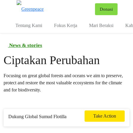
Fo
Donasi
Menu
Tentang Kami
Fokus Kerja
Mari Beraksi
Kab
News & stories
Ciptakan Perubahan
Focusing on great global forests and oceans we aim to preserve,
protect and restore the most valuable ecosystems for the climate
and for biodiversity.
Take Action
Dukung Global Sumud Flotilla