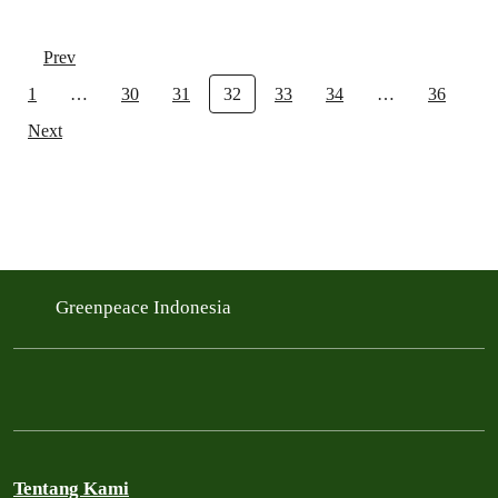
Prev
1
…
30
31
32
33
34
…
36
Next
Greenpeace Indonesia
Tentang Kami