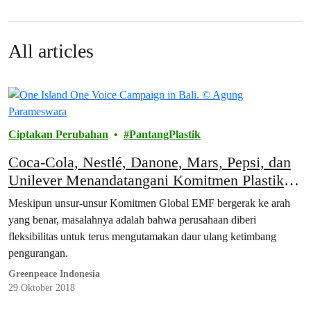
All articles
Ciptakan Perubahan
PantangPlastik
Coca-Cola, Nestlé, Danone, Mars, Pepsi, dan
Unilever Menandatangani Komitmen Plastik
Global Tetapi Masih Belum Memprioritaskan
Meskipun unsur-unsur Komitmen Global EMF bergerak ke arah
Pengurangan
yang benar, masalahnya adalah bahwa perusahaan diberi
fleksibilitas untuk terus mengutamakan daur ulang ketimbang
pengurangan.
Greenpeace Indonesia
29 Oktober 2018