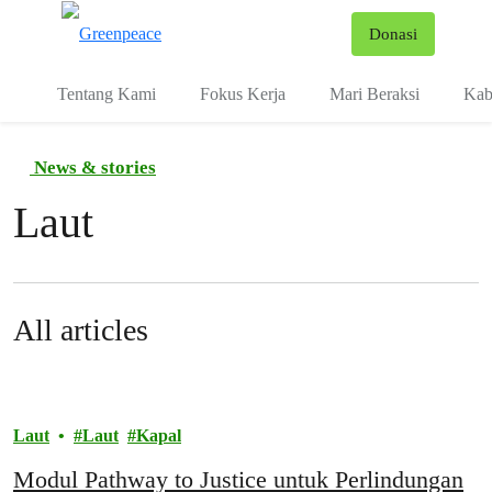
Fo
Donasi
Menu
Tentang Kami
Fokus Kerja
Mari Beraksi
Kab
News & stories
Laut
All articles
Laut
Laut
Kapal
Modul Pathway to Justice untuk Perlindungan