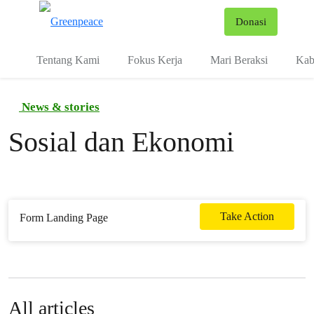
Fo
Donasi
Menu
Tentang Kami
Fokus Kerja
Mari Beraksi
Kab
News & stories
Sosial dan Ekonomi
Take Action
Form Landing Page
All articles