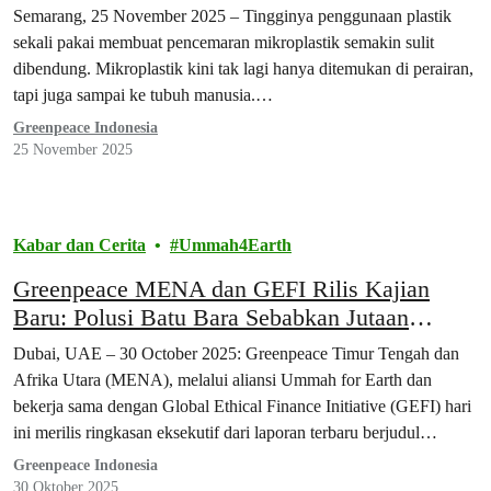
Semarang, 25 November 2025 – Tingginya penggunaan plastik
sekali pakai membuat pencemaran mikroplastik semakin sulit
dibendung. Mikroplastik kini tak lagi hanya ditemukan di perairan,
tapi juga sampai ke tubuh manusia.…
Greenpeace Indonesia
25 November 2025
Kabar dan Cerita
Ummah4Earth
Greenpeace MENA dan GEFI Rilis Kajian
Baru: Polusi Batu Bara Sebabkan Jutaan
Kematian Tiap Tahun
Dubai, UAE – 30 October 2025: Greenpeace Timur Tengah dan
Afrika Utara (MENA), melalui aliansi Ummah for Earth dan
bekerja sama dengan Global Ethical Finance Initiative (GEFI) hari
ini merilis ringkasan eksekutif dari laporan terbaru berjudul
“Reassessing Coal in Islamic Finance: Ethical Imperatives for
Greenpeace Indonesia
Divestment and Sustainability.”
30 Oktober 2025