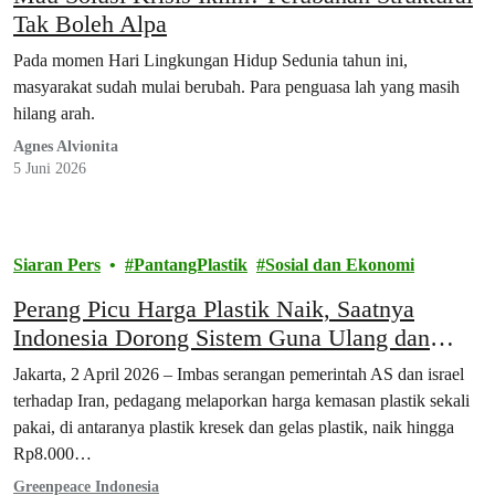
Tak Boleh Alpa
Pada momen Hari Lingkungan Hidup Sedunia tahun ini,
masyarakat sudah mulai berubah. Para penguasa lah yang masih
hilang arah.
Agnes Alvionita
5 Juni 2026
Siaran Pers
PantangPlastik
Sosial dan Ekonomi
Perang Picu Harga Plastik Naik, Saatnya
Indonesia Dorong Sistem Guna Ulang dan
Lepas dari Ketergantungan Bahan Bakar Fosil
Jakarta, 2 April 2026 – Imbas serangan pemerintah AS dan israel
terhadap Iran, pedagang melaporkan harga kemasan plastik sekali
pakai, di antaranya plastik kresek dan gelas plastik, naik hingga
Rp8.000…
Greenpeace Indonesia