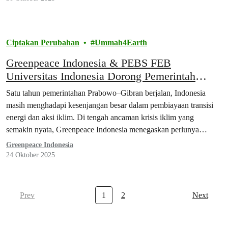
Ciptakan Perubahan
Ummah4Earth
Greenpeace Indonesia & PEBS FEB
Universitas Indonesia Dorong Pemerintah
Jadikan Wakaf Hijau Pilar Pendanaan Iklim
Satu tahun pemerintahan Prabowo–Gibran berjalan, Indonesia
Nasional
masih menghadapi kesenjangan besar dalam pembiayaan transisi
energi dan aksi iklim. Di tengah ancaman krisis iklim yang
semakin nyata, Greenpeace Indonesia menegaskan perlunya
terobosan pembiayaan hijau yang berbasis nilai dan keadilan sosial,
Greenpeace Indonesia
salah satunya melalui wakaf hijau (green waqf).
24 Oktober 2025
Prev
1
2
Next