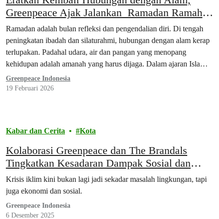
Greenpeace Ajak Jalankan Ramadan Ramah
Lingkungan
Ramadan adalah bulan refleksi dan pengendalian diri. Di tengah
peningkatan ibadah dan silaturahmi, hubungan dengan alam kerap
terlupakan. Padahal udara, air dan pangan yang menopang
kehidupan adalah amanah yang harus dijaga. Dalam ajaran Islam,
manusia adalah khalifah di Bumi yang bertanggung jawab
Greenpeace Indonesia
mencegah kerusakan dan merawat ciptaan Allah SWT.
19 Februari 2026
Kabar dan Cerita
Kota
Kolaborasi Greenpeace dan The Brandals
Tingkatkan Kesadaran Dampak Sosial dan
Ekonomi dari Krisis Iklim
Krisis iklim kini bukan lagi jadi sekadar masalah lingkungan, tapi
juga ekonomi dan sosial.
Greenpeace Indonesia
6 Desember 2025