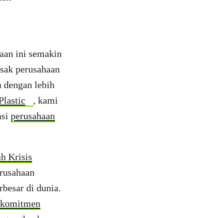
aan ini semakin
esak perusahaan
a dengan lebih
Plastic
, kami
asi
perusahaan
h Krisis
erusahaan
besar di dunia.
komitmen