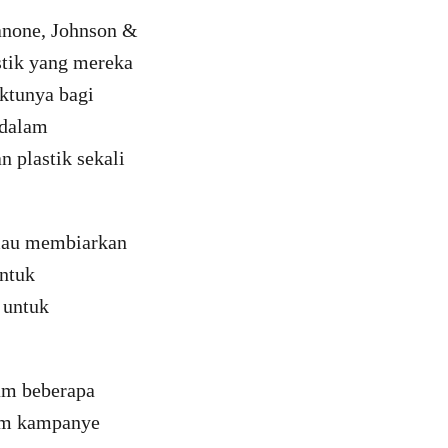
Danone, Johnson &
stik yang mereka
ktunya bagi
 dalam
 plastik sekali
 mau membiarkan
untuk
 untuk
am beberapa
m kampanye