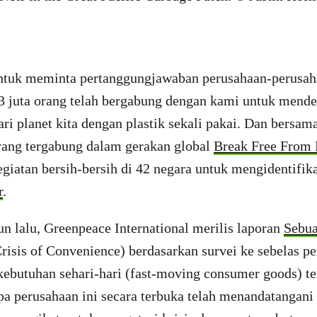
ntuk meminta pertanggungjawaban perusahaan-perusah
i 3 juta orang telah bergabung dengan kami untuk mend
i planet kita dengan plastik sekali pakai. Dan bersam
 yang tergabung dalam gerakan global
Break Free From 
giatan bersih-bersih di 42 negara untuk mengidentifik
r
.
n lalu, Greenpeace International merilis laporan
Sebua
risis of Convenience) berdasarkan survei ke sebelas p
ebutuhan sehari-hari (fast-moving consumer goods) ter
a perusahaan ini secara terbuka telah menandatangani