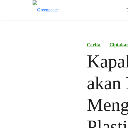
Cerita
Ciptaka
Kapal
akan 
Menga
Plast