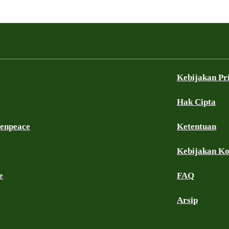
Kebijakan Pr
Hak Cipta
eenpeace
Ketentuan
Kebijakan K
e
FAQ
Arsip