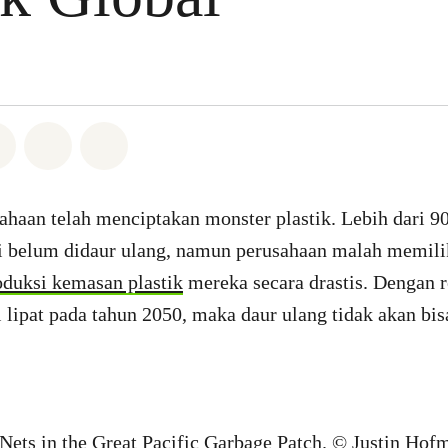
Whatsapp
n di Facebook
Bagikan di Twitter
Bagikan melalui Email
Share on Bluesky
ahaan telah menciptakan monster plastik. Lebih dari 9
i belum didaur ulang, namun perusahaan malah memil
duksi kemasan plastik
mereka secara drastis. Dengan 
i lipat pada tahun 2050, maka daur ulang tidak akan bi