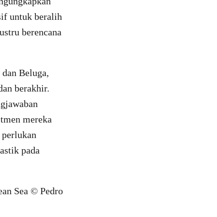
mengungkapkan
f untuk beralih
justru berencana
 dan Beluga,
dan berakhir.
ngjawaban
itmen mereka
a perlukan
astik pada