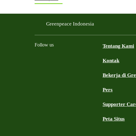
Greenpeace Indonesia
Follow us
Tentang Kami
Kontak
Facebook
Twitter
YouTube
Instagram
Whatsapp
TikTok
Bekerja di Gr
Pers
Supporter Car
Peta Situs