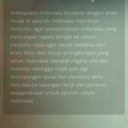
Greenpeace Indonesia bersama dengan anak
muda di seluruh Indonesia membuat
tuntutan agar pemerintahan Indonesia yang
baru dapat segera beralih ke sistem
Ekonomi Hijau agar dapat terbebas dari
krisis iklim dan hidup di lingkungan yang
sehat, Indonesia menjadi negara adil dan
makmur sehingga tidak ada lagi
ketimpangan sosial dan ekonomi, serta
terbukanya lapangan kerja dan jaminan
kesejahteraan untuk seluruh rakyat
Indonesia.