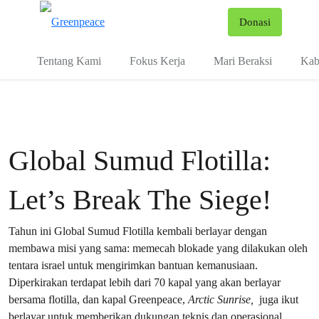
Fo
Donasi
Menu
Tentang Kami
Fokus Kerja
Mari Beraksi
Kab
Global Sumud Flotilla:
Let’s Break The Siege!
Tahun ini Global Sumud Flotilla kembali berlayar dengan
membawa misi yang sama: memecah blokade yang dilakukan oleh
tentara israel untuk mengirimkan bantuan kemanusiaan.
Diperkirakan terdapat lebih dari 70 kapal yang akan berlayar
bersama flotilla, dan kapal Greenpeace,
Arctic Sunrise,
juga ikut
berlayar untuk memberikan dukungan teknis dan operasional