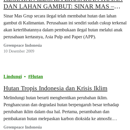
DAN LAHAN GAMBUT: SINAR MAS –
APA YANG TELAH KALIAN LAKUKAN?
Sinar Mas Grup secara ilegal telah membabat hutan dan lahan
gambut di Kalimantan. Perusahaan ini sendiri sudah cukup terkenal
akan keterlibatannya dalam pembukaan ilegal hutan melalui anak
perusahaan kertasnya, Asia Pulp and Paper (APP).
Greenpeace Indonesia
10 Desember 2009
Lindungi
Hutan
Hutan Tropis Indonesia dan Krisis Iklim
Melindungi hutan berarti menghentikan perubahan iklim.
Penghancuran dan degradasi hutan berpengaruh besar terhadap
perubahan iklim dalam dua hal. Pertama, perambahan dan
pembakaran hutan melepaskan karbon dioksida ke atmosfir.
Kedua, kerusakan hutan akan mengurangi area hutan yang
Greenpeace Indonesia