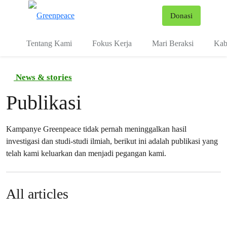
Fo
Donasi
Menu
Tentang Kami
Fokus Kerja
Mari Beraksi
Kab
News & stories
Publikasi
Kampanye Greenpeace tidak pernah meninggalkan hasil
investigasi dan studi-studi ilmiah, berikut ini adalah publikasi yang
telah kami keluarkan dan menjadi pegangan kami.
All articles