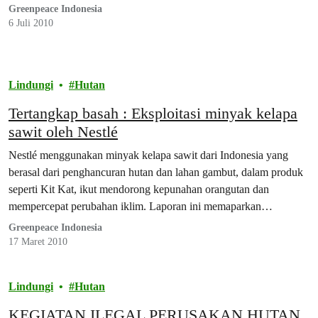
sumatra dan orang-utan
Greenpeace Indonesia
6 Juli 2010
Lindungi
Hutan
Tertangkap basah : Eksploitasi minyak kelapa
sawit oleh Nestlé
Nestlé menggunakan minyak kelapa sawit dari Indonesia yang
berasal dari penghancuran hutan dan lahan gambut, dalam produk
seperti Kit Kat, ikut mendorong kepunahan orangutan dan
mempercepat perubahan iklim. Laporan ini memaparkan
bagaimana Nestlé membeli minyak kelapa sawit dari pemasok
Greenpeace Indonesia
yang menghancurkan hutan seperti Sinar Mas. Sinar Mas,
17 Maret 2010
Produsen minyak kelapa sawit terbesar, yang terus membabat…
Lindungi
Hutan
KEGIATAN ILEGAL PERUSAKAN HUTAN