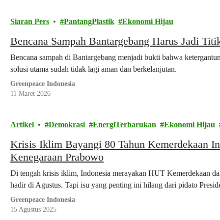
Siaran Pers
PantangPlastik
Ekonomi Hijau
Bencana Sampah Bantargebang Harus Jadi Titik
Bencana sampah di Bantargebang menjadi bukti bahwa ketergantu
solusi utama sudah tidak lagi aman dan berkelanjutan.
Greenpeace Indonesia
11 Maret 2026
Artikel
Demokrasi
EnergiTerbarukan
Ekonomi Hijau
Krisis Iklim Bayangi 80 Tahun Kemerdekaan Ind
Kenegaraan Prabowo
Di tengah krisis iklim, Indonesia merayakan HUT Kemerdekaan da
hadir di Agustus. Tapi isu yang penting ini hilang dari pidato Pres
Greenpeace Indonesia
15 Agustus 2025