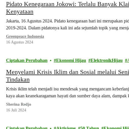
Pidato Kenegaraan Jokowi: Terlalu Banyak Kla
Kenyataan
Jakarta, 16 Agustus 2024. Pidato kenegaraan hari ini merupakan pi
2019-2024. Dalam pidatonya kali ini ada sejumlah topik yang men
Greenpeace Indonesia
16 Agustus 2024
Ciptakan Perubahan
Ekonomi Hijau
ElektronikHijau
Menyelami Krisis Iklim dan Sosial melalui Seni
Tindakan
Krisis iklim telah menjadi isu mendesak yang mengancam keberlanj
kaya akan keanekaragaman hayati dan sumber daya alam, dampak kr
Sherina Redjo
16 Juli 2024
Ciptakan Perubahan
Aktivisme
50 Tahun
Ekonomi Hij