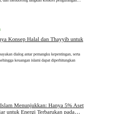
gan, dan mendorong langkah konkret pengurangan
h
nya Konsep Halal dan Thayyib untuk
yakan dialog antar pemangku kepentingan, serta
sehingga keuangan islami dapat diperhitungkan
Islam Menunjukkan: Hanya 5% Aset
ar untuk Energi Terbarukan pada