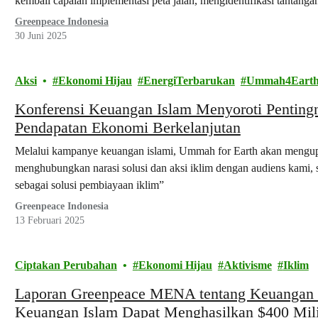
kembali capaian implementasi peta jalan, mengidentifikasi tantan
sampah plastik di masa depan.
Greenpeace Indonesia
30 Juni 2025
Aksi
Ekonomi Hijau
EnergiTerbarukan
Ummah4Eart
Konferensi Keuangan Islam Menyoroti Penting
Pendapatan Ekonomi Berkelanjutan
Melalui kampanye keuangan islami, Ummah for Earth akan mengupa
menghubungkan narasi solusi dan aksi iklim dengan audiens kami, 
sebagai solusi pembiayaan iklim”
Greenpeace Indonesia
13 Februari 2025
Ciptakan Perubahan
Ekonomi Hijau
Aktivisme
Iklim
Laporan Greenpeace MENA tentang Keuangan 
Keuangan Islam Dapat Menghasilkan $400 Mili