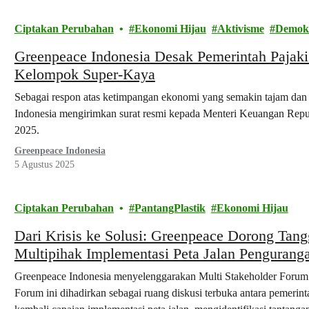
Ciptakan Perubahan
Ekonomi Hijau
Aktivisme
Demok
Greenpeace Indonesia Desak Pemerintah Pajaki
Kelompok Super-Kaya
Sebagai respon atas ketimpangan ekonomi yang semakin tajam dan 
Indonesia mengirimkan surat resmi kepada Menteri Keuangan Republ
2025.
Greenpeace Indonesia
5 Agustus 2025
Ciptakan Perubahan
PantangPlastik
Ekonomi Hijau
Dari Krisis ke Solusi: Greenpeace Dorong Ta
Multipihak Implementasi Peta Jalan Penguran
Greenpeace Indonesia menyelenggarakan Multi Stakeholder Forum
Forum ini dihadirkan sebagai ruang diskusi terbuka antara pemerint