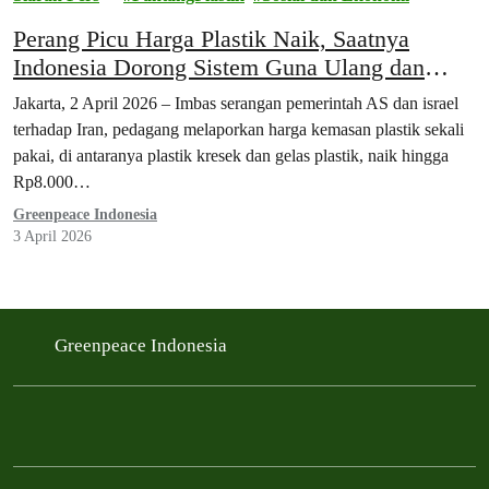
Perang Picu Harga Plastik Naik, Saatnya
Indonesia Dorong Sistem Guna Ulang dan
Lepas dari Ketergantungan Bahan Bakar Fosil
Jakarta, 2 April 2026 – Imbas serangan pemerintah AS dan israel
terhadap Iran, pedagang melaporkan harga kemasan plastik sekali
pakai, di antaranya plastik kresek dan gelas plastik, naik hingga
Rp8.000…
Greenpeace Indonesia
3 April 2026
Greenpeace Indonesia