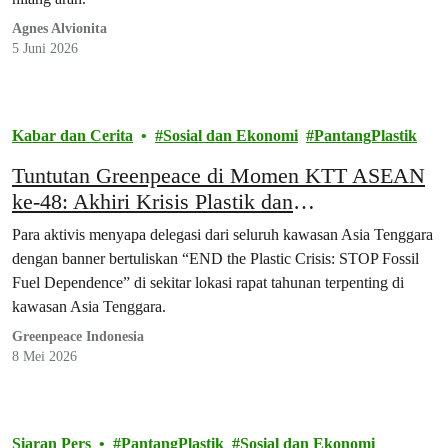
Agnes Alvionita
5 Juni 2026
Kabar dan Cerita
Sosial dan Ekonomi
PantangPlastik
Tuntutan Greenpeace di Momen KTT ASEAN
ke-48: Akhiri Krisis Plastik dan
Ketergantungan pada Bahan Bakar Fosil
Para aktivis menyapa delegasi dari seluruh kawasan Asia Tenggara
Sekarang Juga!
dengan banner bertuliskan “END the Plastic Crisis: STOP Fossil
Fuel Dependence” di sekitar lokasi rapat tahunan terpenting di
kawasan Asia Tenggara.
Greenpeace Indonesia
8 Mei 2026
Siaran Pers
PantangPlastik
Sosial dan Ekonomi