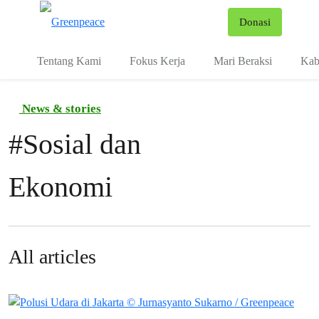
Fo
Donasi
Menu
Tentang Kami
Fokus Kerja
Mari Beraksi
Kab
News & stories
#
Sosial dan
Ekonomi
All articles