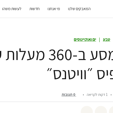
המאבקים שלנו
מי אנחנו
חדשות
לעשות משהו
טבע
|
ים ואוקיינוסים
צאו למסע ב-360 מ
יס ״וויטנס״
•
1 דקות לקריאה
•
0
תגובות
שיתוף twitter
שיתוף email
לשתף בbluesky