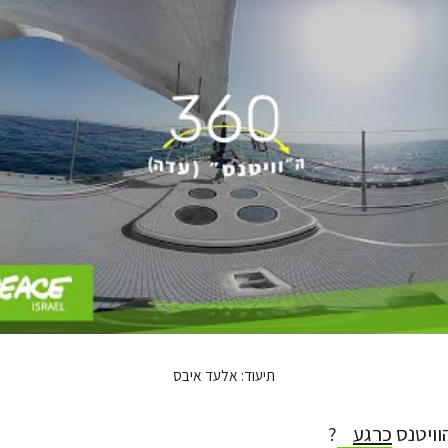
תיעוד: אלעד איבס
וויטנס
כרגע
?