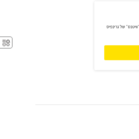
יטנס״ של גרינפיס
⚥︎