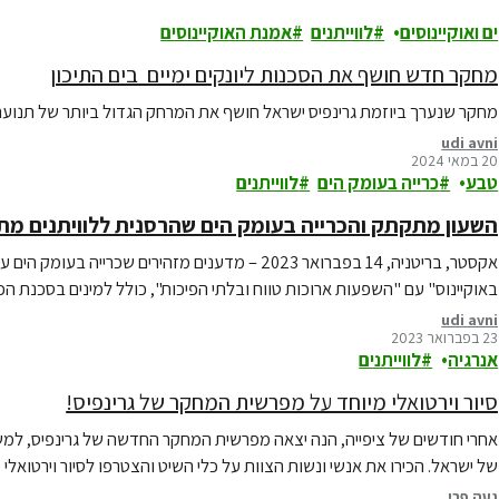
ים ואוקיינוסים
לווייתנים
אמנת האוקיינוסים
מחקר חדש חושף את הסכנות ליונקים ימיים בים התיכון
מחקר שנערך ביוזמת גרינפיס ישראל חושף את המרחק הגדול ביותר של תנועת ל
udi avni
20 במאי 2024
טבע
כרייה בעומק הים
לווייתנים
השעון מתקתק והכרייה בעומק הים שהרסנית ללוויתנים מ
אקסטר, בריטניה, 14 בפברואר 2023 – מדענים מזהירים ש
באוקיינוס" עם "השפעות ארוכות טווח ובלתי הפיכות", כולל למינים בסכנת הכ
udi avni
23 בפברואר 2023
אנרגיה
לווייתנים
סיור וירטואלי מיוחד על מפרשית המחקר של גרינפיס!
אחרי חודשים של ציפייה, הנה יצאה מפרשית המחקר החדשה של גרינפיס, למשי
של ישראל. הכירו את אנשי ונשות הצוות על כלי השיט והצטרפו לסיור וירטואלי 
נעה פרי