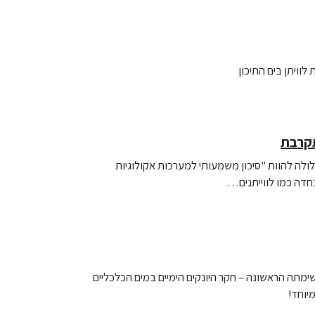
וויתן בים התיכון
תקרבת
כרייה בעומק הים עלולה להוות "סיכון משמעותי למערכות אקולוגיות
חדה כמו לווייתנים…
מתה הראשונה – חקר היונקים הימיים במים הכלכליים
מיוחד!